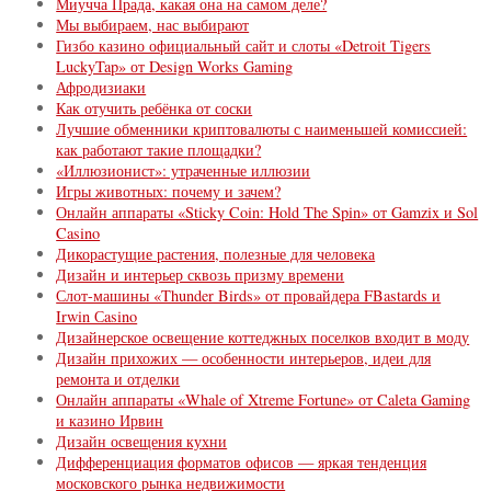
Миучча Прада, какая она на самом деле?
Мы выбираем, нас выбирают
Гизбо казино официальный сайт и слоты «Detroit Tigers
LuckyTap» от Design Works Gaming
Афродизиаки
Как отучить ребёнка от соски
Лучшие обменники криптовалюты с наименьшей комиссией:
как работают такие площадки?
«Иллюзионист»: утраченные иллюзии
Игры животных: почему и зачем?
Онлайн аппараты «Sticky Coin: Hold The Spin» от Gamzix и Sol
Casino
Дикорастущие растения, полезные для человека
Дизайн и интерьер сквозь призму времени
Слот-машины «Thunder Birds» от провайдера FBastards и
Irwin Сasino
Дизайнерское освещение коттеджных поселков входит в моду
Дизайн прихожих — особенности интерьеров, идеи для
ремонта и отделки
Онлайн аппараты «Whale of Xtreme Fortune» от Caleta Gaming
и казино Ирвин
Дизайн освещения кухни
Дифференциация форматов офисов — яркая тенденция
московского рынка недвижимости