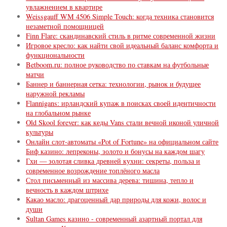
увлажнением в квартире
Weissgauff WM 4506 Simple Touch: когда техника становится
незаметной помощницей
Finn Flare: скандинавский стиль в ритме современной жизни
Игровое кресло: как найти свой идеальный баланс комфорта и
функциональности
Betboom.ru: полное руководство по ставкам на футбольные
матчи
Баннер и баннерная сетка: технологии, рынок и будущее
наружной рекламы
Flannigans: ирландский купаж в поисках своей идентичности
на глобальном рынке
Old Skool forever: как кеды Vans стали вечной иконой уличной
культуры
Онлайн слот-автоматы «Pot of Fortune» на официальном сайте
Биф казино: лепреконы, золото и бонусы на каждом шагу
Гхи — золотая сливка древней кухни: секреты, польза и
современное возрождение топлёного масла
Стол письменный из массива дерева: тишина, тепло и
вечность в каждом штрихе
Какао масло: драгоценный дар природы для кожи, волос и
души
Sultan Games казино - современный азартный портал для