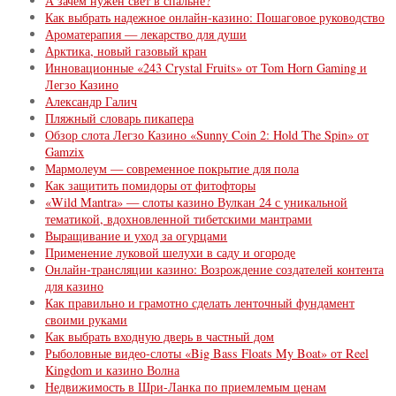
А зачем нужен свет в спальне?
Как выбрать надежное онлайн-казино: Пошаговое руководство
Ароматерапия — лекарство для души
Арктика, новый газовый кран
Инновационные «243 Crystal Fruits» от Tom Horn Gaming и
Легзо Казино
Александр Галич
Пляжный словарь пикапера
Обзор слота Легзо Казино «Sunny Coin 2: Hold The Spin» от
Gamzix
Мармолеум — современное покрытие для пола
Как защитить помидоры от фитофторы
«Wild Mantra» — слоты казино Вулкан 24 с уникальной
тематикой, вдохновленной тибетскими мантрами
Выращивание и уход за огурцами
Применение луковой шелухи в саду и огороде
Онлайн-трансляции казино: Возрождение создателей контента
для казино
Как правильно и грамотно сделать ленточный фундамент
своими руками
Как выбрать входную дверь в частный дом
Рыболовные видео-слоты «Big Bass Floats My Boat» от Reel
Kingdom и казино Волна
Недвижимость в Шри-Ланка по приемлемым ценам