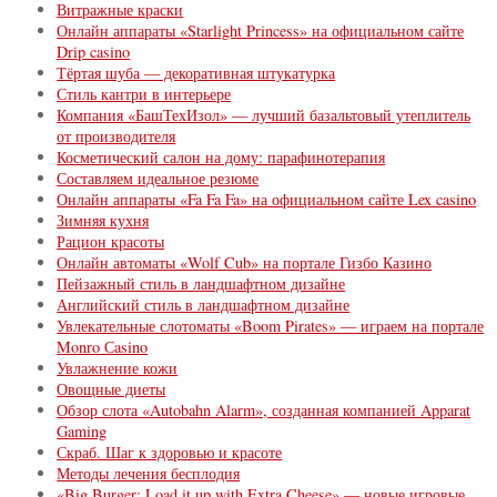
Витражные краски
Онлайн аппараты «Starlight Princess» на официальном сайте
Drip casino
Тёртая шуба — декоративная штукатурка
Стиль кантри в интерьере
Компания «БашТехИзол» — лучший базальтовый утеплитель
от производителя
Косметический салон на дому: парафинотерапия
Составляем идеальное резюме
Онлайн аппараты «Fa Fa Fa» на официальном сайте Lex casino
Зимняя кухня
Рацион красоты
Онлайн автоматы «Wolf Cub» на портале Гизбо Казино
Пейзажный стиль в ландшафтном дизайне
Английский стиль в ландшафтном дизайне
Увлекательные слотоматы «Boom Pirates» — играем на портале
Monro Сasino
Увлажнение кожи
Овощные диеты
Обзор слота «Autobahn Alarm», созданная компанией Apparat
Gaming
Скраб. Шаг к здоровью и красоте
Методы лечения бесплодия
«Big Burger: Load it up with Extra Cheese» — новые игровые