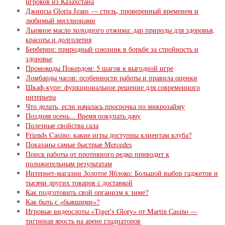
игроков из Казахстана
Джинсы Gloria Jeans — стиль, проверенный временем и
любимый миллионами
Льняное масло холодного отжима: дар природы для здоровья,
красоты и долголетия
Берберин: природный союзник в борьбе за стройность и
здоровье
Промокоды Покердом: 5 шагов к выгодной игре
Ломбарды часов: особенности работы и правила оценки
Шкаф-купе: функциональное решение для современного
интерьера
Что делать, если началась просрочка по микрозайму
Поздняя осень... Время покупать дачу
Полезные свойства сала
Friends Casino: какие игры доступны клиентам клуба?
Показаны самые быстрые Mercedes
Поиск работы от противного редко приводит к
положительным результатам
Интернет-магазин Золотое Яблоко: Большой выбор гаджетов и
тысячи других товаров с доставкой
Как подготовить свой организм к зиме?
Как быть с «бывшими»?
Игровые видеослоты «Tiger's Glory» от Martin Сasino —
тигриная ярость на арене гладиаторов