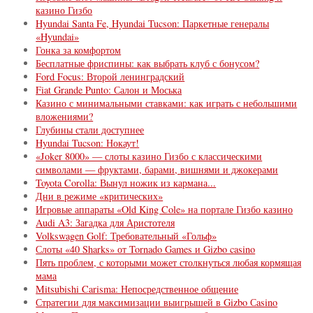
казино Гизбо
Hyundai Santa Fe, Hyundai Tucson: Паркетные генералы
«Hyundai»
Гонка за комфортом
Бесплатные фриспины: как выбрать клуб с бонусом?
Ford Focus: Второй ленинградский
Fiat Grande Punto: Салон и Моська
Казино с минимальными ставками: как играть с небольшими
вложениями?
Глубины стали доступнее
Hyundai Tucson: Нокаут!
«Joker 8000» — слоты казино Гизбо с классическими
символами — фруктами, барами, вишнями и джокерами
Toyota Corolla: Вынул ножик из кармана...
Дни в режиме «критических»
Игровые аппараты «Old King Cole» на портале Гизбо казино
Audi A3: Загадка для Аристотеля
Volkswagen Golf: Требовательный «Гольф»
Слоты «40 Sharks» от Tornado Games и Gizbo casino
Пять проблем, с которыми может столкнуться любая кормящая
мама
Mitsubishi Carisma: Непосредственное общение
Стратегии для максимизации выигрышей в Gizbo Сasino