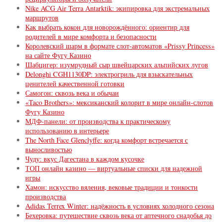
Nike ACG Air Terra Antarktik: экипировка для экстремальных
маршрутов
Как выбрать кокон для новорождённого: ориентир для
родителей в мире комфорта и безопасности
Королевский шарм в формате слот-автоматов «Prissy Princess»
на сайте Фугу Казино
Шабцигер: изумрудный сыр швейцарских альпийских лугов
Delonghi CGH1130DP: электрогриль для взыскательных
ценителей качественной готовки
Самогон: сквозь века и обычаи
«Taco Brothers»: мексиканский колорит в мире онлайн-слотов
Фугу Казино
МДФ-панели: от производства к практическому
использованию в интерьере
The North Face Glenclyffe: когда комфорт встречается с
выносливостью
Чуду: вкус Дагестана в каждом кусочке
ТОП онлайн казино — виртуальные списки для надежной
игры
Хамон: искусство вяления, вековые традиции и тонкости
производства
Adidas Terrex Winter: надёжность в условиях холодного сезона
Бехеровка: путешествие сквозь века от аптечного снадобья до