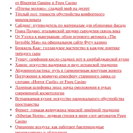
от Blueprint Gaming и Fugu Сasino
«Птичье молоко»: сладкий миф на десерт
Тёплый пол: тонкости обустройства комфортного
микроклимата
Сайдинг: путеводитель по материалам для облицовки фасада
Грана Падано: итальянский шедевр сыроделия сквозь века
От Уэллса к выигрышам: обзор игрового автомата «The
Invisible Man» на официальном сайте Фугу казино
Броккель Каас: голландское мастерство в каждом ломтике
твёрдого сыра
Туршу: симфония кисло-сладких нот в азербайджанской кухне
Хамон: искусство выдержки и вкус испанской традиции
Абдоминопластика: путь к гармоничным контурам живота
Погружение в мрачную атмосферу старинного замка со
слотами «Horror Castle» от Fugu Сasino
Лазерная шлифовка лица: наука омоложения в руках
современной косметологии
Встраиваемая кухня: искусство рационального обустройства
пространства
Фернет: горькая жемчужина чешской ликёрной традиции
«Siberian Storm»: ледяная стихия в мире слот-автоматов Fugu
Сasino
Очищение воздуха: как работают бактерицидные
рециркуляторы и облучатели