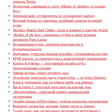
символа Чехии
Подводные сокровища в слоте «Master of Atlantis» от казино
Фугу
Зерновой кофе: путеводитель по осознанному выбору
Костный бульон из говядины: целебный эликсир на вашей
кухне
Skechers Martin Dark Umber: стиль и комфорт в каждой детали
«Riches of the Sea»: сокровища глубин в мире игровых
автоматов Fugu Сasino
Встраиваемая кухня: гармония пространства и
функциональности
Цибулачка: душистая чешская похлёбка, согревающая изнутри
МДФ-панели: от производства к практическому применению
Казино Клубника — популярный онлайн-клуб с
лицензионными слотами
Чаевые крупье: этикет игрового зала
Аутсорсинг персонала: когда чужие руки — во благо бизнеса
Ключ к увлечению: как подобрать хобби для ребёнка
Haval Jolion I: городской кроссовер на каждый день
«Филадельфия»: сливочный символ американской
гастрономии
Онлайн казино JetTon Games: удобная площадка для новичков
Rockwool: цилиндры, которые держат тепло и тишину
Тихий оазис: как организовать бесшумную вентиляцию с