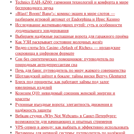
Technics EAH-AZ60: гармония технологий и комфорта в мире
беспроводного звука
«Blast! Boom! Bang!»: комикс-экшен в мире слотов —
разбираем игровой автомат от Endorphina и Ирис Казино
Исследование желчевыводящих путей: суть и особенности
дуоденального зондирования
Выбираем надёжные распашные ворота для гаражного проёма
Как УЗИ раскрывает состояние молочных желёз
Видео-слоты Iris Сasino «Splash of Riches» — ирландские
сокровища в цифровом формате
Сон без синтетических помощников: путеводитель по
природным антидепрессантам сна
Печь для бани: путеводитель по миру жаркого совершенства
Шотландский шёпот в бокале: тайны виски Berrys Glenturret
Блеск под проценты: как работают займы под залог
ювелирных изделий
Коэнзим Q10: невидимый союзник женской энергии и
красоты
Рулонные въездные ворота: элегантность движения и
надёжность защиты
Вебкам-студия «Why Not Webcam» в Санкт-Петербурге:
возможности для начинающих и опытных стримеров
VPS-сервер в аренду: как выбрать и эффективно использовать
Витамины для нервной системы: путеводитель по надёжной