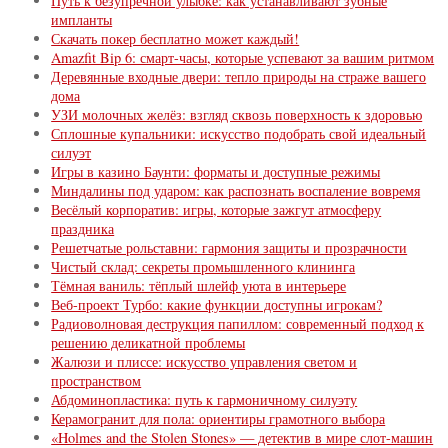
Путь к безупречной улыбке: как устанавливают зубные
импланты
Скачать покер бесплатно может каждый!
Amazfit Bip 6: смарт-часы, которые успевают за вашим ритмом
Деревянные входные двери: тепло природы на страже вашего
дома
УЗИ молочных желёз: взгляд сквозь поверхность к здоровью
Сплошные купальники: искусство подобрать свой идеальный
силуэт
Игры в казино Баунти: форматы и доступные режимы
Миндалины под ударом: как распознать воспаление вовремя
Весёлый корпоратив: игры, которые зажгут атмосферу
праздника
Решетчатые рольставни: гармония защиты и прозрачности
Чистый склад: секреты промышленного клининга
Тёмная ваниль: тёплый шлейф уюта в интерьере
Веб-проект Турбо: какие функции доступны игрокам?
Радиоволновая деструкция папиллом: современный подход к
решению деликатной проблемы
Жалюзи и плиссе: искусство управления светом и
пространством
Абдоминопластика: путь к гармоничному силуэту
Керамогранит для пола: ориентиры грамотного выбора
«Holmes and the Stolen Stones» — детектив в мире слот-машин