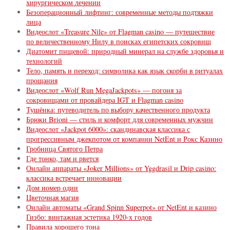
хирургическом лечении
Безоперационный лифтинг: современные методы подтяжки
лица
Видеослот «Treasure Nile» от Flagman casino — путешествие
по величественному Нилу в поисках египетских сокровищ
Диатомит пищевой: природный минерал на службе здоровья и
технологий
Тело, память и переход: символика как язык скорби в ритуалах
прощания
Видеослот «Wolf Run MegaJackpots» — погоня за
сокровищами от провайдера IGT и Flagman casino
Тушёнка: путеводитель по выбору качественного продукта
Брюки Brioni — стиль и комфорт для современных мужчин
Видеослот «Jackpot 6000»: скандинавская классика с
прогрессивным джекпотом от компании NetEnt и Рокс Казино
Гробница Святого Петра
Где тонко, там и рвется
Онлайн аппараты «Joker Millions» от Yggdrasil и Drip casino:
классика встречает инновации
Дом номер один
Цветочная магия
Онлайн автоматы «Grand Spinn Superpot» от NetEnt и казино
Гизбо: винтажная эстетика 1920-х годов
Правила хорошего тона