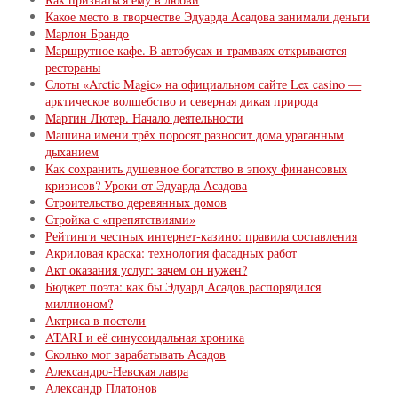
Какое место в творчестве Эдуарда Асадова занимали деньги
Марлон Брандо
Маршрутное кафе. В автобусах и трамваях открываются
рестораны
Слоты «Arctic Magic» на официальном сайте Lex casino —
арктическое волшебство и северная дикая природа
Мартин Лютер. Начало деятельности
Машина имени трёх поросят разносит дома ураганным
дыханием
Как сохранить душевное богатство в эпоху финансовых
кризисов? Уроки от Эдуарда Асадова
Строительство деревянных домов
Стройка с «препятствиями»
Рейтинги честных интернет-казино: правила составления
Акриловая краска: технология фасадных работ
Акт оказания услуг: зачем он нужен?
Бюджет поэта: как бы Эдуард Асадов распорядился
миллионом?
Актриса в постели
ATARI и её синусоидальная хроника
Сколько мог зарабатывать Асадов
Александро-Невская лавра
Александр Платонов