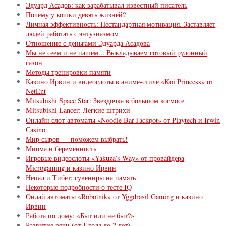
Эдуард Асадов: как зарабатывал известный писатель
Почему у кошки девять жизней?
Личная эффективность: Нестандартная мотивация. Заставляет
людей работать с энтузиазмом
Отношение с деньгами Эдуарда Асадова
Мы не сеем и не пашем... Выкладываем готовый рулонный
газон
Методы тренировки памяти
Казино Ирвин и видеослоты в аниме-стиле «Koi Princess» от
NetEnt
Mitsubishi Space Star: Звездочка в большом космосе
Mitsubishi Lancer: Легкие штрихи
Онлайн слот-автоматы «Noodle Bar Jackpot» от Playtech и Irwin
Сasino
Мир сыров — поможем выбрать!
Миома и беременность
Игровые видеослоты «Yakuza’s Way» от провайдера
Microgaming и казино Ирвин
Непал и Тибет: сувениры на память
Некоторые подробности о тесте IQ
Онлай автоматы «Robotnik» от Yggdrasil Gaming и казино
Ирвин
Работа по дому: «Быт или не быт?»
Развитие речи (от 1 года до 2 лет)