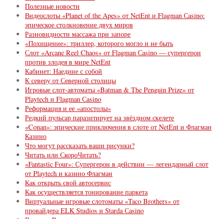
Полезные новости
Видеослоты «Planet of the Apes» от NetEnt и Flagman Сasino:
эпическое столкновение двух миров
Разновидности массажа при запоре
«Похищение»: триллер, которого могло и не быть
Слот «Arcane Reel Chaos» от Flagman Сasino — супергерои
против злодея в мире NetEnt
Кабинет: Наедине с собой
К северу от Северной столицы
Игровые слот-автоматы «Batman & The Penguin Prize» от
Playtech и Flagman Сasino
Реформация и ее «апостолы»
Редкий пульсар паразитирует на звёздном скелете
«Conan»: эпические приключения в слоте от NetEnt и Флагман
Казино
Что могут рассказать ваши рисунки?
Читать или СкороЧитать?
«Fantastic Four»: Супергерои в действии — легендарный слот
от Playtech и казино Флагман
Как открыть свой автосервис
Как осуществляется тонирование паркета
Виртуальные игровые слотоматы «Taco Brothers» от
провайдера ELK Studios и Starda Сasino