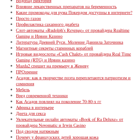
Водопад Виктория
Влияние лекарственных препаратов на беременность
Какие промокоды для рума Покердом доступны в интернете?
Просто газон
Профилактика сахарного диабета
Слот-автоматы «Rudolph’s Revenge» от провайдера Realtime
Gaming и Ирвин Казино
Литература Древней Руси. Моление Даниила Заточника
Магнитные секреты старинных кораблей
Игровые видеослоты «Cash Chalet» от провайдера Real Time
Gaming (RTG) и Ирвин казино
Mazda2 спешит на премьеру в Женеву
ПРОзрение
Асадов: как в творчестве поэта переплетаются патриотизм и
сомнения
Мебель
Вред современной техники
Как Асадов повлиял на поколение 70-80-х гг
Африка в интерьере
Диета для секса
Увлекательные онлайн автоматы «Book of Ra Deluxe» от
провайдера Novomatic и Irwin Сasino
Под сводом натяжным
Почему у французских детей хорошая кожа