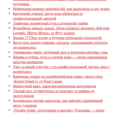
поддержке
Нейропатия нижних конечностей: как распознать и что делать
Кредитный адвокат: когда пора обратиться за
профессиональной защитой
Элайнеры: незаметный путь к идеальной улыбке
Волшебное зеркало сказок: обзор игрового автомата «Fairytale
Legends: Mirror Mirror» от Фугу казино
Xiaomi 17 Ultra: взгляд в будущее мобильных технологий
Когда тело просит помощи: сигналы, призывающие посетить
эндокринолога
Деревянные двери: надёжный щит и визитная карточка дома
Шрамы и рубцы: пути к гладкой коже — обзор современных
методик коррекции
Уход за кожей изнутри: суть профессиональной чистки лица у
косметолога
Каменные стражи на калифорнийском пляже: обзор слота
«Easter Island 2» от Fugu Сasino
Новогодний квиз: зажигаем корпоратив интеллектом
Тёплый пол: путеводитель по монтажу от выбора до
эксплуатации
Радиоволны против папиллом: как работает современный
метод удаления
«Voodoo Gold»: погружение в мистику Луизианы — обзор