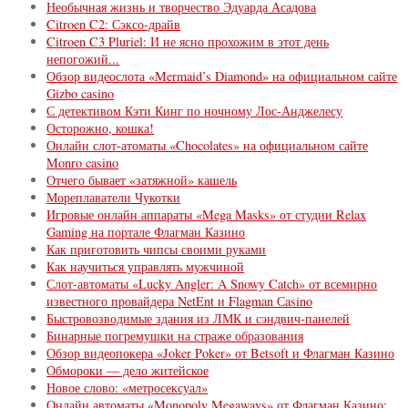
Необычная жизнь и творчество Эдуарда Асадова
Citroen C2: Сэксо-драйв
Citroen C3 Pluriel: И не ясно прохожим в этот день
непогожий...
Обзор видеослота «Mermaid’s Diamond» на официальном сайте
Gizbo casino
С детективом Кэти Кинг по ночному Лос-Анджелесу
Осторожно, кошка!
Онлайн слот-атоматы «Chocolates» на официальном сайте
Monro casino
Отчего бывает «затяжной» кашель
Мореплаватели Чукотки
Игровые онлайн аппараты «Mega Masks» от студии Relax
Gaming на портале Флагман Казино
Как приготовить чипсы своими руками
Как научиться управлять мужчиной
Слот-автоматы «Lucky Angler: A Snowy Catch» от всемирно
известного провайдера NetEnt и Flagman Сasino
Быстровозводимые здания из ЛМК и сэндвич-панелей
Бинарные погремушки на страже образования
Обзор видеопокера «Joker Poker» от Betsoft и Флагман Казино
Обмороки — дело житейское
Новое слово: «метросексуал»
Онлайн автоматы «Monopoly Megaways» от Флагман Казино: