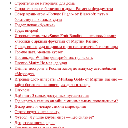
Строительные материалы для дома
Строительство собственного дома. Разметка фундамента
Обзор краш-игры «Fortune Flight» от Blazesoft: путь к
богатству на крыльях удачи
Грядет новая «буханка»
Грудь вперед!
Игровые автоматы «Super Fruit Bandit» — неоновый азарт
классики с яркими фруктами от Мартин Казино
Гроздь винограда подарила идею галактической гостиницы
Громче лает, меньше кусает
Промокоды Winline для фрибетов: где искать
Daewoo Matiz: Не мал, да удал
Daimler построит в России завод по выпуску автомобилей
«Мерседес»
Игровые слот-аппараты «Mustang Gold» от Мартин Казино —
табун богатства на просторах дикого запада
Darkness
Дайвинг: 3 самых доступных путешествия
Где играть в казино онлайн с минимальным пополнением?
Декор дома и четыре стихии мироздания
Стресс ведет к целлюлиту
Футбол: Лучшие клубы мира — Кто сильнее?
Депрессия после родов
Как признаться ему в любви