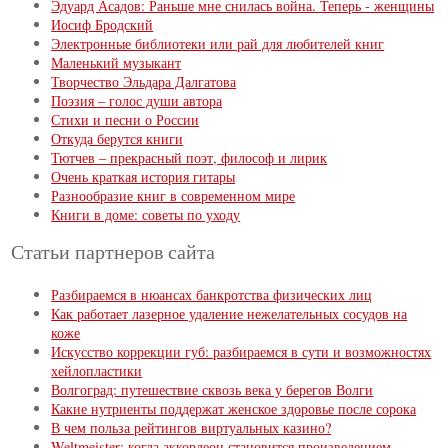
Эдуард Асадов: Раньше мне снилась война. Теперь - женщины
Иосиф Бродский
Электронные библиотеки или рай для любителей книг
Маленький музыкант
Творчество Эльдара Далгатова
Поэзия – голос души автора
Стихи и песни о России
Откуда берутся книги
Тютчев – прекрасный поэт, философ и лирик
Очень краткая история гитары
Разнообразие книг в современном мире
Книги в доме: советы по уходу
Статьи партнеров сайта
Разбираемся в нюансах банкротства физических лиц
Как работает лазерное удаление нежелательных сосудов на
коже
Искусство коррекции губ: разбираемся в сути и возможностях
хейлопластики
Волгоград: путешествие сквозь века у берегов Волги
Какие нутриенты поддержат женское здоровье после сорока
В чем польза рейтингов виртуальных казино?
Weltmeister: когда аккордеон становится произведением