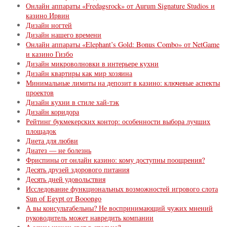
Онлайн аппараты «Fredagsrock» от Aurum Signature Studios и
казино Ирвин
Дизайн ногтей
Дизайн нашего времени
Онлайн аппараты «Elephant’s Gold: Bonus Combo» от NetGame
и казино Гизбо
Дизайн микроволновки в интерьере кухни
Дизайн квартиры как мир хозяина
Минимальные лимиты на депозит в казино: ключевые аспекты
проектов
Дизайн кухни в стиле хай-тэк
Дизайн коридора
Рейтинг букмекерских контор: особенности выбора лучших
площадок
Диета для любви
Диатез — не болезнь
Фриспины от онлайн казино: кому доступны поощрения?
Десять друзей здорового питания
Десять дней удовольствия
Исследование функциональных возможностей игрового слота
Sun of Egypt от Booongo
А вы консультабельны? Не воспринимающий чужих мнений
руководитель может навредить компании