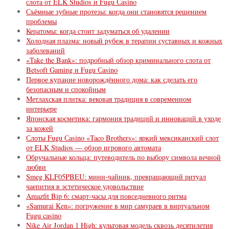
слота от ELK Studios и Fugu Сasino
Съёмные зубные протезы: когда они становятся решением
проблемы
Кератомы: когда стоит задуматься об удалении
Холодная плазма: новый рубеж в терапии суставных и кожных
заболеваний
«Take the Bank»: подробный обзор криминального слота от
Betsoft Gaming и Fugu Сasino
Первое купание новорождённого дома: как сделать его
безопасным и спокойным
Метлахская плитка: вековая традиция в современном
интерьере
Японская косметика: гармония традиций и инноваций в уходе
за кожей
Слоты Fugu Сasino «Taco Brothers»: яркий мексиканский слот
от ELK Studios — обзор игрового автомата
Обручальные кольца: путеводитель по выбору символа вечной
любви
Smeg KLF05PBEU: мини-чайник, превращающий ритуал
чаепития в эстетическое удовольствие
Amazfit Bip 6: смарт-часы для повседневного ритма
«Samurai Ken»: погружение в мир самураев в виртуальном
Fugu casino
Nike Air Jordan 1 High: культовая модель сквозь десятилетия