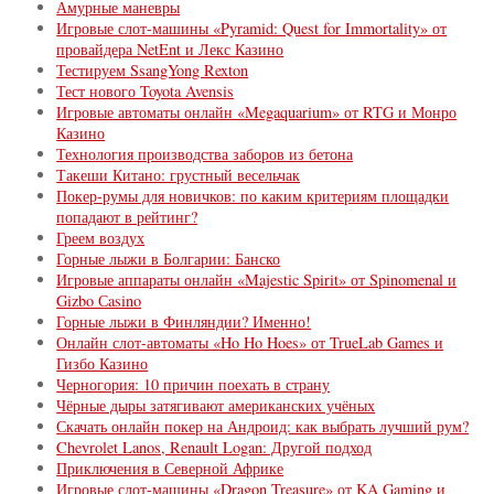
Амурные маневры
Игровые слот-машины «Pyramid: Quest for Immortality» от
провайдера NetEnt и Лекс Казино
Тестируем SsangYong Rexton
Тест нового Toyota Avensis
Игровые автоматы онлайн «Megaquarium» от RTG и Монро
Казино
Технология производства заборов из бетона
Такеши Китано: грустный весельчак
Покер-румы для новичков: по каким критериям площадки
попадают в рейтинг?
Греем воздух
Горные лыжи в Болгарии: Банско
Игровые аппараты онлайн «Majestic Spirit» от Spinomenal и
Gizbo Сasino
Горные лыжи в Финляндии? Именно!
Онлайн слот-автоматы «Ho Ho Hoes» от TrueLab Games и
Гизбо Казино
Черногория: 10 причин поехать в страну
Чёрные дыры затягивают американских учёных
Скачать онлайн покер на Андроид: как выбрать лучший рум?
Chevrolet Lanos, Renault Logan: Другой подход
Приключения в Северной Африке
Игровые слот-машины «Dragon Treasure» от KA Gaming и