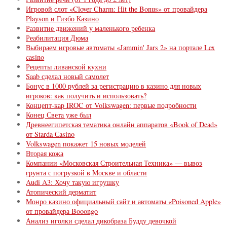
Игровой слот «Clover Charm: Hit the Bonus» от провайдера
Playson и Гизбо Казино
Развитие движений у маленького ребенка
Реабилитация Дюма
Выбираем игровые автоматы «Jammin' Jars 2» на портале Lex
casino
Рецепты ливанской кухни
Saab сделал новый самолет
Бонус в 1000 рублей за регистрацию в казино для новых
игроков: как получить и использовать?
Концепт-кар IROC от Volkswagen: первые подробности
Конец Света уже был
Древнеегипетская тематика онлайн аппаратов «Book of Dead»
от Starda Сasino
Volkswagen покажет 15 новых моделей
Вторая кожа
Компании «Московская Строительная Техника» — вывоз
грунта с погрузкой в Москве и области
Audi A3: Хочу такую игрушку
Атопический дерматит
Монро казино официальный сайт и автоматы «Poisoned Apple»
от провайдера Booongo
Анализ иголки сделал дикобраза Будду девочкой