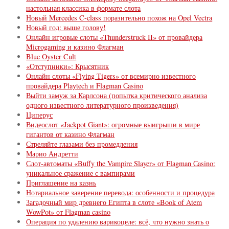
настольная классика в формате слота
Новый Mercedes C-class поразительно похож на Opel Vectra
Новый год: выше голову!
Онлайн игровые слоты «Thunderstruck II» от провайдера
Microgaming и казино Флагман
Blue Oyster Cult
«Отступники»: Крысятник
Онлайн слоты «Flying Tigers» от всемирно известного
провайдера Playtech и Flagman Сasino
Выйти замуж за Карлсона (попытка критического анализа
одного известного литературного произведения)
Циперус
Видеослот «Jackpot Giant»: огромные выигрыши в мире
гигантов от казино Флагман
Стреляйте глазами без промедления
Марио Андретти
Слот-автоматы «Buffy the Vampire Slayer» от Flagman Сasino:
уникальное сражение с вампирами
Приглашение на казнь
Нотариальное заверение перевода: особенности и процедура
Загадочный мир древнего Египта в слоте «Book of Atem
WowPot» от Flagman casino
Операция по удалению варикоцеле: всё, что нужно знать о