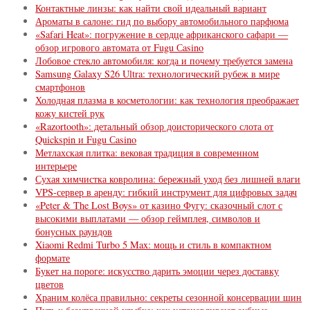
Контактные линзы: как найти свой идеальный вариант
Ароматы в салоне: гид по выбору автомобильного парфюма
«Safari Heat»: погружение в сердце африканского сафари —
обзор игрового автомата от Fugu Сasino
Лобовое стекло автомобиля: когда и почему требуется замена
Samsung Galaxy S26 Ultra: технологический рубеж в мире
смартфонов
Холодная плазма в косметологии: как технология преображает
кожу кистей рук
«Razortooth»: детальный обзор доисторического слота от
Quickspin и Fugu Сasino
Метлахская плитка: вековая традиция в современном
интерьере
Сухая химчистка ковролина: бережный уход без лишней влаги
VPS-сервер в аренду: гибкий инструмент для цифровых задач
«Peter & The Lost Boys» от казино Фугу: сказочный слот с
высокими выплатами — обзор геймплея, символов и
бонусных раундов
Xiaomi Redmi Turbo 5 Max: мощь и стиль в компактном
формате
Букет на пороге: искусство дарить эмоции через доставку
цветов
Храним колёса правильно: секреты сезонной консервации шин