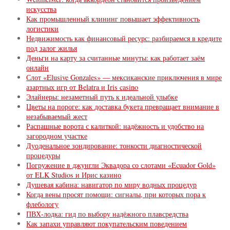
искусства
Как промышленный клининг повышает эффективность
логистики
Недвижимость как финансовый ресурс: разбираемся в кредите
под залог жилья
Деньги на карту за считанные минуты: как работает заём
онлайн
Слот «Elusive Gonzales» — мексиканские приключения в мире
азартных игр от Belatra и Iris casino
Элайнеры: незаметный путь к идеальной улыбке
Цветы на пороге: как доставка букета превращает внимание в
незабываемый жест
Распашные ворота с калиткой: надёжность и удобство на
загородном участке
Дуоденальное зондирование: тонкости диагностической
процедуры
Погружение в джунгли Эквадора со слотами «Ecuador Gold»
от ELK Studios и Ирис казино
Душевая кабина: навигатор по миру водных процедур
Когда вены просят помощи: сигналы, при которых пора к
флебологу
ПВХ-лодка: гид по выбору надёжного плавсредства
Как запахи управляют покупательским поведением