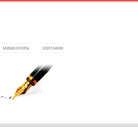
МИНИАТЮРЫ
ЭПИТАФИИ