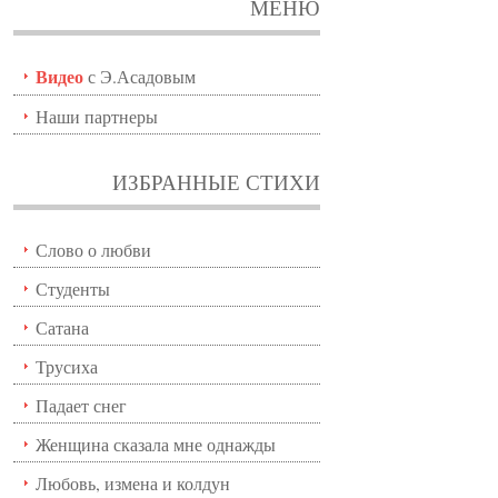
МЕНЮ
Видео
с Э.Асадовым
Наши партнеры
ИЗБРАННЫЕ СТИХИ
Слово о любви
Студенты
Сатана
Трусиха
Падает снег
Женщина сказала мне однажды
Любовь, измена и колдун