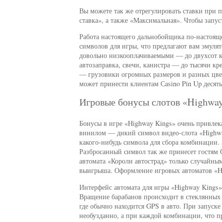
Вы можете так же отрегулировать ставки при
ставка», а также «Максимальная». Чтобы запу
Работа настоящего дальнобойщика по-настояще
символов для игры, что предлагают вам эмулят
довольно низкооплачиваемыми — до двухсот к
автозаправка, свечи, канистра — до тысячи к
— грузовики огромных размеров и разных цвет
может принести клиентам Сasino Pin Up десять
Игровые бонусы слотов «Highway
Бонусы в игре «Highway Kings» очень привлек
винилом — дикий символ видео-слота «Highway
какого-нибудь символа для сбора комбинации.
Разбросанный символ так же принесет гостям 
автомата «Короли автострад» только случайны
выигрыша. Оформление игровых автоматов «H
Интерфейс автомата для игры «Highway Kings»
Вращение барабанов происходит в стеклянных 
где обычно находится GPS в авто. При запуске
необузданно, а при каждой комбинации, что 