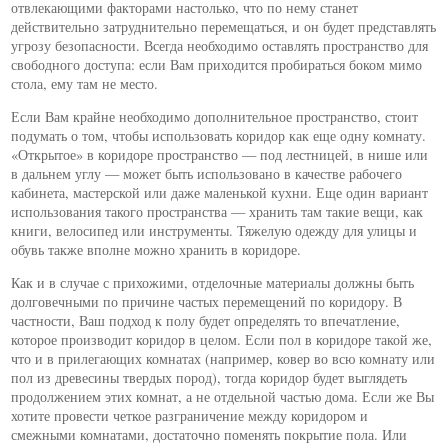
отвлекающими факторами настолько, что по нему станет
действительно затруднительно перемещаться, и он будет представлять
угрозу безопасности. Всегда необходимо оставлять пространство для
свободного доступа: если Вам приходится пробираться боком мимо
стола, ему там не место.
Если Вам крайне необходимо дополнительное пространство, стоит
подумать о том, чтобы использовать коридор как еще одну комнату.
«Открытое» в коридоре пространство — под лестницей, в нише или
в дальнем углу — может быть использовано в качестве рабочего
кабинета, мастерской или даже маленькой кухни. Еще один вариант
использования такого пространства — хранить там такие вещи, как
книги, велосипед или инструменты. Тяжелую одежду для улицы и
обувь также вполне можно хранить в коридоре.
Как и в случае с прихожими, отделочные материалы должны быть
долговечными по причине частых перемещений по коридору. В
частности, Ваш подход к полу будет определять то впечатление,
которое производит коридор в целом. Если пол в коридоре такой же,
что и в прилегающих комнатах (например, ковер во всю комнату или
пол из древесины твердых пород), тогда коридор будет выглядеть
продолжением этих комнат, а не отдельной частью дома. Если же Вы
хотите провести четкое разграничение между коридором и
смежными комнатами, достаточно поменять покрытие пола. Или