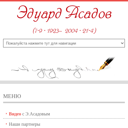
Эдуард Асадов
(7·9 · 1923—2004 · 21·4)
МЕНЮ
Видео
с Э.Асадовым
Наши партнеры