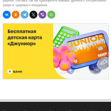
рацион. Питаясь так вы приобретете навыки дробного употребления
пищи и здорового похудения.