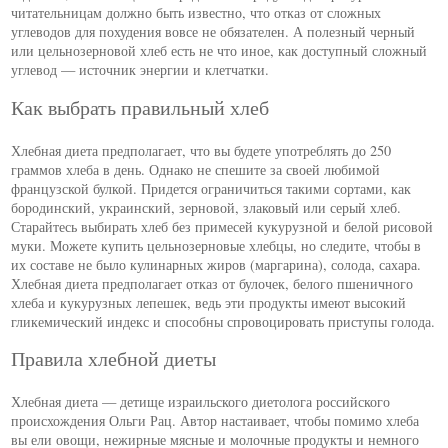
читательницам должно быть известно, что отказ от сложных
углеводов для похудения вовсе не обязателен. А полезный черный
или цельнозерновой хлеб есть не что иное, как доступный сложный
углевод — источник энергии и клетчатки.
Как выбрать правильный хлеб
Хлебная диета предполагает, что вы будете употреблять до 250
граммов хлеба в день. Однако не спешите за своей любимой
французской булкой. Придется ограничиться такими сортами, как
бородинский, украинский, зерновой, злаковый или серый хлеб.
Старайтесь выбирать хлеб без примесей кукурузной и белой рисовой
муки. Можете купить цельнозерновые хлебцы, но следите, чтобы в
их составе не было кулинарных жиров (маргарина), солода, сахара.
Хлебная диета предполагает отказ от булочек, белого пшеничного
хлеба и кукурузных лепешек, ведь эти продукты имеют высокий
гликемический индекс и способны спровоцировать приступы голода.
Правила хлебной диеты
Хлебная диета — детище израильского диетолога российского
происхождения Ольги Рац. Автор настаивает, чтобы помимо хлеба
вы ели овощи, нежирные мясные и молочные продукты и немного