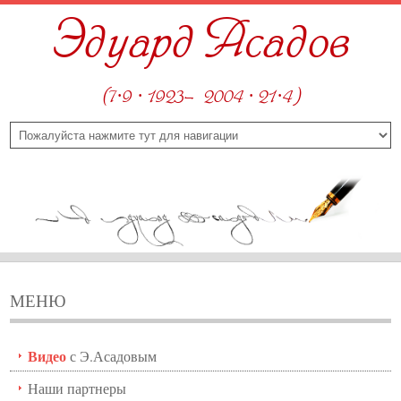
Эдуард Асадов
(7·9 · 1923—2004 · 21·4)
МЕНЮ
Видео
с Э.Асадовым
Наши партнеры