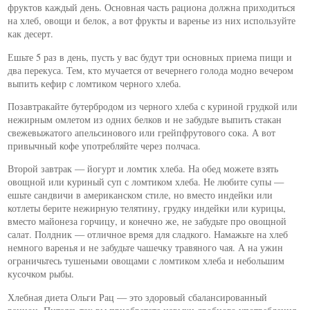
фруктов каждый день. Основная часть рациона должна приходиться
на хлеб, овощи и белок, а вот фрукты и варенье из них используйте
как десерт.
Ешьте 5 раз в день, пусть у вас будут три основных приема пищи и
два перекуса. Тем, кто мучается от вечернего голода модно вечером
выпить кефир с ломтиком черного хлеба.
Позавтракайте бутербродом из черного хлеба с куриной грудкой или
нежирным омлетом из одних белков и не забудьте выпить стакан
свежевыжатого апельсинового или грейпфрутового сока. А вот
привычный кофе употребляйте через полчаса.
Второй завтрак — йогурт и ломтик хлеба. На обед можете взять
овощной или куриный суп с ломтиком хлеба. Не любите супы —
ешьте сандвичи в американском стиле, но вместо индейки или
котлеты берите нежирную телятину, грудку индейки или курицы,
вместо майонеза горчицу, и конечно же, не забудьте про овощной
салат. Полдник — отличное время для сладкого. Намажьте на хлеб
немного варенья и не забудьте чашечку травяного чая. А на ужин
ограничьтесь тушеными овощами с ломтиком хлеба и небольшим
кусочком рыбы.
Хлебная диета Ольги Рац — это здоровый сбалансированный