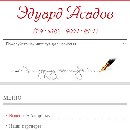
Эдуард Асадов
(7·9 · 1923—2004 · 21·4)
МЕНЮ
Видео
с Э.Асадовым
Наши партнеры