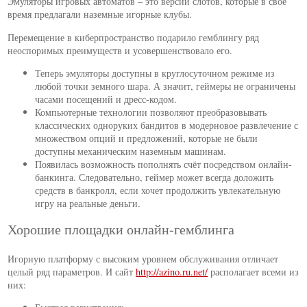
Эмуляторы игровых автоматов – это версии слотов, которые в своё
время предлагали наземные игорные клубы.
Перемещение в киберпространство подарило гемблингу ряд
неоспоримых преимуществ и усовершенствовало его.
Теперь эмуляторы доступны в круглосуточном режиме из
любой точки земного шара. А значит, геймеры не ограничены
часами посещений и дресс-кодом.
Компьютерные технологии позволяют преобразовывать
классических одноруких бандитов в модерновое развлечение с
множеством опций и предложений, которые не были
доступны механическим наземным машинам.
Появилась возможность пополнять счёт посредством онлайн-
банкинга. Следовательно, геймер может всегда доложить
средств в банкролл, если хочет продолжить увлекательную
игру на реальные деньги.
Хорошие площадки онлайн-гемблинга
Игорную платформу с высоким уровнем обслуживания отличает
целый ряд параметров. И сайт
http://azino.ru.net/
располагает всеми из
них: