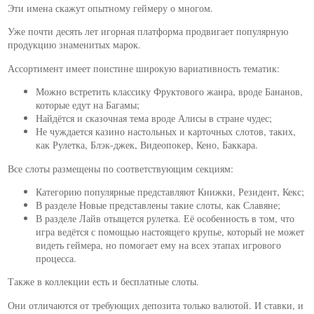
Эти имена скажут опытному геймеру о многом.
Уже почти десять лет игорная платформа продвигает популярную
продукцию знаменитых марок.
Ассортимент имеет поистине широкую вариативность тематик:
Можно встретить классику Фруктового жанра, вроде Бананов,
которые едут на Багамы;
Найдётся и сказочная тема вроде Алисы в стране чудес;
Не чуждается казино настольных и карточных слотов, таких,
как Рулетка, Блэк-джек, Видеопокер, Кено, Баккара.
Все слоты размещены по соответствующим секциям:
Категорию популярные представляют Книжки, Резидент, Кекс;
В разделе Новые представлены такие слоты, как Славяне;
В разделе Лайв отыщется рулетка. Её особенность в том, что
игра ведётся с помощью настоящего крупье, который не может
видеть геймера, но помогает ему на всех этапах игрового
процесса.
Также в коллекции есть и бесплатные слоты.
Они отличаются от требующих депозита только валютой. И ставки, и