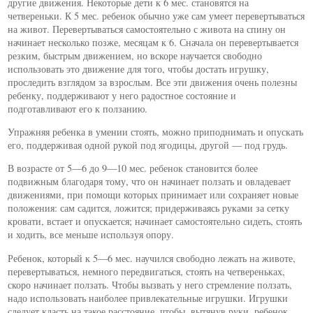
другие движения. Некоторые дети к 6 мес. становятся на
четвереньки. К 5 мес. ребенок обычно уже сам умеет перевертываться
на живот. Перевертываться самостоятельно с живота на спину он
начинает несколько позже, месяцам к 6. Сначала он перевертывается
резким, быстрым движением, но вскоре научается свободно
использовать это движение для того, чтобы достать игрушку,
проследить взглядом за взрослым. Все эти движения очень полезны
ребенку, поддерживают у него радостное состояние и
подготавливают его к ползанию.
Упражняя ребенка в умении стоять, можно приподнимать и опускать
его, поддерживая одной рукой под ягодицы, другой — под грудь.
В возрасте от 5—6 до 9—10 мес. ребенок становится более
подвижным благодаря тому, что он начинает ползать и овладевает
движениями, при помощи которых принимает или сохраняет новые
положения: сам садится, ложится; придерживаясь руками за сетку
кровати, встает и опускается; начинает самостоятельно сидеть, стоять
и ходить, все меньше используя опору.
Ребенок, который к 5—6 мес. научился свободно лежать на животе,
перевертываться, немного передвигаться, стоять на четвереньках,
скоро начинает ползать. Чтобы вызвать у него стремление ползать,
надо использовать наиболее привлекательные игрушки. Игрушки
следует класть на такое расстояние, чтобы, вытянув руки, ребенок