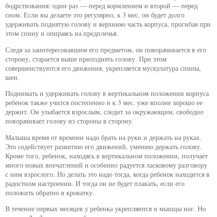
бодрствования: один раз — перед кормлением и второй — перед
сном. Если вы делаете это регулярно, к 3 мес. он будет долго
удерживать поднятую голову и верхнюю часть корпуса, прогибая при
этом спину и опираясь на предплечья.
Следя за заинтересовавшим его предметом, он поворачивается в его
сторону, старается выше приподнять голову. При этом
совершенствуются его движения, укрепляется мускулатура спины,
шеи.
Поднимать и удерживать голову в вертикальном положении корпуса
ребенок также учится постепенно и к 3 мес. уже вполне хорошо ее
держит. Он улыбается взрослым, следит за окружающим, свободно
поворачивает голову из стороны в сторону.
Малыша время от времени надо брать на руки и держать на руках.
Это содействует развитию его движений, умению держать голову.
Кроме того, ребенок, находясь в вертикальном положении, получает
много новых впечатлений и особенно радуется ласковому разговору
с ним взрослого. Но делать это надо тогда, когда ребенок находится в
радостном настроении. И тогда он не будет плакать, если его
положить обратно в кроватку.
В течение первых месяцев у ребенка укрепляются и мышцы ног. Но