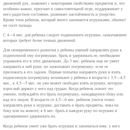
движений рук, знакомит с некоторыми свойствами предметов и, что
особенно важно, приучает к самостоятельной игре, поддерживает у
него радостное состояние, развивает настойчивость и упорство.
Кроме топи ребенок, который много занимается игрушками, обычно!
не сосет пальцы.
С 4—б мес. для ребенка следует подвешивать игрушки, захватывание
которых требует более точных движений.
Для своевременного развития у ребенка умений направлять руки к
поднесенной ему погремушке, брать и удерживать ее, необходимо
упражнять его в этих движениях. До 3 мес. ребенок еще не умеет
направить к ней руки, но захватывает погремушку, если ее
приложить к его ладони. Первые попытки направить руки и взять
поднесенную погремушку возникают у ребенка в возрасте с 3,5—4,5
мес., к 4,5—5 мес. он уже может свободно взять игрушку, которую
взрослый держит у него над грудью. Когда ребенок освоит это
умение, побуждайте его брать погремушку, находящуюся сбоку или
над его лицом. В возрасте от 4,5—6 мес. ребенок учится точно
направлять руки к игрушке, доставать и брать предметы, лежа на
боку или на животе; к 6 мес. брать в каждую руку по игрушке и
одновременно удерживать их.
Когда ребенок умеет уже брать игрушки и заниматься ими, у него