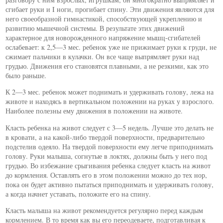
сгибает руки и I ноги, прогибает спину. Эти движения являются для
него своеобразной гимнастикой, способствующей укреплению и
развитию мышечной системы. В результате этих движений
характерное для новорожденного напряжение мышц-сгибателей
ослабевает: к 2,5—3 мес. ребенок уже не прижимает руки к груди, не
сжимает пальчики в кулачки. Он все чаще выпрямляет руки над
грудью. Движения его становятся плавными, а не резкими, как это
было раньше.
К 2—3 мес. ребенок может поднимать и удерживать голову, лежа на
животе и находясь в вертикальном положении на руках у взрослого.
Наиболее полезны ему движения в положении на животе.
Класть ребенка на живот следует с 3—5 недель. Лучше это делать не
в кровати, а на какой-либо твердой поверхности, предварительно
подстелив одеяло. На твердой поверхности ему легче приподнимать
голову. Руки малыша, согнутые в локтях, должны быть у него под
грудью. Во избежание срыгивания ребенка следует класть на живот
до кормления. Оставлять его в этом положении можно до тех нор,
пока он будет активно пытаться приподнимать и удерживать голову,
а когда начнет уставать, положите его на спину.
Класть малыша на живот рекомендуется регулярно перед каждым
кормлением. В то время как вы его переодеваете, подготавливая к