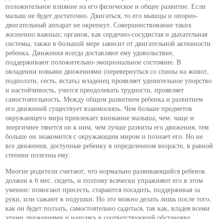
положительное влияние на его физическое и общее развитие. Если
малыш не будет достаточно. Двигаться, то его мышцы и опорно-
двигательный аппарат не окрепнут. Совершенствование таких
жизненно важных; органов, как сердечно-сосудистая и дыхательная
системы, также в большой мере зависит от двигательной активности
ребенка. Движения всегда доставляют ему удовольствие,
поддерживают положительно-эмоциональное состояние. В
овладении новыми движениями (перевернуться со спины на живот,
подползти, сесть, встать) младенец проявляет удивительное упорство
и настойчивость, учится преодолевать трудности, проявляет
самостоятельность. Между общим развитием ребенка и развитием
его движений существует взаимосвязь. Чем больше предметов
окружающего мира привлекает внимание малыша, чем: чаще и
энергичнее тянется он к ним, чем лучше развиты его движения, тем
больше он знакомится с окружающим миром и познает его. Но не
все движения, доступные ребенку в определенном возрасте, в равной
степени полезны ему.
Многие родители считают, что нормально развивающийся ребенок
должен к 6 мес. сидеть, и поэтому всячески упражняют его в этом
умении: помогают присесть, стараются посадить, поддерживая за
руки, или сажают в подушки. Но это можно делать лишь после того,
как он будет ползать, самостоятельно садиться, так как, владея всеми
этими движениями и находясь в соответствующей обстановке,