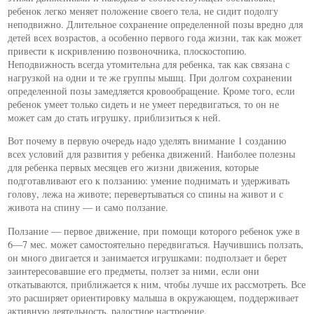
ребенок легко меняет положение своего тела, не сидит подолгу
неподвижно. Длительное сохранение определенной позы вредно для
детей всех возрастов, а особенно первого года жизни, так как может
привести к искривлению позвоночника, плоскостопию.
Неподвижность всегда утомительна для ребенка, так как связана с
нагрузкой на одни и те же группы мышц. При долгом сохранении
определенной позы замедляется кровообращение. Кроме того, если
ребенок умеет только сидеть и не умеет передвигаться, то он не
может сам до стать игрушку, приблизиться к ней.
Вот почему в первую очередь надо уделять внимание 1 созданию
всех условий для развития у ребенка движений. Наиболее полезны
для ребенка первых месяцев его жизни движения, которые
подготавливают его к ползанию: умение поднимать и удерживать
голову, лежа на животе; перевертываться со спины на живот и с
живота на спину — и само ползание.
Ползание — первое движение, при помощи которого ребенок уже в
6—7 мес. может самостоятельно передвигаться. Научившись ползать,
он много двигается и занимается игрушками: подползает и берет
заинтересовавшие его предметы, ползет за ними, если они
откатываются, приближается к ним, чтобы лучше их рассмотреть. Все
это расширяет ориентировку малыша в окружающем, поддерживает
активную деятельность, радостное настроение.