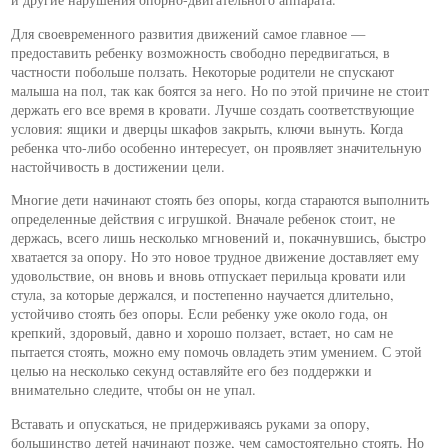
Для своевременного развития движений самое главное —
предоставить ребенку возможность свободно передвигаться, в
частности побольше ползать. Некоторые родители не спускают
малыша на пол, так как боятся за него. Но по этой причине не стоит
держать его все время в кровати. Лучше создать соответствующие
условия: ящики и дверцы шкафов закрыть, ключи вынуть. Когда
ребенка что-либо особенно интересует, он проявляет значительную
настойчивость в достижении цели.
Многие дети начинают стоять без опоры, когда стараются выполнить
определенные действия с игрушкой. Вначале ребенок стоит, не
держась, всего лишь несколько мгновений и, покачнувшись, быстро
хватается за опору. Но это новое трудное движение доставляет ему
удовольствие, он вновь и вновь отпускает перильца кровати или
стула, за которые держался, и постепенно научается длительно,
устойчиво стоять без опоры. Если ребенку уже около года, он
крепкий, здоровый, давно и хорошо ползает, встает, но сам не
пытается стоять, можно ему помочь овладеть этим умением. С этой
целью на несколько секунд оставляйте его без поддержки и
внимательно следите, чтобы он не упал.
Вставать и опускаться, не придерживаясь руками за опору,
большинство детей начинают позже, чем самостоятельно стоять. Но