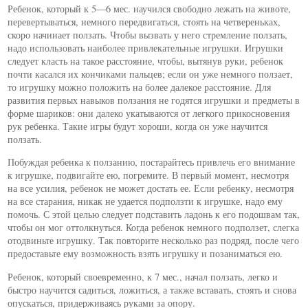
Ребенок, который к 5—6 мес. научился свободно лежать на животе,
перевертываться, немного передвигаться, стоять на четвереньках,
скоро начинает ползать. Чтобы вызвать у него стремление ползать,
надо использовать наиболее привлекательные игрушки. Игрушки
следует класть на такое расстояние, чтобы, вытянув руки, ребенок
почти касался их кончиками пальцев; если он уже немного ползает,
то игрушку можно положить на более далекое расстояние. Для
развития первых навыков ползания не годятся игрушки и предметы в
форме шариков: они далеко укатываются от легкого прикосновения
рук ребенка. Такие игры будут хороши, когда он уже научится
ползать.
Побуждая ребенка к ползанию, постарайтесь привлечь его внимание
к игрушке, подвигайте ею, погремите. В первый момент, несмотря
на все усилия, ребенок не может достать ее. Если ребенку, несмотря
на все старания, никак не удается подползти к игрушке, надо ему
помочь. С этой целью следует подставить ладонь к его подошвам так,
чтобы он мог оттолкнуться. Когда ребенок немного подползет, слегка
отодвиньте игрушку. Так повторите несколько раз подряд, после чего
предоставьте ему возможность взять игрушку и позаниматься ею.
Ребенок, который своевременно, к 7 мес., начал ползать, легко и
быстро научится садиться, ложиться, а также вставать, стоять и снова
опускаться, придерживаясь руками за опору.