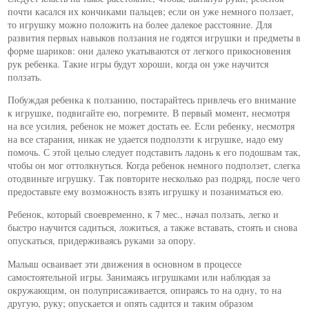
почти касался их кончиками пальцев; если он уже немного ползает,
то игрушку можно положить на более далекое расстояние. Для
развития первых навыков ползания не годятся игрушки и предметы в
форме шариков: они далеко укатываются от легкого прикосновения
рук ребенка. Такие игры будут хороши, когда он уже научится
ползать.
Побуждая ребенка к ползанию, постарайтесь привлечь его внимание
к игрушке, подвигайте ею, погремите. В первый момент, несмотря
на все усилия, ребенок не может достать ее. Если ребенку, несмотря
на все старания, никак не удается подползти к игрушке, надо ему
помочь. С этой целью следует подставить ладонь к его подошвам так,
чтобы он мог оттолкнуться. Когда ребенок немного подползет, слегка
отодвиньте игрушку. Так повторите несколько раз подряд, после чего
предоставьте ему возможность взять игрушку и позаниматься ею.
Ребенок, который своевременно, к 7 мес., начал ползать, легко и
быстро научится садиться, ложиться, а также вставать, стоять и снова
опускаться, придерживаясь руками за опору.
Малыш осваивает эти движения в основном в процессе
самостоятельной игры. Занимаясь игрушками или наблюдая за
окружающим, он полуприсаживается, опираясь то на одну, то на
другую, руку; опускается и опять садится и таким образом