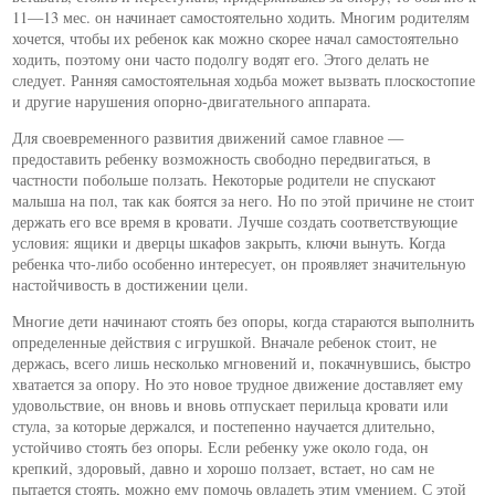
11—13 мес. он начинает самостоятельно ходить. Многим родителям
хочется, чтобы их ребенок как можно скорее начал самостоятельно
ходить, поэтому они часто подолгу водят его. Этого делать не
следует. Ранняя самостоятельная ходьба может вызвать плоскостопие
и другие нарушения опорно-двигательного аппарата.
Для своевременного развития движений самое главное —
предоставить ребенку возможность свободно передвигаться, в
частности побольше ползать. Некоторые родители не спускают
малыша на пол, так как боятся за него. Но по этой причине не стоит
держать его все время в кровати. Лучше создать соответствующие
условия: ящики и дверцы шкафов закрыть, ключи вынуть. Когда
ребенка что-либо особенно интересует, он проявляет значительную
настойчивость в достижении цели.
Многие дети начинают стоять без опоры, когда стараются выполнить
определенные действия с игрушкой. Вначале ребенок стоит, не
держась, всего лишь несколько мгновений и, покачнувшись, быстро
хватается за опору. Но это новое трудное движение доставляет ему
удовольствие, он вновь и вновь отпускает перильца кровати или
стула, за которые держался, и постепенно научается длительно,
устойчиво стоять без опоры. Если ребенку уже около года, он
крепкий, здоровый, давно и хорошо ползает, встает, но сам не
пытается стоять, можно ему помочь овладеть этим умением. С этой