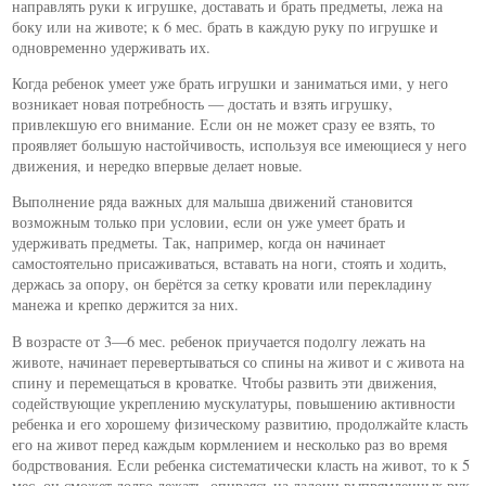
направлять руки к игрушке, доставать и брать предметы, лежа на
боку или на животе; к 6 мес. брать в каждую руку по игрушке и
одновременно удерживать их.
Когда ребенок умеет уже брать игрушки и заниматься ими, у него
возникает новая потребность — достать и взять игрушку,
привлекшую его внимание. Если он не может сразу ее взять, то
проявляет большую настойчивость, используя все имеющиеся у него
движения, и нередко впервые делает новые.
Выполнение ряда важных для малыша движений становится
возможным только при условии, если он уже умеет брать и
удерживать предметы. Так, например, когда он начинает
самостоятельно присаживаться, вставать на ноги, стоять и ходить,
держась за опору, он берётся за сетку кровати или перекладину
манежа и крепко держится за них.
В возрасте от 3—6 мес. ребенок приучается подолгу лежать на
животе, начинает перевертываться со спины на живот и с живота на
спину и перемещаться в кроватке. Чтобы развить эти движения,
содействующие укреплению мускулатуры, повышению активности
ребенка и его хорошему физическому развитию, продолжайте класть
его на живот перед каждым кормлением и несколько раз во время
бодрствования. Если ребенка систематически класть на живот, то к 5
мес. он сможет долго лежать, опираясь на ладони выпрямленных рук