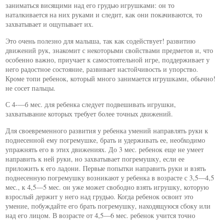
заниматься висящими над его грудью игрушками: он то
наталкивается на них руками и следит, как они покачиваются, то
захватывает и ощупывает их.
Это очень полезно для малыша, так как содействует! развитию
движений рук, знакомит с некоторыми свойствами предметов и, что
особенно важно, приучает к самостоятельной игре, поддерживает у
него радостное состояние, развивает настойчивость и упорство.
Кроме топи ребенок, который много занимается игрушками, обычно!
не сосет пальцы.
С 4-—б мес. для ребенка следует подвешивать игрушки,
захватывание которых требует более точных движений.
Для своевременного развития у ребенка умений направлять руки к
поднесенной ему погремушке, брать и удерживать ее, необходимо
упражнять его в этих движениях. До 3 мес. ребенок еще не умеет
направить к ней руки, но захватывает погремушку, если ее
приложить к его ладони. Первые попытки направить руки и взять
поднесенную погремушку возникают у ребенка в возрасте с 3,5—4,5
мес., к 4,5—5 мес. он уже может свободно взять игрушку, которую
взрослый держит у него над грудью. Когда ребенок освоит это
умение, побуждайте его брать погремушку, находящуюся сбоку или
над его лицом. В возрасте от 4,5—6 мес. ребенок учится точно