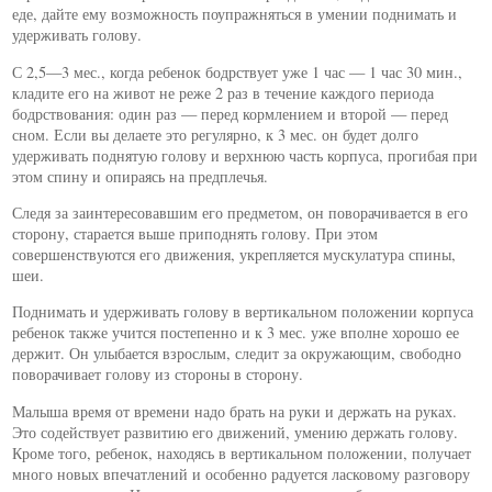
еде, дайте ему возможность поупражняться в умении поднимать и
удерживать голову.
С 2,5—3 мес., когда ребенок бодрствует уже 1 час — 1 час 30 мин.,
кладите его на живот не реже 2 раз в течение каждого периода
бодрствования: один раз — перед кормлением и второй — перед
сном. Если вы делаете это регулярно, к 3 мес. он будет долго
удерживать поднятую голову и верхнюю часть корпуса, прогибая при
этом спину и опираясь на предплечья.
Следя за заинтересовавшим его предметом, он поворачивается в его
сторону, старается выше приподнять голову. При этом
совершенствуются его движения, укрепляется мускулатура спины,
шеи.
Поднимать и удерживать голову в вертикальном положении корпуса
ребенок также учится постепенно и к 3 мес. уже вполне хорошо ее
держит. Он улыбается взрослым, следит за окружающим, свободно
поворачивает голову из стороны в сторону.
Малыша время от времени надо брать на руки и держать на руках.
Это содействует развитию его движений, умению держать голову.
Кроме того, ребенок, находясь в вертикальном положении, получает
много новых впечатлений и особенно радуется ласковому разговору