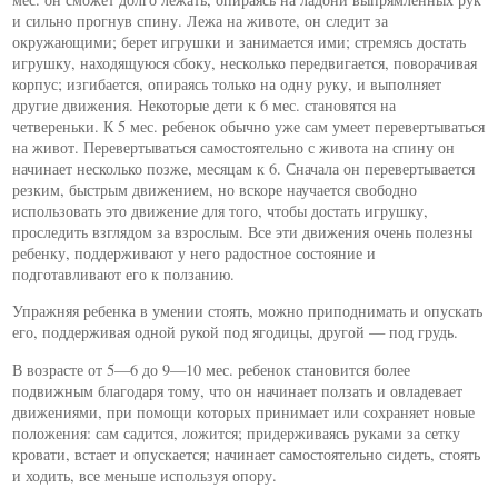
и сильно прогнув спину. Лежа на животе, он следит за
окружающими; берет игрушки и занимается ими; стремясь достать
игрушку, находящуюся сбоку, несколько передвигается, поворачивая
корпус; изгибается, опираясь только на одну руку, и выполняет
другие движения. Некоторые дети к 6 мес. становятся на
четвереньки. К 5 мес. ребенок обычно уже сам умеет перевертываться
на живот. Перевертываться самостоятельно с живота на спину он
начинает несколько позже, месяцам к 6. Сначала он перевертывается
резким, быстрым движением, но вскоре научается свободно
использовать это движение для того, чтобы достать игрушку,
проследить взглядом за взрослым. Все эти движения очень полезны
ребенку, поддерживают у него радостное состояние и
подготавливают его к ползанию.
Упражняя ребенка в умении стоять, можно приподнимать и опускать
его, поддерживая одной рукой под ягодицы, другой — под грудь.
В возрасте от 5—6 до 9—10 мес. ребенок становится более
подвижным благодаря тому, что он начинает ползать и овладевает
движениями, при помощи которых принимает или сохраняет новые
положения: сам садится, ложится; придерживаясь руками за сетку
кровати, встает и опускается; начинает самостоятельно сидеть, стоять
и ходить, все меньше используя опору.