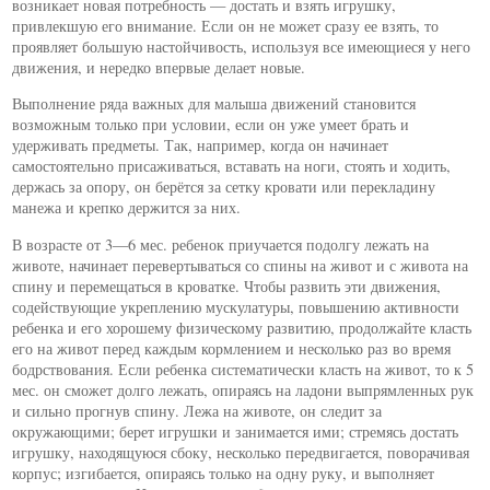
возникает новая потребность — достать и взять игрушку,
привлекшую его внимание. Если он не может сразу ее взять, то
проявляет большую настойчивость, используя все имеющиеся у него
движения, и нередко впервые делает новые.
Выполнение ряда важных для малыша движений становится
возможным только при условии, если он уже умеет брать и
удерживать предметы. Так, например, когда он начинает
самостоятельно присаживаться, вставать на ноги, стоять и ходить,
держась за опору, он берётся за сетку кровати или перекладину
манежа и крепко держится за них.
В возрасте от 3—6 мес. ребенок приучается подолгу лежать на
животе, начинает перевертываться со спины на живот и с живота на
спину и перемещаться в кроватке. Чтобы развить эти движения,
содействующие укреплению мускулатуры, повышению активности
ребенка и его хорошему физическому развитию, продолжайте класть
его на живот перед каждым кормлением и несколько раз во время
бодрствования. Если ребенка систематически класть на живот, то к 5
мес. он сможет долго лежать, опираясь на ладони выпрямленных рук
и сильно прогнув спину. Лежа на животе, он следит за
окружающими; берет игрушки и занимается ими; стремясь достать
игрушку, находящуюся сбоку, несколько передвигается, поворачивая
корпус; изгибается, опираясь только на одну руку, и выполняет