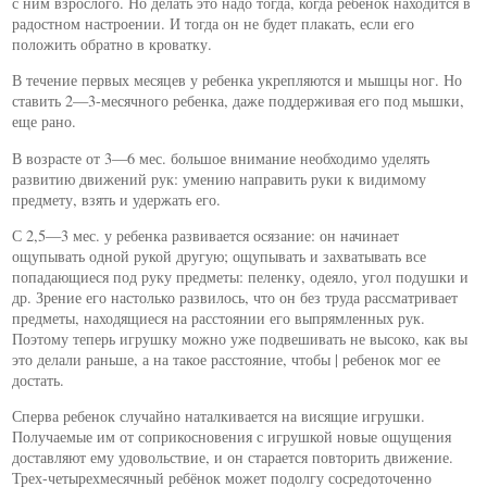
с ним взрослого. Но делать это надо тогда, когда ребенок находится в
радостном настроении. И тогда он не будет плакать, если его
положить обратно в кроватку.
В течение первых месяцев у ребенка укрепляются и мышцы ног. Но
ставить 2—3-месячного ребенка, даже поддерживая его под мышки,
еще рано.
В возрасте от 3—6 мес. большое внимание необходимо уделять
развитию движений рук: умению направить руки к видимому
предмету, взять и удержать его.
С 2,5—3 мес. у ребенка развивается осязание: он начинает
ощупывать одной рукой другую; ощупывать и захватывать все
попадающиеся под руку предметы: пеленку, одеяло, угол подушки и
др. Зрение его настолько развилось, что он без труда рассматривает
предметы, находящиеся на расстоянии его выпрямленных рук.
Поэтому теперь игрушку можно уже подвешивать не высоко, как вы
это делали раньше, а на такое расстояние, чтобы | ребенок мог ее
достать.
Сперва ребенок случайно наталкивается на висящие игрушки.
Получаемые им от соприкосновения с игрушкой новые ощущения
доставляют ему удовольствие, и он старается повторить движение.
Трех-четырехмесячный ребёнок может подолгу сосредоточенно