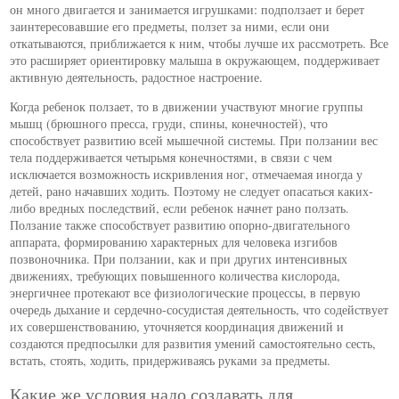
он много двигается и занимается игрушками: подползает и берет
заинтересовавшие его предметы, ползет за ними, если они
откатываются, приближается к ним, чтобы лучше их рассмотреть. Все
это расширяет ориентировку малыша в окружающем, поддерживает
активную деятельность, радостное настроение.
Когда ребенок ползает, то в движении участвуют многие группы
мышц (брюшного пресса, груди, спины, конечностей), что
способствует развитию всей мышечной системы. При ползании вес
тела поддерживается четырьмя конечностями, в связи с чем
исключается возможность искривления ног, отмечаемая иногда у
детей, рано начавших ходить. Поэтому не следует опасаться каких-
либо вредных последствий, если ребенок начнет рано ползать.
Ползание также способствует развитию опорно-двигательного
аппарата, формированию характерных для человека изгибов
позвоночника. При ползании, как и при других интенсивных
движениях, требующих повышенного количества кислорода,
энергичнее протекают все физиологические процессы, в первую
очередь дыхание и сердечно-сосудистая деятельность, что содействует
их совершенствованию, уточняется координация движений и
создаются предпосылки для развития умений самостоятельно сесть,
встать, стоять, ходить, придерживаясь руками за предметы.
Какие же условия надо создавать для