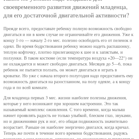
своевременного развития движений младенца,
для его достаточной двигательной активности?
Прежде всего, предоставьте ребенку полную возможность свободно
двигаться и ни в коем случае не ограничивайте его движения. Уже к
концу 1-го — началу 2-го мес. полезно освободить его от пеленок и
одеял. Во время бодрствования ребенку можно надеть распашонку,
теплую кофточку, плотно прилегающую к шее и к запястьям, и
ползунки. В таком костюме (если температура воздуха +20—22°) он
не охлаждается и может свободно двигаться. Месяцев до 5—6, пока
ребенок не пытается ползать, он может двигаться и играть в
кроватке. Но уже с начала второго полугодия надо предоставить ему
возможность двигаться на разостланном, на полу одеяле, а к концу
года и по всей комнате.
Для младенца первых 3 мес. жизни наиболее полезны движения,
которые у него возникают при хорошем настроении. Это так
называемый комплекс оживления. С того времени, когда малыш
начнет проявлять радость не только улыбкой, блеском глаз, звуками,
но и движениями рук и ног, его общая подвижность значительно
возрастает. Раньше он наиболее энергично двигался, когда кричал.
Теперь же почти в течение всего времени бодрствования, радуясь
разговору с ним взрослых, игрушкам, он многократно выпрямляет и