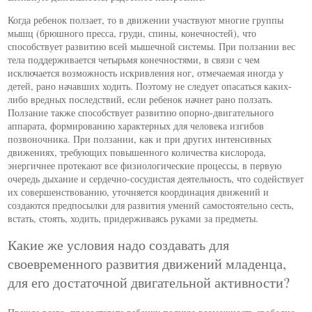
Когда ребенок ползает, то в движении участвуют многие группы
мышц (брюшного пресса, груди, спины, конечностей), что
способствует развитию всей мышечной системы. При ползании вес
тела поддерживается четырьмя конечностями, в связи с чем
исключается возможность искривления ног, отмечаемая иногда у
детей, рано начавших ходить. Поэтому не следует опасаться каких-
либо вредных последствий, если ребенок начнет рано ползать.
Ползание также способствует развитию опорно-двигательного
аппарата, формированию характерных для человека изгибов
позвоночника. При ползании, как и при других интенсивных
движениях, требующих повышенного количества кислорода,
энергичнее протекают все физиологические процессы, в первую
очередь дыхание и сердечно-сосудистая деятельность, что содействует
их совершенствованию, уточняется координация движений и
создаются предпосылки для развития умений самостоятельно сесть,
встать, стоять, ходить, придерживаясь руками за предметы.
Какие же условия надо создавать для
своевременного развития движений младенца,
для его достаточной двигательной активности?