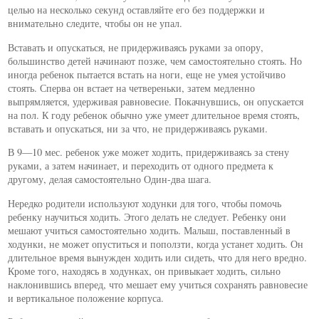
целью на несколько секунд оставляйте его без поддержки и
внимательно следите, чтобы он не упал.
Вставать и опускаться, не придерживаясь руками за опору,
большинство детей начинают позже, чем самостоятельно стоять. Но
иногда ребенок пытается встать на ноги, еще не умея устойчиво
стоять. Сперва он встает на четвереньки, затем медленно
выпрямляется, удерживая равновесие. Покачнувшись, он опускается
на пол. К году ребенок обычно уже умеет длительное время стоять,
вставать и опускаться, ни за что, не придерживаясь руками.
В 9—10 мес. ребенок уже может ходить, придерживаясь за стену
руками, а затем начинает, и переходить от одного предмета к
другому, делая самостоятельно Один-два шага.
Нередко родители используют ходунки для того, чтобы помочь
ребенку научиться ходить. Этого делать не следует. Ребенку они
мешают учиться самостоятельно ходить. Малыш, поставленный в
ходунки, не может опуститься и поползти, когда устанет ходить. Он
длительное время вынужден ходить или сидеть, что для него вредно.
Кроме того, находясь в ходунках, он привыкает ходить, сильно
наклонившись вперед, что мешает ему учиться сохранять равновесие
и вертикальное положение корпуса.