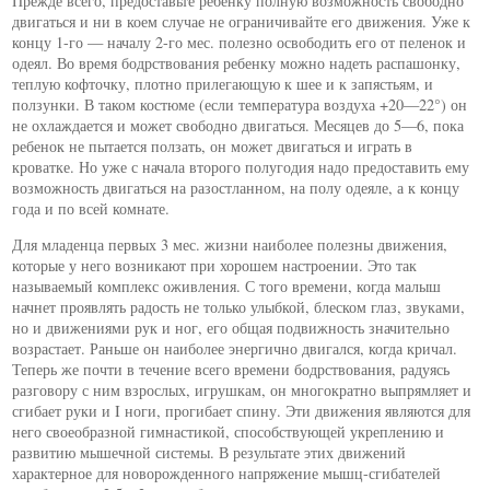
Прежде всего, предоставьте ребенку полную возможность свободно
двигаться и ни в коем случае не ограничивайте его движения. Уже к
концу 1-го — началу 2-го мес. полезно освободить его от пеленок и
одеял. Во время бодрствования ребенку можно надеть распашонку,
теплую кофточку, плотно прилегающую к шее и к запястьям, и
ползунки. В таком костюме (если температура воздуха +20—22°) он
не охлаждается и может свободно двигаться. Месяцев до 5—6, пока
ребенок не пытается ползать, он может двигаться и играть в
кроватке. Но уже с начала второго полугодия надо предоставить ему
возможность двигаться на разостланном, на полу одеяле, а к концу
года и по всей комнате.
Для младенца первых 3 мес. жизни наиболее полезны движения,
которые у него возникают при хорошем настроении. Это так
называемый комплекс оживления. С того времени, когда малыш
начнет проявлять радость не только улыбкой, блеском глаз, звуками,
но и движениями рук и ног, его общая подвижность значительно
возрастает. Раньше он наиболее энергично двигался, когда кричал.
Теперь же почти в течение всего времени бодрствования, радуясь
разговору с ним взрослых, игрушкам, он многократно выпрямляет и
сгибает руки и I ноги, прогибает спину. Эти движения являются для
него своеобразной гимнастикой, способствующей укреплению и
развитию мышечной системы. В результате этих движений
характерное для новорожденного напряжение мышц-сгибателей