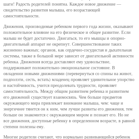
шаги! Радость родителей понятна. Каждое новое движение —
свидетельство развития малыша, его возрастающей
самостоятельности.
Движения, производимые ребенком первого года жизни, оказывают
положительное влияние на его физическое и общее развитие. Если
малыш не будет достаточно. Двигаться, то его мышцы и опорно-
двигательный аппарат не окрепнут. Совершенствование таких
жизненно важных; органов, как сердечно-сосудистая и дыхательная
системы, также в большой мере зависит от двигательной активности
ребенка. Движения всегда доставляют ему удовольствие,
поддерживают положительно-эмоциональное состояние. В
овладении новыми движениями (перевернуться со спины на живот,
подползти, сесть, встать) младенец проявляет удивительное упорство
и настойчивость, учится преодолевать трудности, проявляет
самостоятельность. Между общим развитием ребенка и развитием
его движений существует взаимосвязь. Чем больше предметов
окружающего мира привлекает внимание малыша, чем: чаще и
энергичнее тянется он к ним, чем лучше развиты его движения, тем
больше он знакомится с окружающим миром и познает его. Но не
все движения, доступные ребенку в определенном возрасте, в равной
степени полезны ему.
Многие родители считают, что нормально развивающийся ребенок