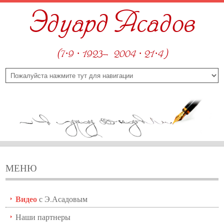
Эдуард Асадов
(7·9 · 1923—2004 · 21·4)
МЕНЮ
Видео
с Э.Асадовым
Наши партнеры