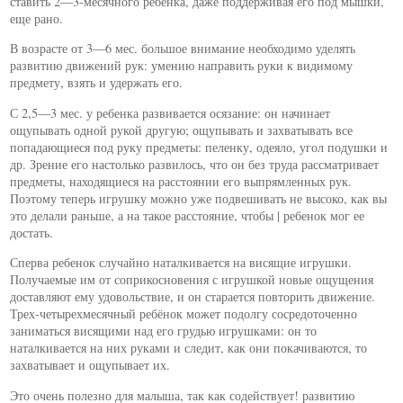
ставить 2—3-месячного ребенка, даже поддерживая его под мышки,
еще рано.
В возрасте от 3—6 мес. большое внимание необходимо уделять
развитию движений рук: умению направить руки к видимому
предмету, взять и удержать его.
С 2,5—3 мес. у ребенка развивается осязание: он начинает
ощупывать одной рукой другую; ощупывать и захватывать все
попадающиеся под руку предметы: пеленку, одеяло, угол подушки и
др. Зрение его настолько развилось, что он без труда рассматривает
предметы, находящиеся на расстоянии его выпрямленных рук.
Поэтому теперь игрушку можно уже подвешивать не высоко, как вы
это делали раньше, а на такое расстояние, чтобы | ребенок мог ее
достать.
Сперва ребенок случайно наталкивается на висящие игрушки.
Получаемые им от соприкосновения с игрушкой новые ощущения
доставляют ему удовольствие, и он старается повторить движение.
Трех-четырехмесячный ребёнок может подолгу сосредоточенно
заниматься висящими над его грудью игрушками: он то
наталкивается на них руками и следит, как они покачиваются, то
захватывает и ощупывает их.
Это очень полезно для малыша, так как содействует! развитию