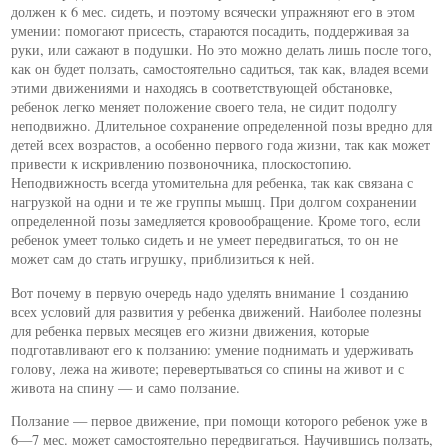
должен к 6 мес. сидеть, и поэтому всячески упражняют его в этом
умении: помогают присесть, стараются посадить, поддерживая за
руки, или сажают в подушки. Но это можно делать лишь после того,
как он будет ползать, самостоятельно садиться, так как, владея всеми
этими движениями и находясь в соответствующей обстановке,
ребенок легко меняет положение своего тела, не сидит подолгу
неподвижно. Длительное сохранение определенной позы вредно для
детей всех возрастов, а особенно первого года жизни, так как может
привести к искривлению позвоночника, плоскостопию.
Неподвижность всегда утомительна для ребенка, так как связана с
нагрузкой на одни и те же группы мышц. При долгом сохранении
определенной позы замедляется кровообращение. Кроме того, если
ребенок умеет только сидеть и не умеет передвигаться, то он не
может сам до стать игрушку, приблизиться к ней.
Вот почему в первую очередь надо уделять внимание 1 созданию
всех условий для развития у ребенка движений. Наиболее полезны
для ребенка первых месяцев его жизни движения, которые
подготавливают его к ползанию: умение поднимать и удерживать
голову, лежа на животе; перевертываться со спины на живот и с
живота на спину — и само ползание.
Ползание — первое движение, при помощи которого ребенок уже в
6—7 мес. может самостоятельно передвигаться. Научившись ползать,