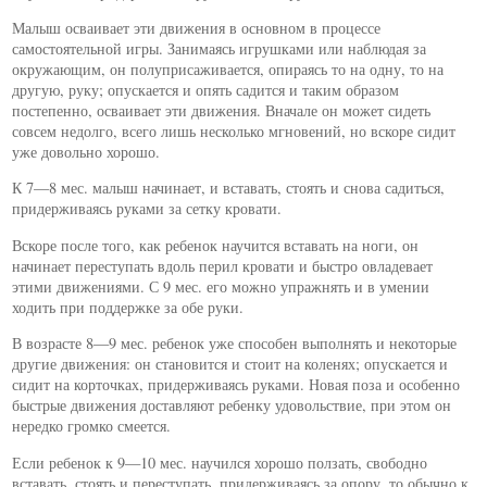
Малыш осваивает эти движения в основном в процессе
самостоятельной игры. Занимаясь игрушками или наблюдая за
окружающим, он полуприсаживается, опираясь то на одну, то на
другую, руку; опускается и опять садится и таким образом
постепенно, осваивает эти движения. Вначале он может сидеть
совсем недолго, всего лишь несколько мгновений, но вскоре сидит
уже довольно хорошо.
К 7—8 мес. малыш начинает, и вставать, стоять и снова садиться,
придерживаясь руками за сетку кровати.
Вскоре после того, как ребенок научится вставать на ноги, он
начинает переступать вдоль перил кровати и быстро овладевает
этими движениями. С 9 мес. его можно упражнять и в умении
ходить при поддержке за обе руки.
В возрасте 8—9 мес. ребенок уже способен выполнять и некоторые
другие движения: он становится и стоит на коленях; опускается и
сидит на корточках, придерживаясь руками. Новая поза и особенно
быстрые движения доставляют ребенку удовольствие, при этом он
нередко громко смеется.
Если ребенок к 9—10 мес. научился хорошо ползать, свободно
вставать, стоять и переступать, придерживаясь за опору, то обычно к