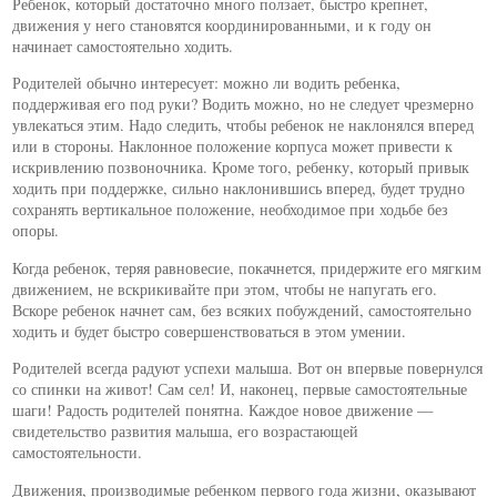
Ребенок, который достаточно много ползает, быстро крепнет,
движения у него становятся координированными, и к году он
начинает самостоятельно ходить.
Родителей обычно интересует: можно ли водить ребенка,
поддерживая его под руки? Водить можно, но не следует чрезмерно
увлекаться этим. Надо следить, чтобы ребенок не наклонялся вперед
или в стороны. Наклонное положение корпуса может привести к
искривлению позвоночника. Кроме того, ребенку, который привык
ходить при поддержке, сильно наклонившись вперед, будет трудно
сохранять вертикальное положение, необходимое при ходьбе без
опоры.
Когда ребенок, теряя равновесие, покачнется, придержите его мягким
движением, не вскрикивайте при этом, чтобы не напугать его.
Вскоре ребенок начнет сам, без всяких побуждений, самостоятельно
ходить и будет быстро совершенствоваться в этом умении.
Родителей всегда радуют успехи малыша. Вот он впервые повернулся
со спинки на живот! Сам сел! И, наконец, первые самостоятельные
шаги! Радость родителей понятна. Каждое новое движение —
свидетельство развития малыша, его возрастающей
самостоятельности.
Движения, производимые ребенком первого года жизни, оказывают