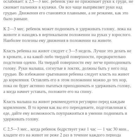
ослабевает: к 2,5—3 мес. ребенок уже не прижимает руки к груди, не
сжимает пальчики в кулачки. Он все чаще выпрямляет руки над
грудью. Движения его становятся плавными, а не резкими, как это
было раньше.
К 2—3 мес. ребенок может поднимать и удерживать голову, лежа на
животе и находясь в вертикальном положении на руках у взрослого.
Наиболее полезны ему движения в положении на животе.
Класть ребенка на живот следует с 3—5 недель. Лучше это делать не
в кровати, а на какой-либо твердой поверхности, предварительно
подстелив одеяло. На твердой поверхности ему легче приподнимать
голову. Руки малыша, согнутые в локтях, должны быть у него под
грудью. Во избежание срыгивания ребенка следует класть на живот
до кормления. Оставлять его в этом положении можно до тех нор,
пока он будет активно пытаться приподнимать и удерживать голову,
а когда начнет уставать, положите его на спину.
Класть малыша на живот рекомендуется регулярно перед каждым
кормлением. В то время как вы его переодеваете, подготавливая к
еде, дайте ему возможность поупражняться в умении поднимать и
удерживать голову.
С 2,5—3 мес., когда ребенок бодрствует уже 1 час — 1 час 30 мин.,
кладите его на живот не реже 2 раз в течение каждого периода