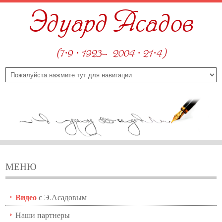
Эдуард Асадов
(7·9 · 1923—2004 · 21·4)
МЕНЮ
Видео
с Э.Асадовым
Наши партнеры