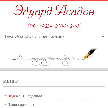
Эдуард Асадов
(7·9 · 1923—2004 · 21·4)
МЕНЮ
Видео
с Э.Асадовым
Наши партнеры