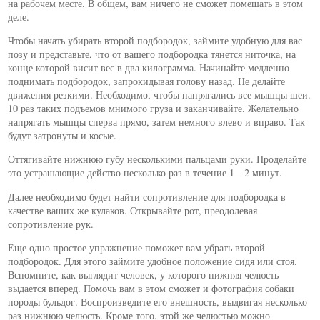
на рабочем месте. В общем, вам ничего не сможет помешать в этом
деле.
Чтобы начать убирать второй подбородок, займите удобную для вас
позу и представьте, что от вашего подбородка тянется ниточка, на
конце которой висит вес в два килограмма. Начинайте медленно
поднимать подбородок, запрокидывая голову назад. Не делайте
движения резкими. Необходимо, чтобы напрягались все мышцы шеи.
10 раз таких подъемов мнимого груза и заканчивайте. Желательно
напрягать мышцы сперва прямо, затем немного влево и вправо. Так
будут затронуты и косые.
Оттягивайте нижнюю губу несколькими пальцами руки. Проделайте
это устрашающие действо несколько раз в течение 1—2 минут.
Далее необходимо будет найти сопротивление для подбородка в
качестве ваших же кулаков. Открывайте рот, преодолевая
сопротивление рук.
Еще одно простое упражнение поможет вам убрать второй
подбородок. Для этого займите удобное положение сидя или стоя.
Вспомните, как выглядит человек, у которого нижняя челюсть
выдается вперед. Помочь вам в этом сможет и фотография собаки
породы бульдог. Воспроизведите его внешность, выдвигая несколько
раз нижнюю челюсть. Кроме того, этой же челюстью можно