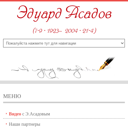
Эдуард Асадов
(7·9 · 1923—2004 · 21·4)
МЕНЮ
Видео
с Э.Асадовым
Наши партнеры