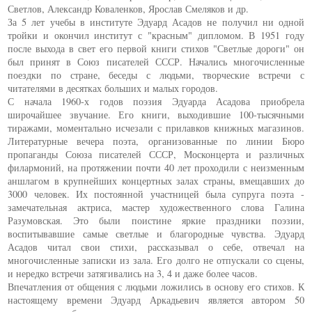
Светлов, Александр Коваленков, Ярослав Смеляков и др.
За 5 лет учебы в институте Эдуард Асадов не получил ни одной
тройки и окончил институт с "красным" дипломом. В 1951 году
после выхода в свет его первой книги стихов "Светлые дороги" он
был принят в Союз писателей СССР. Начались многочисленные
поездки по стране, беседы с людьми, творческие встречи с
читателями в десятках больших и малых городов.
С начала 1960-х годов поэзия Эдуарда Асадова приобрела
широчайшее звучание. Его книги, выходившие 100-тысячными
тиражами, моментально исчезали с прилавков книжных магазинов.
Литературные вечера поэта, организованные по линии Бюро
пропаганды Союза писателей СССР, Москонцерта и различных
филармоний, на протяжении почти 40 лет проходили с неизменным
аншлагом в крупнейших концертных залах страны, вмещавших до
3000 человек. Их постоянной участницей была супруга поэта -
замечательная актриса, мастер художественного слова Галина
Разумовская. Это были поистине яркие праздники поэзии,
воспитывавшие самые светлые и благородные чувства. Эдуард
Асадов читал свои стихи, рассказывал о себе, отвечал на
многочисленные записки из зала. Его долго не отпускали со сцены,
и нередко встречи затягивались на 3, 4 и даже более часов.
Впечатления от общения с людьми ложились в основу его стихов. К
настоящему времени Эдуард Аркадьевич является автором 50