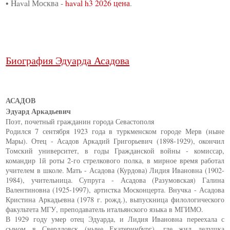
• Haval Москва -
haval h3 2026 цена
.
Биография Эдуарда Асадова
АСАДОВ
Эдуард Аркадьевич
Поэт, почетный гражданин города Севастополя
Родился 7 сентября 1923 года в туркменском городе Мерв (ныне
Мары). Отец - Асадов Аркадий Григорьевич (1898-1929), окончил
Томский университет, в годы Гражданской войны - комиссар,
командир 1й роты 2-го стрелкового полка, в мирное время работал
учителем в школе. Мать - Асадова (Курдова) Лидия Ивановна (1902-
1984), учительница. Супруга - Асадова (Разумовская) Галина
Валентиновна (1925-1997), артистка Москонцерта. Внучка - Асадова
Кристина Аркадьевна (1978 г. рожд.), выпускница филологического
факультета МГУ, преподаватель итальянского языка в МГИМО.
В 1929 году умер отец Эдуарда, и Лидия Ивановна переехала с
сыном в Свердловск (ныне Екатеринбург), где жил дедушка