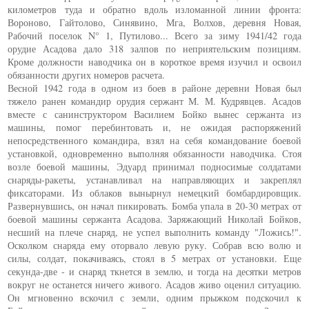
километров туда и обратно вдоль изломанной линии фронта:
Вороново, Гайтолово, Синявино, Мга, Волхов, деревня Новая,
Рабочий поселок N° 1, Путилово... Всего за зиму 1941/42 года
орудие Асадова дало 318 залпов по неприятельским позициям.
Кроме должности наводчика он в короткое время изучил и освоил
обязанности других номеров расчета.
Весной 1942 года в одном из боев в районе деревни Новая был
тяжело ранен командир орудия сержант М. М. Кудрявцев. Асадов
вместе с санинструктором Василием Бойко вынес сержанта из
машины, помог перебинтовать и, не ожидая распоряжений
непосредственного командира, взял на себя командование боевой
установкой, одновременно выполняя обязанности наводчика. Стоя
возле боевой машины, Эдуард принимал подносимые солдатами
снаряды-ракеты, устанавливал на направляющих и закреплял
фиксаторами. Из облаков вынырнул немецкий бомбардировщик.
Развернувшись, он начал пикировать. Бомба упала в 20-30 метрах от
боевой машины сержанта Асадова. Заряжающий Николай Бойков,
несший на плече снаряд, не успел выполнить команду "Ложись!".
Осколком снаряда ему оторвало левую руку. Собрав всю волю и
силы, солдат, покачиваясь, стоял в 5 метрах от установки. Еще
секунда-две - и снаряд ткнется в землю, и тогда на десятки метров
вокруг не останется ничего живого. Асадов живо оценил ситуацию.
Он мгновенно вскочил с земли, одним прыжком подскочил к