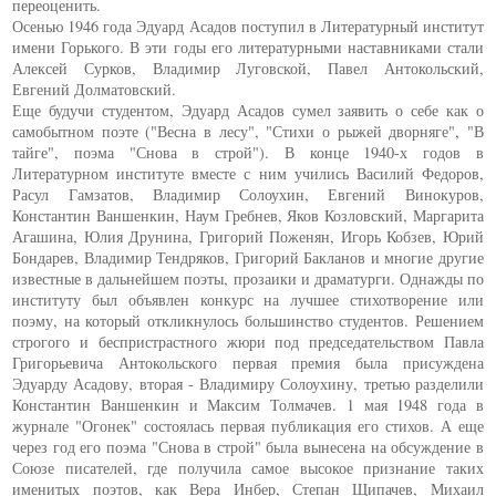
переоценить.
Осенью 1946 года Эдуард Асадов поступил в Литературный институт
имени Горького. В эти годы его литературными наставниками стали
Алексей Сурков, Владимир Луговской, Павел Антокольский,
Евгений Долматовский.
Еще будучи студентом, Эдуард Асадов сумел заявить о себе как о
самобытном поэте ("Весна в лесу", "Стихи о рыжей дворняге", "В
тайге", поэма "Снова в строй"). В конце 1940-х годов в
Литературном институте вместе с ним учились Василий Федоров,
Расул Гамзатов, Владимир Солоухин, Евгений Винокуров,
Константин Ваншенкин, Наум Гребнев, Яков Козловский, Маргарита
Агашина, Юлия Друнина, Григорий Поженян, Игорь Кобзев, Юрий
Бондарев, Владимир Тендряков, Григорий Бакланов и многие другие
известные в дальнейшем поэты, прозаики и драматурги. Однажды по
институту был объявлен конкурс на лучшее стихотворение или
поэму, на который откликнулось большинство студентов. Решением
строгого и беспристрастного жюри под председательством Павла
Григорьевича Антокольского первая премия была присуждена
Эдуарду Асадову, вторая - Владимиру Солоухину, третью разделили
Константин Ваншенкин и Максим Толмачев. 1 мая 1948 года в
журнале "Огонек" состоялась первая публикация его стихов. А еще
через год его поэма "Снова в строй" была вынесена на обсуждение в
Союзе писателей, где получила самое высокое признание таких
именитых поэтов, как Вера Инбер, Степан Щипачев, Михаил