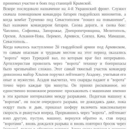
принимал участие в боях под станицей Крымской.
Вскоре последовало назначение на 4-й Украинский фронт. Служил
сначала помощником командира батареи гвардейских минометов, а
когда комбат Турченко под Севастополем "пошел на повышение",
был назначен командиром батареи. Снова дороги, и снова бои:
Чаплино, Софиевка, Запорожье, Днепропетровщина, Мелитополь,
Орехов, Аскания-Нова, Перекоп, Армянск, Совхоз, Кача, Мамашаи,
Севастополь...
Когда началось наступление 2й гвардейской армии под Армянском,
то самым опасным и трудным местом на этот период оказались
"ворота" через Турецкий вал, по которым враг бил непрерывно.
Артиллеристам провозить через "ворота" технику и боеприпасы
было чрезвычайно сложно. Этот самый тяжелый участок командир
дивизиона майор Хлызов поручил лейтенанту Асадову, учитывая его
опыт и мужество. Асадов высчитал, что снаряды падают в "ворота"
точно через каждые три минуты. Он принял рискованное, но
единственно возможное решение: проскакивать с машинами именно
в эти краткие интервалами между разрывами. Подогнав машину к
"воротам", он после очередного разрыва, не дожидаясь даже, пока
осядут пыль и дым, приказал шоферу включить максимальную
скорость и рвануться вперед. Прорвавшись через "ворота", лейтенант
взял другую, пустую, машину, вернулся обратно и, став перед
"воротами", вновь дождался разрыва и вновь повторил бросок через
"ворота", только в обратном порядке. Затем снова пересел в машину