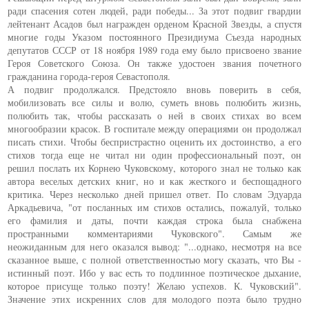
ради спасения сотен людей, ради победы... За этот подвиг гвардии
лейтенант Асадов был награжден орденом Красной Звезды, а спустя
многие годы Указом постоянного Президиума Съезда народных
депутатов СССР от 18 ноября 1989 года ему было присвоено звание
Героя Советского Союза. Он также удостоен звания почетного
гражданина города-героя Севастополя.
А подвиг продолжался. Предстояло вновь поверить в себя,
мобилизовать все силы и волю, суметь вновь полюбить жизнь,
полюбить так, чтобы рассказать о ней в своих стихах во всем
многообразии красок. В госпитале между операциями он продолжал
писать стихи. Чтобы беспристрастно оценить их достоинство, а его
стихов тогда еще не читал ни один профессиональный поэт, он
решил послать их Корнею Чуковскому, которого знал не только как
автора веселых детских книг, но и как жесткого и беспощадного
критика. Через несколько дней пришел ответ. По словам Эдуарда
Аркадьевича, "от посланных им стихов остались, пожалуй, только
его фамилия и даты, почти каждая строка была снабжена
пространными комментариями Чуковского". Самым же
неожиданным для него оказался вывод: "...однако, несмотря на все
сказанное выше, с полной ответственностью могу сказать, что Вы -
истинный поэт. Ибо у вас есть то подлинное поэтическое дыхание,
которое присуще только поэту! Желаю успехов. К. Чуковский".
Значение этих искренних слов для молодого поэта было трудно