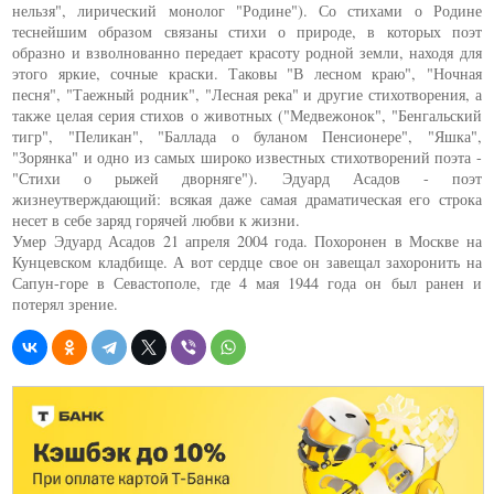
нельзя", лирический монолог "Родине"). Со стихами о Родине
теснейшим образом связаны стихи о природе, в которых поэт
образно и взволнованно передает красоту родной земли, находя для
этого яркие, сочные краски. Таковы "В лесном краю", "Ночная
песня", "Таежный родник", "Лесная река" и другие стихотворения, а
также целая серия стихов о животных ("Медвежонок", "Бенгальский
тигр", "Пеликан", "Баллада о буланом Пенсионере", "Яшка",
"Зорянка" и одно из самых широко известных стихотворений поэта -
"Стихи о рыжей дворняге"). Эдуард Асадов - поэт
жизнеутверждающий: всякая даже самая драматическая его строка
несет в себе заряд горячей любви к жизни.
Умер Эдуард Асадов 21 апреля 2004 года. Похоронен в Москве на
Кунцевском кладбище. А вот сердце свое он завещал захоронить на
Сапун-горе в Севастополе, где 4 мая 1944 года он был ранен и
потерял зрение.