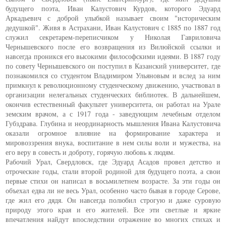
будущего поэта, Иван Калустович Курдов, которого Эдуард
Аркадьевич с доброй улыбкой называет своим "историческим
дедушкой". Живя в Астрахани, Иван Калустович с 1885 по 1887 год
служил секретарем-переписчиком у Николая Гавриловича
Чернышевского после его возвращения из Вилюйской ссылки и
навсегда проникся его высокими философскими идеями. В 1887 году
по совету Чернышевского он поступил в Казанский университет, где
познакомился со студентом Владимиром Ульяновым и вслед за ним
примкнул к революционному студенческому движению, участвовал в
организации нелегальных студенческих библиотек. В дальнейшем,
окончив естественный факультет университета, он работал на Урале
земским врачом, а с 1917 года - заведующим лечебным отделом
Губздрава. Глубина и неординарность мышления Ивана Калустовича
оказали огромное влияние на формирование характера и
мировоззрения внука, воспитание в нем силы воли и мужества, на
его веру в совесть и доброту, горячую любовь к людям.
Рабочий Урал, Свердловск, где Эдуард Асадов провел детство и
отроческие годы, стали второй родиной для будущего поэта, а свои
первые стихи он написал в восьмилетнем возрасте. За эти годы он
объехал едва ли не весь Урал, особенно часто бывая в городе Серове,
где жил его дядя. Он навсегда полюбил строгую и даже суровую
природу этого края и его жителей. Все эти светлые и яркие
впечатления найдут впоследствии отражение во многих стихах и