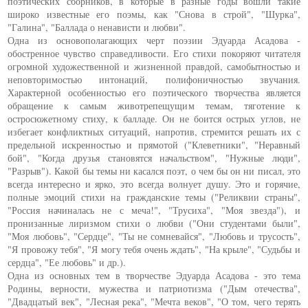
поэтических сборников, в которые в разные годы вошли такие
широко известные его поэмы, как "Снова в строй", "Шурка",
"Галина", "Баллада о ненависти и любви".
Одна из основополагающих черт поэзии Эдуарда Асадова -
обостренное чувство справедливости. Его стихи покоряют читателя
огромной художественной и жизненной правдой, самобытностью и
неповторимостью интонаций, полифоничностью звучания.
Характерной особенностью его поэтического творчества является
обращение к самым животрепещущим темам, тяготение к
остросюжетному стиху, к балладе. Он не боится острых углов, не
избегает конфликтных ситуаций, напротив, стремится решать их с
предельной искренностью и прямотой ("Клеветники", "Неравный
бой", "Когда друзья становятся начальством", "Нужные люди",
"Разрыв"). Какой бы темы ни касался поэт, о чем бы он ни писал, это
всегда интересно и ярко, это всегда волнует душу. Это и горячие,
полные эмоций стихи на гражданские темы ("Реликвии страны",
"Россия начиналась не с меча!", "Трусиха", "Моя звезда"), и
пронизанные лиризмом стихи о любви ("Они студентами были",
"Моя любовь", "Сердце", "Ты не сомневайся", "Любовь и трусость",
"Я провожу тебя", "Я могу тебя очень ждать", "На крыле", "Судьбы и
сердца", "Ее любовь" и др.).
Одна из основных тем в творчестве Эдуарда Асадова - это тема
Родины, верности, мужества и патриотизма ("Дым отечества",
"Двадцатый век", "Лесная река", "Мечта веков", "О том, чего терять