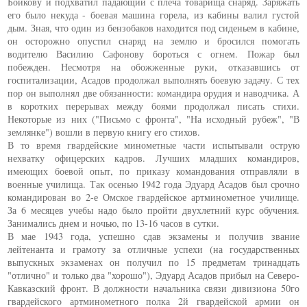
Бойкову и подхватил падающий с плеча товарища снаряд. Заряжать
его было некуда - боевая машина горела, из кабины валил густой
дым. Зная, что один из бензобаков находится под сиденьем в кабине,
он осторожно опустил снаряд на землю и бросился помогать
водителю Василию Сафонову бороться с огнем. Пожар был
побежден. Несмотря на обожженные руки, отказавшись от
госпитализации, Асадов продолжал выполнять боевую задачу. С тех
пор он выполнял две обязанности: командира орудия и наводчика. А
в коротких перерывах между боями продолжал писать стихи.
Некоторые из них ("Письмо с фронта", "На исходный рубеж", "В
землянке") вошли в первую книгу его стихов.
В то время гвардейские минометные части испытывали острую
нехватку офицерских кадров. Лучших младших командиров,
имеющих боевой опыт, по приказу командования отправляли в
военные училища. Так осенью 1942 года Эдуард Асадов был срочно
командирован во 2-е Омское гвардейское артминометное училище.
За 6 месяцев учебы надо было пройти двухлетний курс обучения.
Занимались днем и ночью, по 13-16 часов в сутки.
В мае 1943 года, успешно сдав экзамены и получив звание
лейтенанта и грамоту за отличные успехи (на государственных
выпускных экзаменах он получил по 15 предметам тринадцать
"отлично" и только два "хорошо"), Эдуард Асадов прибыл на Северо-
Кавказский фронт. В должности начальника связи дивизиона 50го
гвардейского артминометного полка 2й гвардейской армии он