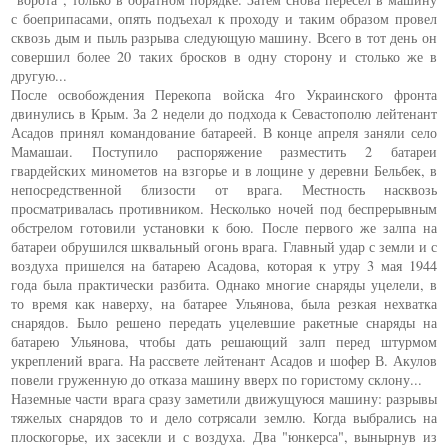
с боеприпасами, опять подъехал к проходу и таким образом провел
сквозь дым и пыль разрыва следующую машину. Всего в тот день он
совершил более 20 таких бросков в одну сторону и столько же в
другую...
После освобождения Перекопа войска 4го Украинского фронта
двинулись в Крым. За 2 недели до подхода к Севастополю лейтенант
Асадов принял командование батареей. В конце апреля заняли село
Мамашаи. Поступило распоряжение разместить 2 батареи
гвардейских минометов на взгорье и в лощине у деревни Бельбек, в
непосредственной близости от врага. Местность насквозь
просматривалась противником. Несколько ночей под беспрерывным
обстрелом готовили установки к бою. После первого же залпа на
батареи обрушился шквальный огонь врага. Главный удар с земли и с
воздуха пришелся на батарею Асадова, которая к утру 3 мая 1944
года была практически разбита. Однако многие снаряды уцелели, в
то время как наверху, на батарее Ульянова, была резкая нехватка
снарядов. Было решено передать уцелевшие ракетные снаряды на
батарею Ульянова, чтобы дать решающий залп перед штурмом
укреплений врага. На рассвете лейтенант Асадов и шофер В. Акулов
повели груженную до отказа машину вверх по гористому склону...
Наземные части врага сразу заметили движущуюся машину: разрывы
тяжелых снарядов то и дело сотрясали землю. Когда выбрались на
плоскогорье, их засекли и с воздуха. Два "юнкерса", вынырнув из