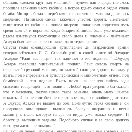
облаков, сделали круг над машиной - пулеметная очередь наискось
прошила верхнюю часть кабины, а вскоре где-то совсем рядом упала
бомба. Мотор работал с перебоями, изрешеченная машина двигалась
медленно. Начинался самый тяжелый участок дороги. Лейтенант
выпрыгнул из кабины и пошел впереди, показывая водителю путь
среди камней и воронок. Когда батарея Ульянова была уже недалеко,
рядом взметнулся грохочущий столб дыма и пламени - лейтенант
Асадов был тяжело ранен и навсегда потерял зрение.
Cпустя годы командующий артиллерией 2й гвардейской армии
генерал-лейтенант И. С. Стрельбицкий в своей книге об Эдуарде
Асадове "Ради вас, люди" так напишет о его подвиге: "...Эдуард
Асадов совершил удивительный подвиг. Рейс сквозь смерть на
старенькой грузовой машине, по залитой солнцем дороге, на виду у
врага, под непрерывным артиллерийским и минометным огнем, под
бомбежкой - это подвиг. Ехать почти на верную гибель ради
спасения товарищей - это подвиг... Любой врач уверенно бы сказал,
что у человека, получившего такое ранение, очень мало шансов
выжить. И он не способен не только воевать, но и вообще двигаться.
А Эдуард Асадов не вышел из боя. Поминутно теряя сознание, он
продолжал командовать, выполнять боевую операцию и вести
машину к цели, которую теперь он видел уже только сердцем. И
блестяще выполнил задание. Подобного случая я за свою долгую
военную жизнь не помню..."
Решающий перед штурмом Севастополя залп был дан вовремя, залп