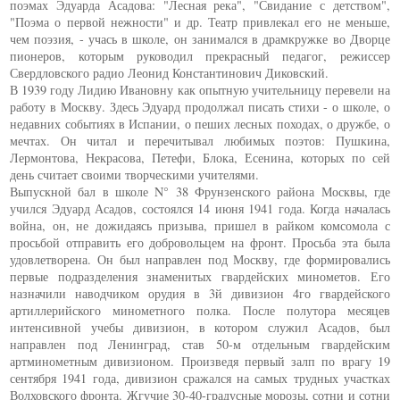
поэмах Эдуарда Асадова: "Лесная река", "Свидание с детством",
"Поэма о первой нежности" и др. Театр привлекал его не меньше,
чем поэзия, - учась в школе, он занимался в драмкружке во Дворце
пионеров, которым руководил прекрасный педагог, режиссер
Свердловского радио Леонид Константинович Диковский.
В 1939 году Лидию Ивановну как опытную учительницу перевели на
работу в Москву. Здесь Эдуард продолжал писать стихи - о школе, о
недавних событиях в Испании, о пеших лесных походах, о дружбе, о
мечтах. Он читал и перечитывал любимых поэтов: Пушкина,
Лермонтова, Некрасова, Петефи, Блока, Есенина, которых по сей
день считает своими творческими учителями.
Выпускной бал в школе N° 38 Фрунзенского района Москвы, где
учился Эдуард Асадов, состоялся 14 июня 1941 года. Когда началась
война, он, не дожидаясь призыва, пришел в райком комсомола с
просьбой отправить его добровольцем на фронт. Просьба эта была
удовлетворена. Он был направлен под Москву, где формировались
первые подразделения знаменитых гвардейских минометов. Его
назначили наводчиком орудия в 3й дивизион 4го гвардейского
артиллерийского минометного полка. После полутора месяцев
интенсивной учебы дивизион, в котором служил Асадов, был
направлен под Ленинград, став 50-м отдельным гвардейским
артминометным дивизионом. Произведя первый залп по врагу 19
сентября 1941 года, дивизион сражался на самых трудных участках
Волховского фронта. Жгучие 30-40-градусные морозы, сотни и сотни