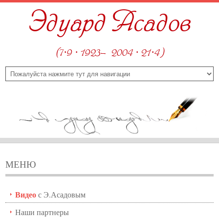
Эдуард Асадов
(7·9 · 1923—2004 · 21·4)
МЕНЮ
Видео
с Э.Асадовым
Наши партнеры