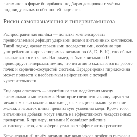
витаминов в форме биодобавок, подбирая дозировки с учётом
индивидуальных особенностей пациента.
Риски самоназначения и гипервитаминоза
Распространённая ошибка — попытка компенсировать
предполагаемый дефицит ударными дозами витаминных комплексов.
Такой подход чреват серьёзными последствиями, особенно при
употреблении жирорастворимых витаминов (A, D, E, K), способных
накапливаться в тканях. Например, избыток витамина D
провоцирует гиперкальциемию, что негативно сказывается на работе
почек и сердечно-сосудистой системы. Передозировка пиридоксина
может привести к необратимым нейропатиям с потерей
чувствительности.
Ещё одна опасность — неучтённые взаимодействия между
витаминами и минералами. Некоторые соединения конкурируют за
механизмы всасывания: высокие дозы кальция снижают усвоение
железа, а избыток цинка препятствует усвоению меди. Кроме того,
витаминные добавки могут влиять на эффективность лекарственных
препаратов. К примеру, витамин К ослабляет действие
антикоагулянтов, а токоферол усиливает эффект антиагрегантов.
Бесконтрольный приём витаминных комплексов особенно рискован