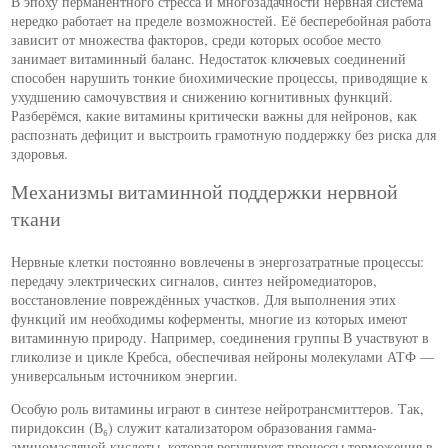
В эпоху перманентного стресса и многозадачности нервная система
нередко работает на пределе возможностей. Её бесперебойная работа
зависит от множества факторов, среди которых особое место
занимает витаминный баланс. Недостаток ключевых соединений
способен нарушить тонкие биохимические процессы, приводящие к
ухудшению самочувствия и снижению когнитивных функций.
Разберёмся, какие витамины критически важны для нейронов, как
распознать дефицит и выстроить грамотную поддержку без риска для
здоровья.
Механизмы витаминной поддержки нервной
ткани
Нервные клетки постоянно вовлечены в энергозатратные процессы:
передачу электрических сигналов, синтез нейромедиаторов,
восстановление повреждённых участков. Для выполнения этих
функций им необходимы коферменты, многие из которых имеют
витаминную природу. Например, соединения группы В участвуют в
гликолизе и цикле Кребса, обеспечивая нейроны молекулами АТФ —
универсальным источником энергии.
Особую роль витамины играют в синтезе нейротрансмиттеров. Так,
пиридоксин (В₆) служит катализатором образования гамма-
аминомасляной кислоты, которая регулирует процессы торможения в