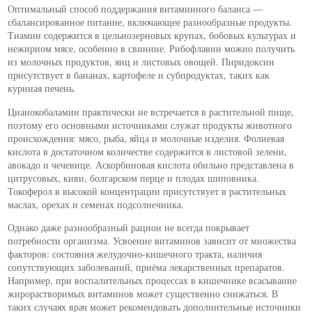
Оптимальный способ поддержания витаминного баланса —
сбалансированное питание, включающее разнообразные продукты.
Тиамин содержится в цельнозерновых крупах, бобовых культурах и
нежирном мясе, особенно в свинине. Рибофлавин можно получить
из молочных продуктов, яиц и листовых овощей. Пиридоксин
присутствует в бананах, картофеле и субпродуктах, таких как
куриная печень.
Цианокобаламин практически не встречается в растительной пище,
поэтому его основными источниками служат продукты животного
происхождения: мясо, рыба, яйца и молочные изделия. Фолиевая
кислота в достаточном количестве содержится в листовой зелени,
авокадо и чечевице. Аскорбиновая кислота обильно представлена в
цитрусовых, киви, болгарском перце и плодах шиповника.
Токоферол в высокой концентрации присутствует в растительных
маслах, орехах и семенах подсолнечника.
Однако даже разнообразный рацион не всегда покрывает
потребности организма. Усвоение витаминов зависит от множества
факторов: состояния желудочно-кишечного тракта, наличия
сопутствующих заболеваний, приёма лекарственных препаратов.
Например, при воспалительных процессах в кишечнике всасывание
жирорастворимых витаминов может существенно снижаться. В
таких случаях врач может рекомендовать дополнительные источники