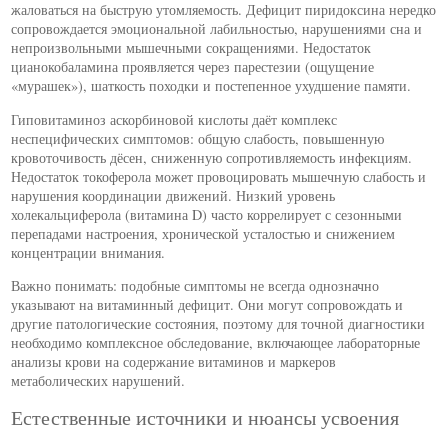
жаловаться на быструю утомляемость. Дефицит пиридоксина нередко
сопровождается эмоциональной лабильностью, нарушениями сна и
непроизвольными мышечными сокращениями. Недостаток
цианокобаламина проявляется через парестезии (ощущение
«мурашек»), шаткость походки и постепенное ухудшение памяти.
Гиповитаминоз аскорбиновой кислоты даёт комплекс
неспецифических симптомов: общую слабость, повышенную
кровоточивость дёсен, сниженную сопротивляемость инфекциям.
Недостаток токоферола может провоцировать мышечную слабость и
нарушения координации движений. Низкий уровень
холекальциферола (витамина D) часто коррелирует с сезонными
перепадами настроения, хронической усталостью и снижением
концентрации внимания.
Важно понимать: подобные симптомы не всегда однозначно
указывают на витаминный дефицит. Они могут сопровождать и
другие патологические состояния, поэтому для точной диагностики
необходимо комплексное обследование, включающее лабораторные
анализы крови на содержание витаминов и маркеров
метаболических нарушений.
Естественные источники и нюансы усвоения