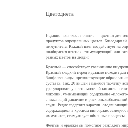
Цветодиета
Недавно появилось понятие — цветная диетол
продуктов определенных цветов. Благодаря ей
иммунитета. Каждый цвет воздействует на опр
подбирается оттенок, стимулирующий или гася
разных цветов на людей:
Красный — способствует увеличению внутренн
Красный сладкий перец идеально походит для 
биофлавоноиды, препятствующие образованию 
суставах. Так, 20 вишен заменяют таблетку а
урегулировать уровень мочевой кислоты и сни
ликопин, уменьшающий содержание «плохого» 
снижающий давление и риск онкозаболеваний. 
груди. Редис содержит каротин, отодвигающи
содержащиеся в красном винограде, замедляют,
иммунитет, стимулирует обменные процессы.
Желтый и оранжевый помогают разглядеть мир