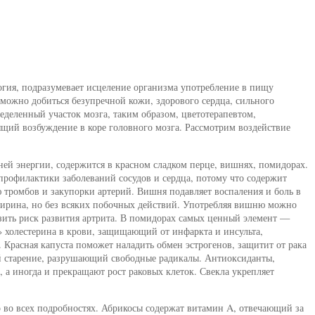
огия, подразумевает исцеление организма употребление в пищу
 можно добиться безупречной кожи, здорового сердца, сильного
еделенный участок мозга, таким образом, цветотерапевтом,
щий возбуждение в коре головного мозга. Рассмотрим воздействие
ей энергии, содержится в красном сладком перце, вишнях, помидорах.
профилактики заболеваний сосудов и сердца, потому что содержит
тромбов и закупорки артерий. Вишня подавляет воспаления и боль в
спирина, но без всяких побочных действий. Употребляя вишню можно
зить риск развития артрита. В помидорах самых ценный элемент —
холестерина в крови, защищающий от инфаркта и инсульта,
Красная капуста поможет наладить обмен эстрогенов, защитит от рака
й старение, разрушающий свободные радикалы. Антиоксиданты,
 а иногда и прекращают рост раковых клеток. Свекла укрепляет
 во всех подробностях. Абрикосы содержат витамин A, отвечающий за