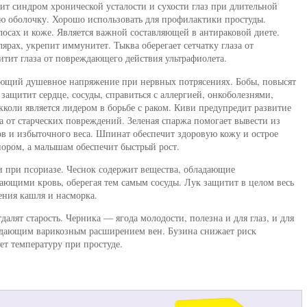
ит синдром хронической усталости и сухости глаз при длительной
ую оболочку. Хорошо использовать для профилактики простуды.
лосах и коже. Является важной составляющей в антираковой диете.
рах, укрепит иммунитет. Тыква оберегает сетчатку глаза от
тит глаза от повреждающего действия ультрафиолета.
ющий душевное напряжение при нервных потрясениях. Бобы, повысят
защитит сердце, сосуды, справиться с аллергией, онкоболезнями,
коли является лидером в борьбе с раком. Киви предупредит развитие
а от старческих повреждений. Зеленая спаржа помогает вывести из
в и избыточного веса. Шпинат обеспечит здоровую кожу и острое
пором, а малышам обеспечит быстрый рост.
и при псориазе. Чеснок содержит вещества, обладающие
ющими кровь, оберегая тем самым сосуды. Лук защитит в целом весь
чения кашля и насморка.
лят старость. Черника — ягода молодости, полезна и для глаз, и для
адающим варикозным расширением вен. Бузина снижает риск
ет температуру при простуде.