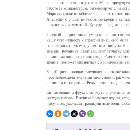
наше зрение и чистоту кожи. Манго предупред
работе за компьютером, регенерирует слизист
Морковь также позаботится о ваших глазах, во
Апельсин улучшит циркуляцию крови в капилля
возрастных изменений. Кукуруза надежно защи
Зеленый — цвет покоя, умиротворения, снижа
нашу устойчивость к агрессии внешнего мира, 
снизит риск глаукомы, уничтожит вирусы. Брок
анемии. Кочанный салат защитит сетчатку глаз
организма лишнюю жидкость, избавит от отеко
зрение, поможет справиться с хроническим за
Белый цвет в овощах, улучшает состояние кож
противовоспалительными свойствами, разжижа
организм от старения. Редька идеальна для ле
Синие овощи и фрукты снимут напряжение, отда
сосудов головы. Ежевика поможет людям, стр
инсультов, уменьшит радикулитные боли. Собь