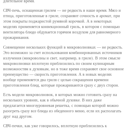
длительное время.
СВЧ-печь, оснащенная грилем — не редкость в наше время. Мясо и
птица, приготовленные в гриле, сохраняют сочность и аромат, при
этом покрыты поджаристой румяной корочкой. А в некоторых
моделях применяется конвекционный гриль, в котором с помощью
вентилятора блюдо обдувается горячим воздухом для равномерного
прожаривания.
Совмещение нескольких функций в микроволновках — не редкость.
Это возможно за счет использования комбинированных источников
излучения (микроволны и свет, например, в гриле). В этом смысле
микроволновки вплотную приблизились по своим кулинарным
возможностям к духовкам, но в тоже время сохраняют свое основное
преимущество — скорость приготовления. А в новых моделях
вообще применяется два гриля с целью сокращения времени
приготовления блюд, которые прожариваются сразу с двух сторон.
Есть модели микроволновок, в которых можно готовить сразу на
нескольких уровнях, как в обычной духовке. В них даже
предлагается многоуровневая решетка, с помощью которой можно
разогреть сразу все блюда из обеденного меню, если их располагать
друг над другом.
СВЧ-печки, как уже говорилось, вплотную приблизились к