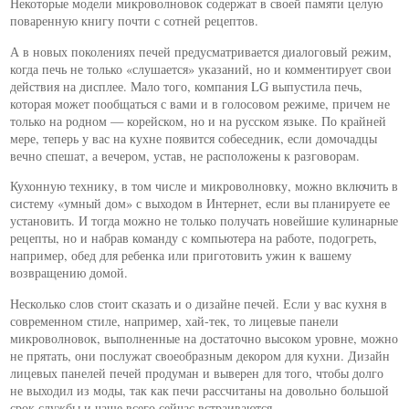
Некоторые модели микроволновок содержат в своей памяти целую
поваренную книгу почти с сотней рецептов.
А в новых поколениях печей предусматривается диалоговый режим,
когда печь не только «слушается» указаний, но и комментирует свои
действия на дисплее. Мало того, компания LG выпустила печь,
которая может пообщаться с вами и в голосовом режиме, причем не
только на родном — корейском, но и на русском языке. По крайней
мере, теперь у вас на кухне появится собеседник, если домочадцы
вечно спешат, а вечером, устав, не расположены к разговорам.
Кухонную технику, в том числе и микроволновку, можно включить в
систему «умный дом» с выходом в Интернет, если вы планируете ее
установить. И тогда можно не только получать новейшие кулинарные
рецепты, но и набрав команду с компьютера на работе, подогреть,
например, обед для ребенка или приготовить ужин к вашему
возвращению домой.
Несколько слов стоит сказать и о дизайне печей. Если у вас кухня в
современном стиле, например, хай-тек, то лицевые панели
микроволновок, выполненные на достаточно высоком уровне, можно
не прятать, они послужат своеобразным декором для кухни. Дизайн
лицевых панелей печей продуман и выверен для того, чтобы долго
не выходил из моды, так как печи рассчитаны на довольно большой
срок службы и чаще всего сейчас встраиваются.