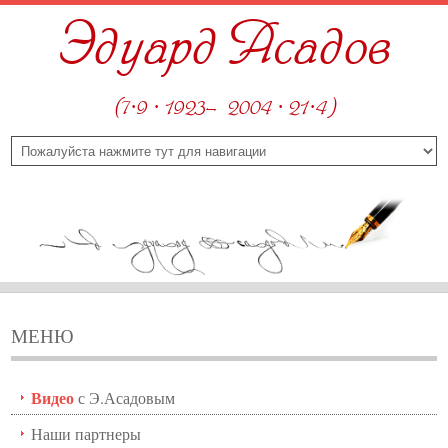
Эдуард Асадов
(7·9 · 1923—2004 · 21·4)
МЕНЮ
Видео
с Э.Асадовым
Наши партнеры