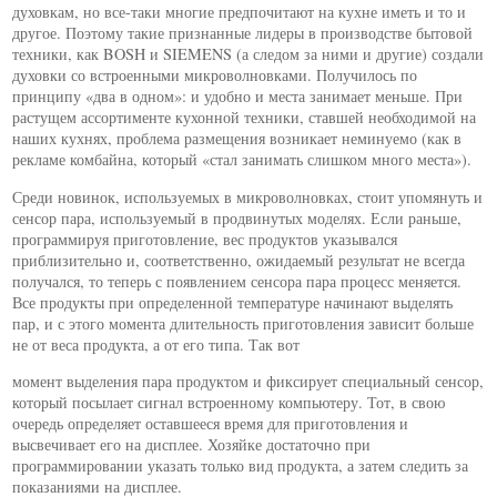
духовкам, но все-таки многие предпочитают на кухне иметь и то и
другое. Поэтому такие признанные лидеры в производстве бытовой
техники, как BOSH и SIEMENS (а следом за ними и другие) создали
духовки со встроенными микроволновками. Получилось по
принципу «два в одном»: и удобно и места занимает меньше. При
растущем ассортименте кухонной техники, ставшей необходимой на
наших кухнях, проблема размещения возникает неминуемо (как в
рекламе комбайна, который «стал занимать слишком много места»).
Среди новинок, используемых в микроволновках, стоит упомянуть и
сенсор пара, используемый в продвинутых моделях. Если раньше,
программируя приготовление, вес продуктов указывался
приблизительно и, соответственно, ожидаемый результат не всегда
получался, то теперь с появлением сенсора пара процесс меняется.
Все продукты при определенной температуре начинают выделять
пар, и с этого момента длительность приготовления зависит больше
не от веса продукта, а от его типа. Так вот
момент выделения пара продуктом и фиксирует специальный сенсор,
который посылает сигнал встроенному компьютеру. Тот, в свою
очередь определяет оставшееся время для приготовления и
высвечивает его на дисплее. Хозяйке достаточно при
программировании указать только вид продукта, а затем следить за
показаниями на дисплее.