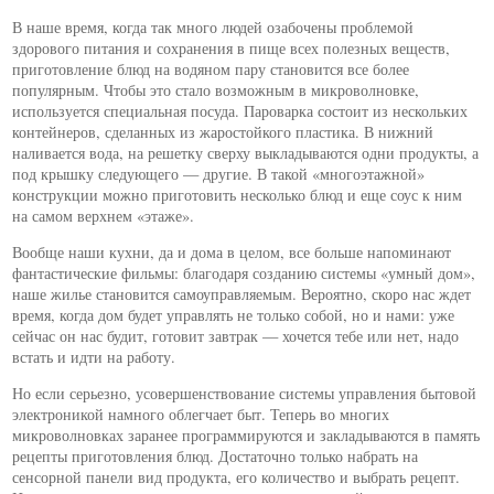
В наше время, когда так много людей озабочены проблемой
здорового питания и сохранения в пище всех полезных веществ,
приготовление блюд на водяном пару становится все более
популярным. Чтобы это стало возможным в микроволновке,
используется специальная посуда. Пароварка состоит из нескольких
контейнеров, сделанных из жаростойкого пластика. В нижний
наливается вода, на решетку сверху выкладываются одни продукты, а
под крышку следующего — другие. В такой «многоэтажной»
конструкции можно приготовить несколько блюд и еще соус к ним
на самом верхнем «этаже».
Вообще наши кухни, да и дома в целом, все больше напоминают
фантастические фильмы: благодаря созданию системы «умный дом»,
наше жилье становится самоуправляемым. Вероятно, скоро нас ждет
время, когда дом будет управлять не только собой, но и нами: уже
сейчас он нас будит, готовит завтрак — хочется тебе или нет, надо
встать и идти на работу.
Но если серьезно, усовершенствование системы управления бытовой
электроникой намного облегчает быт. Теперь во многих
микроволновках заранее программируются и закладываются в память
рецепты приготовления блюд. Достаточно только набрать на
сенсорной панели вид продукта, его количество и выбрать рецепт.