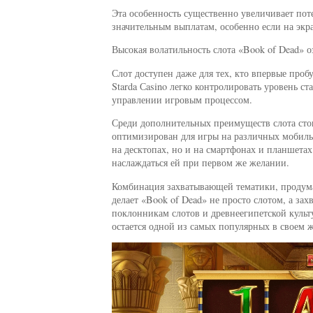
Эта особенность существенно увеличивает по
значительным выплатам, особенно если на экр
Высокая волатильность слота «Book of Dead» 
Слот доступен даже для тех, кто впервые проб
Starda Сasino легко контролировать уровень с
управлении игровым процессом.
Среди дополнительных преимуществ слота стои
оптимизирован для игры на различных мобильн
на десктопах, но и на смартфонах и планшета
наслаждаться ей при первом же желании.
Комбинация захватывающей тематики, продум
делает «Book of Dead» не просто слотом, а з
поклонникам слотов и древнеегипетской культ
остается одной из самых популярных в своем 