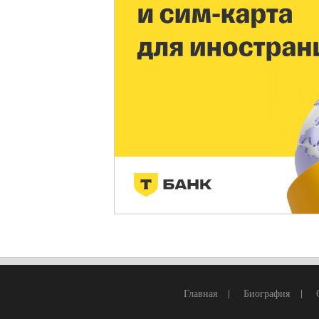
Главная
|
Биография
|