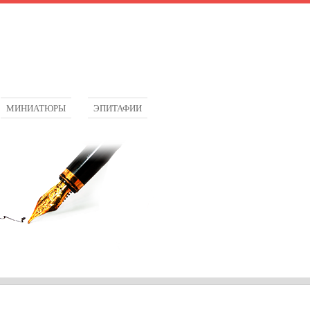
МИНИАТЮРЫ
ЭПИТАФИИ