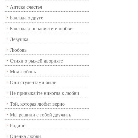
Аптека счастья
Баллада о друге
Баллада о ненависти и любви
Девушка
Любовь
Стихи о рыжей дворняге
Моя любовь
Они студентами были
Не привыкайте никогда к любви
Той, которая любит верно
Мы решили с тобой дружить
Родине
Оценка любви