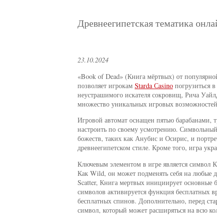
Древнеегипетская тематика онлай
23.10.2024
«Book of Dead» (Книга мёртвых) от популярн
позволяет игрокам
Starda Сasino
погрузиться в
неустрашимого искателя сокровищ, Рича Уайлда
множество уникальных игровых возможностей,
Игровой автомат оснащен пятью барабанами, т
настроить по своему усмотрению. Символьный 
божеств, таких как Анубис и Осирис, и портр
древнеегипетском стиле. Кроме того, игра ук
Ключевым элементом в игре является символ К
Как Wild, он может подменять себя на любые
Scatter, Книга мертвых инициирует основные 
символов активируется функция бесплатных вра
бесплатных спинов. Дополнительно, перед ста
символ, который может расширяться на всю ко