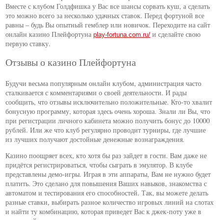
Вместе с клубом Голдфишка у Вас все шансы сорвать куш, а сделать
это можно всего за несколько удачных ставок. Перед фортуной все
равны – будь Вы опытный гемблер или новичок. Переходите на сайт
онлайн казино Плейфортуна
и сделайте свою
play-fortuna.com.ru/
первую ставку.
Отзывы о казино Плейфортуна
Будучи весьма популярным онлайн клубом, администрация часто
сталкивается с комментариями о своей деятельности. И рады
сообщить, что отзывы исключительно положительные. Кто-то хвалит
бонусную программу, которая здесь очень хороша. Знали ли Вы, что
при регистрации личного кабинета можно получить бонус до 10000
рублей. Или же что клуб регулярно проводит турниры, где лучшие
из лучших получают достойные денежные вознаграждения.
Казино поощряет всех, кто хотя бы раз зайдет в гости. Вам даже не
придётся регистрироваться, чтобы сыграть в эмулятор. В клубе
представлены демо-игры. Играя в эти аппараты, Вам не нужно будет
платить. Это сделано для повышения Ваших навыков, знакомства с
автоматом и тестирования его способностей. Так, вы можете делать
разные ставки, выбирать разное количество игровых линий на слотах
и найти ту комбинацию, которая приведет Вас к джек-поту уже в