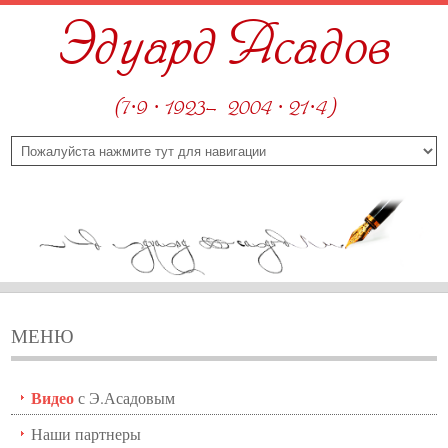
Эдуард Асадов
(7·9 · 1923—2004 · 21·4)
МЕНЮ
Видео
с Э.Асадовым
Наши партнеры