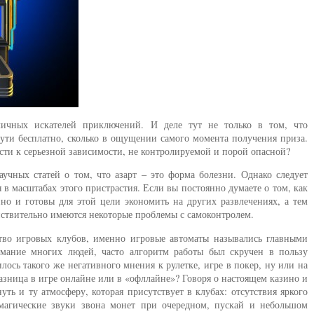
личных искателей приключений. И деле тут не только в том, что
сути бесплатно, сколько в ощущении самого момента получения приза.
ти к серьезной зависимости, не контролируемой и порой опасной?
учных статей о том, что азарт – это форма болезни. Однако следует
я в масштабах этого пристрастия. Если вы постоянно думаете о том, как
но и готовы для этой цели экономить на других развлечениях, а тем
ействительно имеются некоторые проблемы с самоконтролем.
тво игровых клубов, именно игровые автоматы назывались главными
мание многих людей, часто алгоритм работы был скручен в пользу
лось такого же негативного мнения к рулетке, игре в покер, ну или на
разница в игре онлайне или в «офллайне»? Говоря о настоящем казино и
уть и ту атмосферу, которая присутствует в клубах: отсутствия яркого
 магические звуки звона монет при очередном, пускай и небольшом