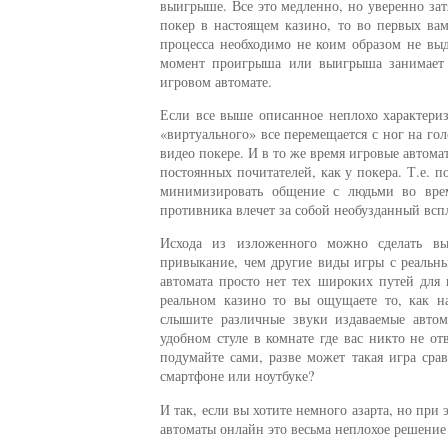
выигрыше. Все это медленно, но уверенно зат
покер в настоящем казино, то во первых вам
процесса необходимо не коим образом не выд
момент проигрыша или выигрыша занимает г
игровом автомате.
Если все выше описанное неплохо характери
«виртуального» все перемещается с ног на го
видео покере. И в то же время игровые автома
постоянных почитателей, как у покера. Т.е. 
минимизировать общение с людьми во врем
противника влечет за собой необузданный всп
Исхода из изложенного можно сделать вы
привыкание, чем другие виды игры с реальн
автомата просто нет тех широких путей для 
реальном казино то вы ощущаете то, как н
слышите различные звуки издаваемые автом
удобном стуле в комнате где вас никто не о
подумайте сами, разве может такая игра ср
смартфоне или ноутбуке?
И так, если вы хотите немного азарта, но при
автоматы онлайн это весьма неплохое решение