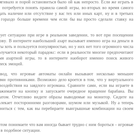
ягивало и порой остановиться было ой как непросто. Если же играть в
 потребуется понять правила самой игры, во-вторых во время самого
ать наличие или отсутствие у вас тех или иных карт, ну и в третьих
ораздо больше времени чем если бы вы просто сделали ставку на
зует ситуацию при игре в реальном заведении, то вот при посещении
лову. В интернете наибольший азарт вызывает именно игра на деньги в
ты хоть и пользуется популярностью, но у них нет того огромного числа
получается некоторый парадокс: если в реальности многие предпочитают
я азартной игры, то в интернете наоборот именно поиск живого
леск эмоций.
вод, что игровые автоматы онлайн вызывают несколько меньшее
ыми противниками. Возможно дело кроется в том, что у виртуального
воздействия на заядлого игромана. Сравните сами, если вы играете в
ажимаете на кнопку и запускаете очередное вращение барабана. Вы
атом. Отчетливо видите образы выводимые на монитор. Сидите на
твлекает посторонними разговорами, шумом или музыкой. Ну а теперь
авниться с тем, как вы перебираете выигрышные комбинации на своем
 этом понимаете что вам иногда бывает трудно с ним бороться – игровые
 в подобное ситуации.