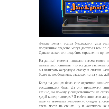
Легкие деньги всегда будоражили умы раз
полученные средства могут достаться вам по 
Однако может или подобное стремление привес
На данный момент написано весьма много на
изначально понимать, что все дело заключаетс
бы выиграть очередную ставку в онлайн кази
более на необходимых расходах, тогда у вас д
Когда на улицах было еще огромное количес
рассадниками беды. Да они привлекали вни
казино, но почему у общественности не сложи
худой конец к лотерее? И собственно если ли 
игре на автоматах непременно следует упомян
света, часов на стенах, ну и конечного же