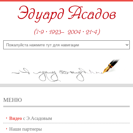
Эдуард Асадов
(7·9 · 1923—2004 · 21·4)
МЕНЮ
Видео
с Э.Асадовым
Наши партнеры