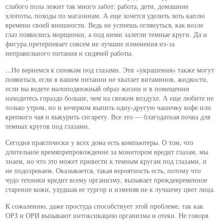
слабого пола лежит так много забот: работа, дети, домашние
хлопоты, походы по магазинам. А еще хочется уделить хоть каплю
времени своей внешности. Ведь не успеешь оглянуться, как возле
глаз появились морщинки, а под ними залегли темные круги. Да и
фигура претерпевает совсем не лучшие изменения из-за
неправильного питания и сидячей работы.
...Но вернемся к синякам под глазами. Эти «украшения» также могут
появиться, если в вашем питании не хватает витаминов, жидкости,
если вы ведете малоподвижный образ жизни и в помещении
находитесь гораздо больше, чем на свежем воздухе. А еще любите не
только утром, но и вечерком выпить одну-другую чашечку кофе или
крепкого чая и выкурить сигарету. Все это — благодатная почва для
темных кругов под глазами.
Сегодня практически у всех дома есть компьютеры. О том, что
длительное времяпрепровождение за монитором вредит глазам, мы
знаем, но что это может привести к темным кругам под глазами, и
не подозреваем. Оказывается, такая вероятность есть, потому что
чудо техники вредит всему организму, вызывает преждевременное
старение кожи, ухудшая ее тургор и изменяя не к лучшему цвет лица.
К сожалению, даже простуда способствует этой проблеме, так как
ОРЗ и ОРИ вызывают интоксикацию организма и отеки. Не говоря