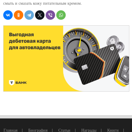
смыть и смазать кожу питательным кремом.
Главная
|
Биография
|
Статьи
|
Награды
|
Книги
|