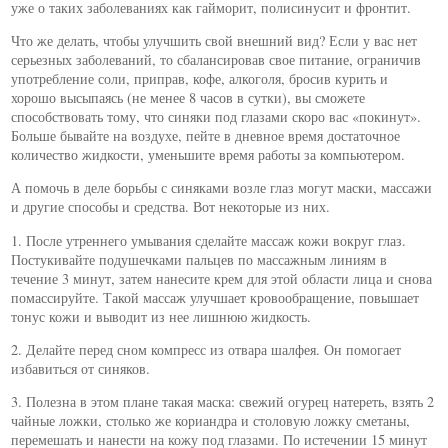
уже о таких заболеваниях как гайморит, полисинусит и фронтит.
Что же делать, чтобы улучшить свой внешний вид? Если у вас нет
серьезных заболеваний, то сбалансировав свое питание, ограничив
употребление соли, приправ, кофе, алкоголя, бросив курить и
хорошо высыпаясь (не менее 8 часов в сутки), вы сможете
способствовать тому, что синяки под глазами скоро вас «покинут».
Больше бывайте на воздухе, пейте в дневное время достаточное
количество жидкости, уменьшите время работы за компьютером.
А помочь в деле борьбы с синяками возле глаз могут маски, массажи
и другие способы и средства. Вот некоторые из них.
1. После утреннего умывания сделайте массаж кожи вокруг глаз.
Постукивайте подушечками пальцев по массажным линиям в
течение 3 минут, затем нанесите крем для этой области лица и снова
помассируйте. Такой массаж улучшает кровообращение, повышает
тонус кожи и выводит из нее лишнюю жидкость.
2. Делайте перед сном компресс из отвара шалфея. Он помогает
избавиться от синяков.
3. Полезна в этом плане такая маска: свежий огурец натереть, взять 2
чайные ложки, столько же кориандра и столовую ложку сметаны,
перемешать и нанести на кожу под глазами. По истечении 15 минут