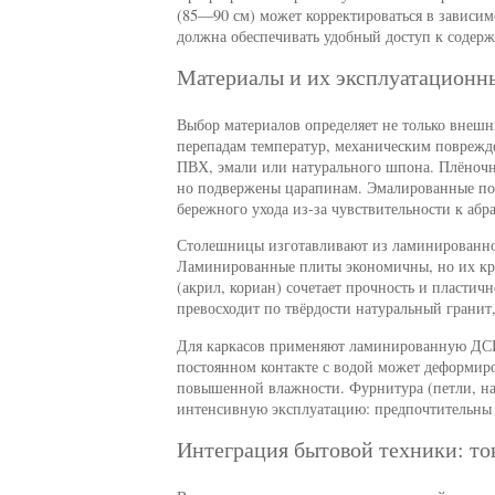
(85—90 см) может корректироваться в зависим
должна обеспечивать удобный доступ к содер
Материалы и их эксплуатационн
Выбор материалов определяет не только внешн
перепадам температур, механическим поврежд
ПВХ, эмали или натурального шпона. Плёночн
но подвержены царапинам. Эмалированные пов
бережного ухода из-за чувствительности к абр
Столешницы изготавливают из ламинированной
Ламинированные плиты экономичны, но их кро
(акрил, кориан) сочетает прочность и пластич
превосходит по твёрдости натуральный гранит,
Для каркасов применяют ламинированную ДСП
постоянном контакте с водой может деформиро
повышенной влажности. Фурнитура (петли, н
интенсивную эксплуатацию: предпочтительны 
Интеграция бытовой техники: т