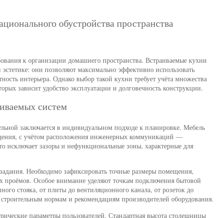
рационального обустройства пространства
ования к организации домашнего пространства. Встраиваемые кухни
и эстетике: они позволяют максимально эффективно использовать
ность интерьера. Однако выбор такой кухни требует учёта множества
торых зависит удобство эксплуатации и долговечность конструкции.
иваемых систем
льной заключается в индивидуальном подходе к планировке. Мебель
ещения, с учётом расположения инженерных коммуникаций —
то исключает зазоры и нефункциональные зоны, характерные для
задания. Необходимо зафиксировать точные размеры помещения,
ых проёмов. Особое внимание уделяют точкам подключения бытовой
ного стояка, от плиты до вентиляционного канала, от розеток до
ь строительным нормам и рекомендациям производителей оборудования.
трические параметры пользователей. Стандартная высота столешницы