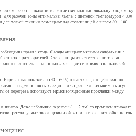
ной свет обеспечивают потолочные светильники, локальную подсветку
 Для рабочей зоны оптимальны лампы с цветовой температурой 4 000
ки для мелкой техники размещают над столешницей с шагом 80—100
вания
т соблюдения правил ухода. Фасады очищают мягкими салфетками с
бразивов и растворителей. Столешницы из искусственного камня
ля защиты от пятен. Петли и направляющие смазывают силиконовой
и. Нормальные показатели (40—60%) предотвращают деформацию
 следят за герметичностью соединений: протечки под мойкой могут
ты от перегрева используют термоизоляционные прокладки между
 и ящиков. Даже небольшие перекосы (1—2 мм) со временем приводят
няют регулируемые опоры цокольной части, а также настройки петель
омещения