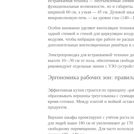
Встраиваемая техника — неотъемлемый элемен
функциональные возможности, но и габариты.
шириной 60 см, а узкая — 45 см. Духовой шка
микроволновую печь — на уровне глаз (140—1
Особое внимание уделяют вентиляции техники
задней стенкой и стеной для циркуляции возд
модулям, чтобы вибрация при работе не расша
дополнительных вентиляционных решётках в ц
Электропроводка для встраиваемой техники до
высоте 10—30 см от пола, обеспечивая свобод
рекомендуют отдельные линии с УЗО (устройс
Эргономика рабочих зон: правил
Эффективная кухня строится по принципу «ра
образовывать вершины треугольника с сумма
время готовки. Между плитой и мойкой оставл
продуктов.
Верхние шкафы проектируют с учётом роста по
для людей выше 180 см её увеличивают до 170
свободному перемещению. Для часто использу