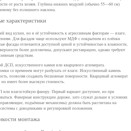
ости от роста хозяев. Глубина нижних модулей (обычно 55—60 см)
жимому без излишнего наклона.
ые характеристики
ий вид кухни, но и её устойчивость к агрессивным факторам — влаге,
ениям. Для фасадов чаще используют МДФ с покрытием из плёнки
ые фасады отличаются доступной ценой и устойчивостью к влажности,
ерхности более долговечны, допускают реставрацию, однако требуют
азивным средствам.
 ДСП, искусственного камня или кварцевого агломерата.
мки со временем могут разбухать от влаги. Искусственный камень
ность, позволяя создавать бесшовные поверхности. Кварцевый агломерат
 но имеет более высокую стоимость.
 или влагостойкую фанеру. Первый вариант доступнее, но при
ваться. Фанерные конструкции дороже, зато служат дольше в условиях
аправляющие, подъёмные механизмы) должна быть рассчитана на
системы с доводчиками и регулировкой положения.
онкости монтажа