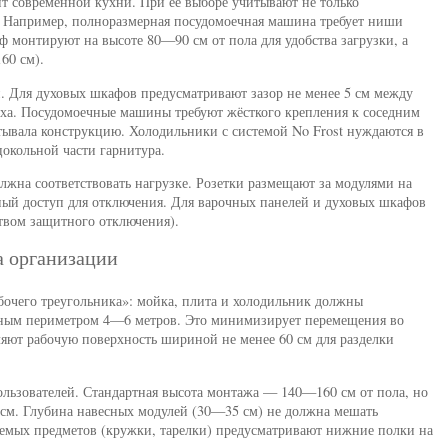
т современной кухни. При её выборе учитывают не только
 Например, полноразмерная посудомоечная машина требует ниши
ф монтируют на высоте 80—90 см от пола для удобства загрузки, а
60 см).
. Для духовых шкафов предусматривают зазор не менее 5 см между
уха. Посудомоечные машины требуют жёсткого крепления к соседним
тывала конструкцию. Холодильники с системой No Frost нуждаются в
окольной части гарнитура.
лжна соответствовать нагрузке. Розетки размещают за модулями на
ный доступ для отключения. Для варочных панелей и духовых шкафов
твом защитного отключения).
а организации
бочего треугольника»: мойка, плита и холодильник должны
рным периметром 4—6 метров. Это минимизирует перемещения во
яют рабочую поверхность шириной не менее 60 см для разделки
льзователей. Стандартная высота монтажа — 140—160 см от пола, но
 см. Глубина навесных модулей (30—35 см) не должна мешать
емых предметов (кружки, тарелки) предусматривают нижние полки на