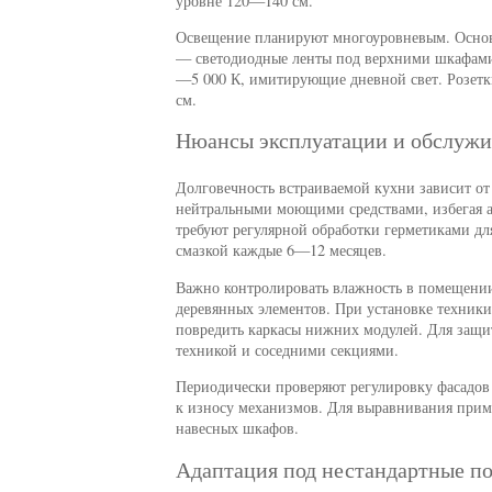
уровне 120—140 см.
Освещение планируют многоуровневым. Основ
— светодиодные ленты под верхними шкафами.
—5 000 К, имитирующие дневной свет. Розет
см.
Нюансы эксплуатации и обслужи
Долговечность встраиваемой кухни зависит о
нейтральными моющими средствами, избегая а
требуют регулярной обработки герметиками д
смазкой каждые 6—12 месяцев.
Важно контролировать влажность в помещени
деревянных элементов. При установке техники
повредить каркасы нижних модулей. Для защи
техникой и соседними секциями.
Периодически проверяют регулировку фасадов
к износу механизмов. Для выравнивания приме
навесных шкафов.
Адаптация под нестандартные п