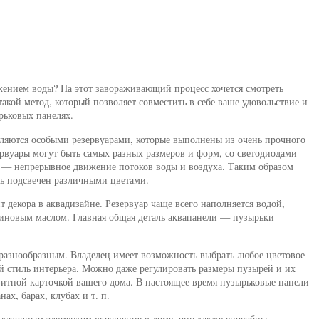
жением воды? На этот завораживающий процесс хочется смотреть
акой метод, который позволяет совместить в себе ваше удовольствие и
рьковых панелях.
вляются особыми резервуарами, которые выполнены из очень прочного
ервуары могут быть самых разных размеров и форм, со светодиодами
 — непрерывное движение потоков воды и воздуха. Таким образом
ть подсвечен различными цветами.
т декора в аквадизайне. Резервуар чаще всего наполняется водой,
линовым маслом. Главная общая деталь аквапанели — пузырьки
разнообразным. Владелец имеет возможность выбрать любое цветовое
 стиль интерьера. Можно даже регулировать размеры пузырей и их
изитной карточкой вашего дома. В настоящее время пузырьковые панели
нах, барах, клубах и т. п.
сказочным элементом украшения в доме, они также способны