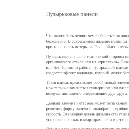
Пузырьковые панели
Что может быть лучше, чем любоваться за дви
бесконечно. В современном дизайне появился т
оригинальность интерьера. Речь пойдет о пузы
Пузырьковые панели с технической стороны я
органического стекла или из «триплекса». Рез
или без. Принцип работы пузырьковой панели
создается эффект водопада, который может бы
Такая панель представляет собой новый элемен
может также заменяться глицерином или вазе
воздуха, динамично опережающие друг друга.
Данный элемент интерьера может быть самым 
решение, форму панели и подобрать под общий
скорость. Эта модная деталь дизайна станет в
устанавливают как в квартирах, так и в рестора
Помимо того, что пузырьковые панели станут 