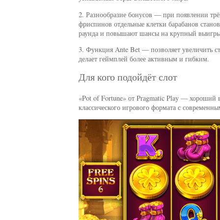
2. Разнообразие бонусов — при появлении трё
фриспинов отдельные клетки барабанов станов
раунда и повышают шансы на крупный выигр
3. Функция Ante Bet — позволяет увеличить с
делает геймплей более активным и гибким.
Для кого подойдёт слот
«Pot of Fortune» от Pragmatic Play — хороший
классического игрового формата с современн