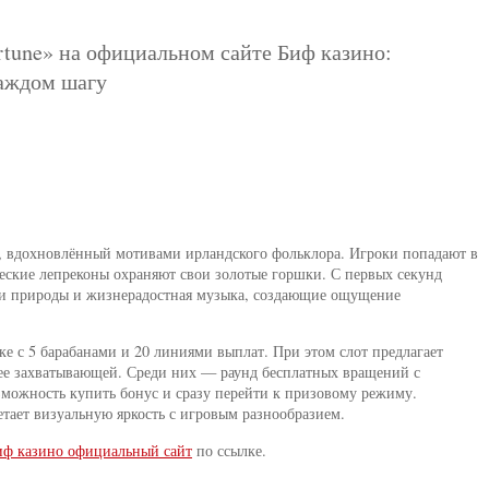
rtune» на официальном сайте Биф казино:
каждом шагу
ay, вдохновлённый мотивами ирландского фольклора. Игроки попадают в
еские лепреконы охраняют свои золотые горшки. С первых секунд
ки природы и жизнерадостная музыка, создающие ощущение
ке с 5 барабанами и 20 линиями выплат. При этом слот предлагает
ее захватывающей. Среди них — раунд бесплатных вращений с
можность купить бонус и сразу перейти к призовому режиму.
четает визуальную яркость с игровым разнообразием.
иф казино официальный сайт
по ссылке.