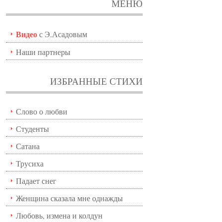
МЕНЮ
Видео
с Э.Асадовым
Наши партнеры
ИЗБРАННЫЕ СТИХИ
Слово о любви
Студенты
Сатана
Трусиха
Падает снег
Женщина сказала мне однажды
Любовь, измена и колдун