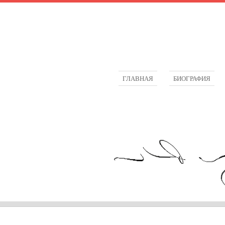
ГЛАВНАЯ
БИОГРАФИЯ