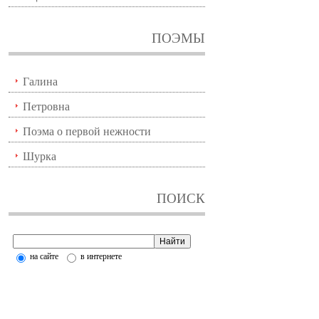
ПОЭМЫ
Галина
Петровна
Поэма о первой нежности
Шурка
ПОИСК
на сайте
в интернете