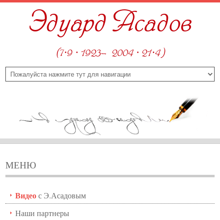
Эдуард Асадов
(7·9 · 1923—2004 · 21·4)
МЕНЮ
Видео
с Э.Асадовым
Наши партнеры