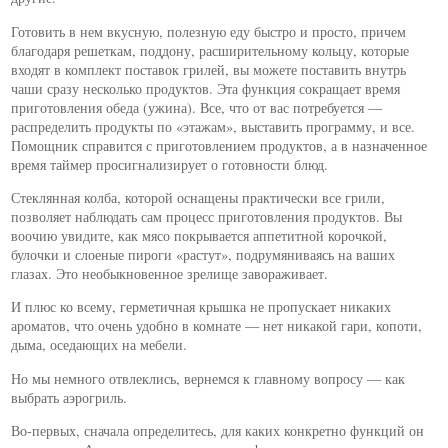
Готовить в нем вкусную, полезную еду быстро и просто, причем
благодаря решеткам, поддону, расширительному кольцу, которые
входят в комплект поставок грилей, вы можете поставить внутрь
чаши сразу несколько продуктов. Эта функция сокращает время
приготовления обеда (ужина). Все, что от вас потребуется —
распределить продукты по «этажам», выставить программу, и все.
Помощник справится с приготовлением продуктов, а в назначенное
время таймер просигнализирует о готовности блюд.
Стеклянная колба, которой оснащены практически все грили,
позволяет наблюдать сам процесс приготовления продуктов. Вы
воочию увидите, как мясо покрывается аппетитной корочкой,
булочки и слоеные пироги «растут», подрумяниваясь на ваших
глазах. Это необыкновенное зрелище завораживает.
И плюс ко всему, герметичная крышка не пропускает никаких
ароматов, что очень удобно в комнате — нет никакой гари, копоти,
дыма, оседающих на мебели.
Но мы немного отвлеклись, вернемся к главному вопросу — как
выбрать аэрогриль.
Во-первых, сначала определитесь, для каких конкретно функций он