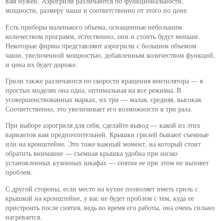
вам нужен. Аэрогрили различаются по функциональности,
мощности, размеру чаши и соответственно от этого по цене.
Есть приборы маленького объема, оснащенные небольшим
количеством программ, естественно, они и стоить будут меньше.
Некоторые фирмы представляют аэрогрили с большим объемом
чаши, увеличенной мощностью, добавленным количеством функций,
и цена их будет дороже.
Грили также различаются по скорости вращения вентилятора — в
простых моделях она одна, оптимальная на все режимы. В
усовершенствованных марках, их три — малая, средняя, высокая.
Соответственно, это увеличивает его возможности в три раза.
При выборе аэрогриля для себя, сделайте вывод — какой из этих
вариантов вам предпочтительней. Крышки грилей бывают съемные
или на кронштейне. Это тоже важный момент, на который стоит
обратить внимание — съемная крышка удобна при низко
установленных кухонных шкафах — снятие ее при этом не вызовет
проблем.
С другой стороны, если место на кухне позволяет иметь гриль с
крышкой на кронштейне, у вас не будет проблем с тем, куда ее
пристроить после снятия, ведь во время его работы, она очень сильно
нагревается.