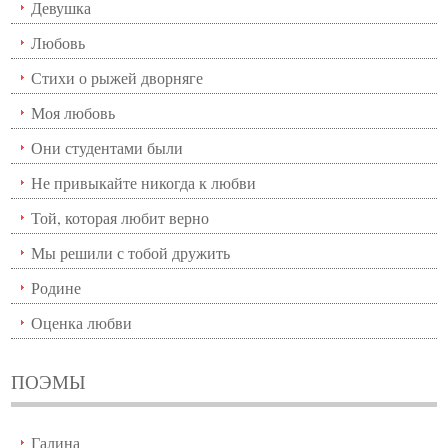
Девушка
Любовь
Стихи о рыжей дворняге
Моя любовь
Они студентами были
Не привыкайте никогда к любви
Той, которая любит верно
Мы решили с тобой дружить
Родине
Оценка любви
ПОЭМЫ
Галина