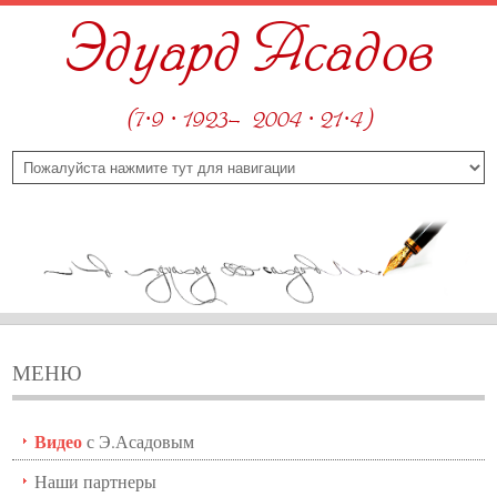
Эдуард Асадов
(7·9 · 1923—2004 · 21·4)
МЕНЮ
Видео
с Э.Асадовым
Наши партнеры