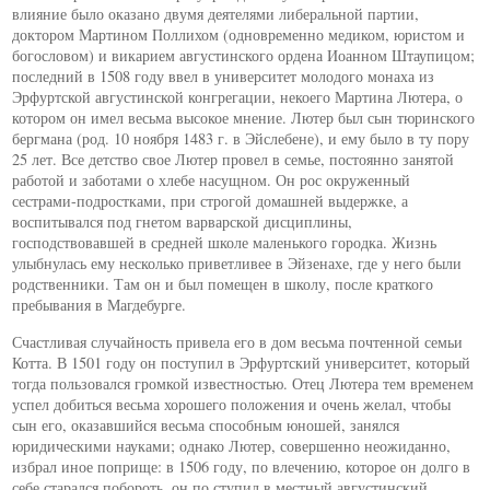
влияние было оказано двумя деятелями либеральной партии,
доктором Мартином Поллихом (одновременно медиком, юристом и
богословом) и викарием августинского ордена Иоанном Штаупицом;
последний в 1508 году ввел в университет молодого монаха из
Эрфуртской августинской конгрегации, некоего Мартина Лютера, о
котором он имел весьма высокое мнение. Лютер был сын тюринского
бергмана (род. 10 ноября 1483 г. в Эйслебене), и ему было в ту пору
25 лет. Все детство свое Лютер провел в семье, постоянно занятой
работой и заботами о хлебе насущном. Он рос окруженный
сестрами-подростками, при строгой домашней выдержке, а
воспитывался под гнетом варварской дисциплины,
господствовавшей в средней школе маленького городка. Жизнь
улыбнулась ему несколько приветливее в Эйзенахе, где у него были
родственники. Там он и был помещен в школу, после краткого
пребывания в Магдебурге.
Счастливая случайность привела его в дом весьма почтенной семьи
Котта. В 1501 году он поступил в Эрфуртский университет, который
тогда пользовался громкой известностью. Отец Лютера тем временем
успел добиться весьма хорошего положения и очень желал, чтобы
сын его, оказавшийся весьма способным юношей, занялся
юридическими науками; однако Лютер, совершенно неожиданно,
избрал иное поприще: в 1506 году, по влечению, которое он долго в
себе старался побороть, он по ступил в местный августинский