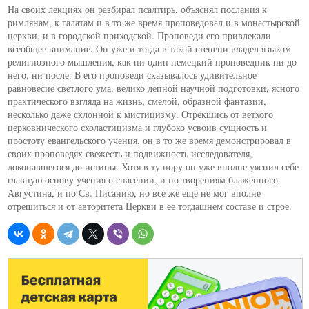
На своих лекциях он разбирал псалтирь, объяснял послания к
римлянам, к галатам и в то же время проповедовал и в монастырской
церкви, и в городской приходской. Проповеди его привлекали
всеобщее внимание. Он уже и тогда в такой степени владел языком
религиозного мышления, как ни один немецкий проповедник ни до
него, ни после. В его проповеди сказывалось удивительное
равновесие светлого ума, велико лепной научной подготовки, ясного
практического взгляда на жизнь, смелой, образной фантазии,
несколько даже склонной к мистицизму. Отрекшись от ветхого
церковнического схоластицизма и глубоко усвоив сущность и
простоту евангельского учения, он в то же время демонстрировал в
своих проповедях свежесть и подвижность исследователя,
докопавшегося до истины. Хотя в ту пору он уже вполне уяснил себе
главную основу учения о спасении, и по творениям блаженного
Августина, и по Св. Писанию, но все же еще не мог вполне
отрешиться и от авторитета Церкви в ее тогдашнем составе и строе.