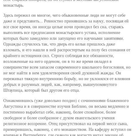
монастырь.
Здесь пережил он многое, чего обыкновенные люди не могут себе
даже и представить... Ревностно принявшись за науку, посвящая ей
все свое время, он иногда целые ночи проводил без сна, стараясь
выполнять все предписания монастырского устава, исполнение
которых было замедлено или запущено его научными занятиями.
Однажды случилось так, что дверь его кельи пришлось даже
взломать, и его нашли в ней распростертым на полу без сознания от
крайнего истощения сил. Строго соблюдая все обязанности,
возложенные на него орденом, он в то же время овладел в
совершенстве всем запасом современного школьного богословия, но
не мог найти в нем удовлетворения своей духовной жажды. Он
переживал тяжкую внутреннюю борьбу, но не уклонялся от влияния
добрых и разумных людей, как, например, вышеупомянутого
Штаупица, который был другом его отца.
Ознакомившись (уже довольно поздно) с сочинениями блаженного
Августина и в совершенстве изучив Библию, он весьма медленно и
постепенно выработал себе, наконец, более спокойное, более
свободное и более сообразное с духом евангельского учения
религиозное воззрение. Отец присутствовал на первой мессе сына,
примирившись, наконец, с его монашеством. На кафедру вступил он
впервые в Виттенберге, где сначала как магистр читал лекции об