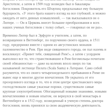
Аристотеле, а затем в 1509 году возведен был в бакалавры
богословия. Покровитель его Штаупиц предсказывал ему большую
будущность. «У этого брата нашего взгляд на все глубокий, и можно
ожидать от него дивных измышлений, — так высказывался он о
Лютере. — Он в Церковь внесет большие преобразования и всех
наших ученых богословов с толку собьет, — говаривал он не раз».
Временно Лютер был в Эрфурте и учителем, а затем, по
возвращении в Виттенберг, по поручению своего ордена, в 1511
году, предпринял вместе с одним из августинских монахов
паломничество в Рим. При виде священного города, он пал наземь и
воскликнул: «Привет тебе, священный Рим!», а затем с усердием
выполнил все то, что странствовавшие в Рим богомольцы почитали
своей обязанностью — даже на коленях вполз вверх по так
называемой лестнице Пилата (Scala Santa) в Латеране. Само собой
разумеется, что из своего четырехнедельного пребывания в Риме он
вынес еще и многие другие впечатления. Не укрылось от его
прозорливого взгляда и то, что в этом центре христианского мира
господствовали самые ужасные пороки, существовали самые
крупные злоупотребления. Обогащенный новыми знаниями, новыми
впечатлениями и новым опытом, он вернулся в свой монастырь в
Виттенберге и в 1512 году, возведенный в ученую степень доктора
богословия, вновь принялся за свою академическую деятельность.