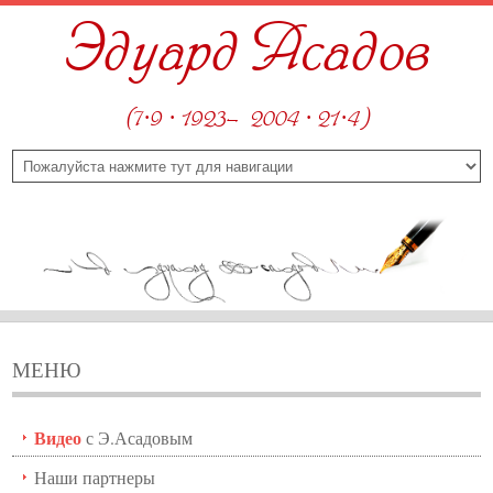
Эдуард Асадов
(7·9 · 1923—2004 · 21·4)
МЕНЮ
Видео
с Э.Асадовым
Наши партнеры