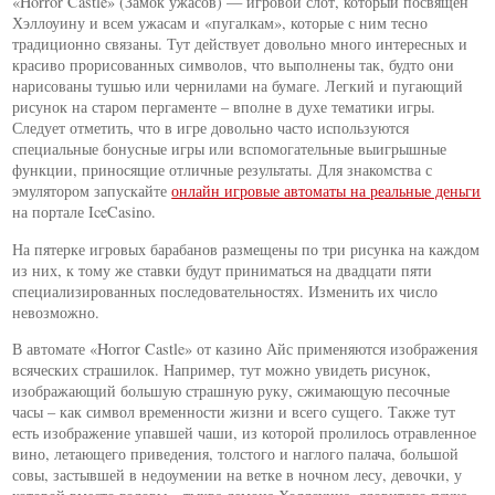
«Horror Castle» (Замок ужасов) — игровой слот, который посвящен
Хэллоуину и всем ужасам и «пугалкам», которые с ним тесно
традиционно связаны. Тут действует довольно много интересных и
красиво прорисованных символов, что выполнены так, будто они
нарисованы тушью или чернилами на бумаге. Легкий и пугающий
рисунок на старом пергаменте – вполне в духе тематики игры.
Следует отметить, что в игре довольно часто используются
специальные бонусные игры или вспомогательные выигрышные
функции, приносящие отличные результаты. Для знакомства с
эмулятором запускайте
онлайн игровые автоматы на реальные деньги
на портале IceCasino.
На пятерке игровых барабанов размещены по три рисунка на каждом
из них, к тому же ставки будут приниматься на двадцати пяти
специализированных последовательностях. Изменить их число
невозможно.
В автомате «Horror Castle» от казино Айс применяются изображения
всяческих страшилок. Например, тут можно увидеть рисунок,
изображающий большую страшную руку, сжимающую песочные
часы – как символ временности жизни и всего сущего. Также тут
есть изображение упавшей чаши, из которой пролилось отравленное
вино, летающего приведения, толстого и наглого палача, большой
совы, застывшей в недоумении на ветке в ночном лесу, девочки, у