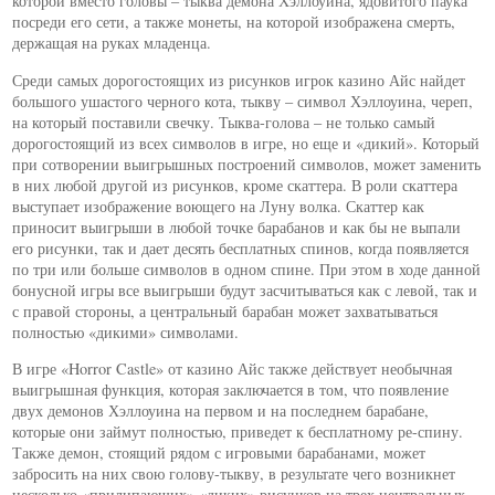
которой вместо головы – тыква демона Хэллоуина, ядовитого паука
посреди его сети, а также монеты, на которой изображена смерть,
держащая на руках младенца.
Среди самых дорогостоящих из рисунков игрок казино Айс найдет
большого ушастого черного кота, тыкву – символ Хэллоуина, череп,
на который поставили свечку. Тыква-голова – не только самый
дорогостоящий из всех символов в игре, но еще и «дикий». Который
при сотворении выигрышных построений символов, может заменить
в них любой другой из рисунков, кроме скаттера. В роли скаттера
выступает изображение воющего на Луну волка. Скаттер как
приносит выигрыши в любой точке барабанов и как бы не выпали
его рисунки, так и дает десять бесплатных спинов, когда появляется
по три или больше символов в одном спине. При этом в ходе данной
бонусной игры все выигрыши будут засчитываться как с левой, так и
с правой стороны, а центральный барабан может захватываться
полностью «дикими» символами.
В игре «Horror Castle» от казино Айс также действует необычная
выигрышная функция, которая заключается в том, что появление
двух демонов Хэллоуина на первом и на последнем барабане,
которые они займут полностью, приведет к бесплатному ре-спину.
Также демон, стоящий рядом с игровыми барабанами, может
забросить на них свою голову-тыкву, в результате чего возникнет
несколько «прилипающих» «диких» рисунков на трех центральных