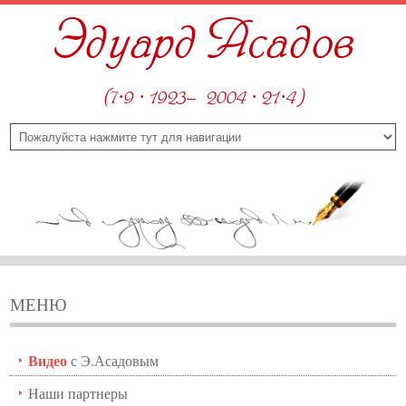
Эдуард Асадов
(7·9 · 1923—2004 · 21·4)
МЕНЮ
Видео
с Э.Асадовым
Наши партнеры