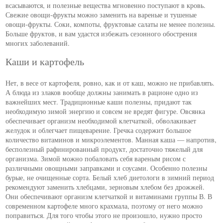
всасываются, и полезные вещества мгновенно поступают в кровь.
Свежие овощи-фрукты можно заменить на вареные и тушеные
овощи-фрукты. Соки, компоты, фруктовые салаты не менее полезны.
Больше фруктов, и вам удастся избежать сезонного обострения
многих заболеваний.
Каши и картофель
Нет, в весе от картофеля, ровно, как и от каш, можно не прибавлять.
А блюда из злаков вообще должны занимать в рационе одно из
важнейших мест. Традиционные каши полезны, придают так
необходимую зимой энергию и совсем не вредят фигуре. Овсянка
обеспечивает организм необходимой клетчаткой, обволакивает
желудок и облегчает пищеварение. Гречка содержит большое
количество витаминов и микроэлементов. Манная каша — напротив,
бесполезный рафинированный продукт, достаточно тяжелый для
организма. Зимой можно побаловать себя вареным рисом с
различными овощными заправками и соусами. Особенно полезны
бурые, не очищенные сорта. Белый хлеб диетологи в зимний период
рекомендуют заменить хлебцами, зерновым хлебом без дрожжей.
Они обеспечивают организм клетчаткой и витаминами группы В. В
современном картофеле много крахмала, поэтому от него можно
поправиться. Для того чтобы этого не произошло, нужно просто