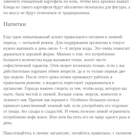
замочить очищенный картофель на ночь, чтобы весь крахмал вышел.
Блюда из такого картофеля будут абсолютно безопасны для фигуры, а
по вкусу не будут отличаться от традиционных.
Напитки
Еще один немаловажный аспект правильного питания в зимний
период — питьевой режим. Для поддержания организма в тонусе
нужно выпивать в день около 3—4 литров воды. Это очень помогает
держаться в хорошей форме. Мнение о том, что потребление
большого количества воды вызывает отеки, носит чисто
софистический характер. Отек может возникать только, если у вас
действительно нарушен обмен веществ, да и то только первые две-
три недели. После этого срока почки привыкнут работать в
правильном режиме, а жидкость перестанет задерживаться в
организме. Гораздо важнее следить за тем, чтобы вода, которую вы
пьете, была чистой и свежей. Больше соков, морсов, компотов и
зеленого чая. Причем чая хорошего. Особенно большую пользу
принесет качественный зеленый чай, если употреблять его отдельно
от пищи, без сахара и сладостей. И очень полезно зимой ограничить
потребление кофе вовсе. Или хотя бы пить его не чаще одного раза в
день.
Прислушайтесь к своему организму, питайтесь правильно, с уклоном