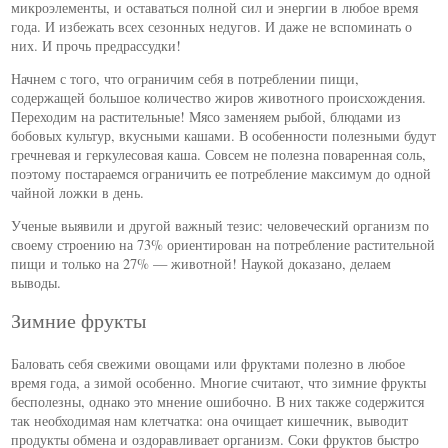
микроэлементы, и оставаться полной сил и энергии в любое время
года. И избежать всех сезонных недугов. И даже не вспоминать о
них. И прочь предрассудки!
Начнем с того, что ограничим себя в потреблении пищи,
содержащей большое количество жиров животного происхождения.
Переходим на растительные! Мясо заменяем рыбой, блюдами из
бобовых культур, вкусными кашами. В особенности полезными будут
гречневая и геркулесовая каша. Совсем не полезна поваренная соль,
поэтому постараемся ограничить ее потребление максимум до одной
чайной ложки в день.
Ученые выявили и другой важный тезис: человеческий организм по
своему строению на 73% ориентирован на потребление растительной
пищи и только на 27% — животной! Наукой доказано, делаем
выводы.
Зимние фрукты
Баловать себя свежими овощами или фруктами полезно в любое
время года, а зимой особенно. Многие считают, что зимние фрукты
бесполезны, однако это мнение ошибочно. В них также содержится
так необходимая нам клетчатка: она очищает кишечник, выводит
продукты обмена и оздоравливает организм. Соки фруктов быстро