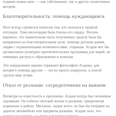
издание новых книг — как собственных, так и других талантливых
авторов.
Благотворительность: помощь нуждающимся
Поэт всегда стремился помогать тем, кто оказался в трудной
ситуации. Тема милосердия была близка его сердцу. Вполне
вероятно, что значительная часть полученных средств была бы
направлена на благотворительные цели: помощь детским домам,
людям с ограниченными возможностями, старикам. Асадов мог бы
организовать культурно-просветительские программы для людей, не
имеющих доступа к образованию и культуре.
Эти направления хорошо отражают философию Асадова, для
которого помощь другим — это не просто альтруизм, а способ
сделать мир лучше.
Отказ от роскоши: сосредоточение на важном
Несмотря на известность и признание, Асадов всегда был человеком
скромным. Он избегал светской жизни и роскоши, предпочитая
уединение и работу. Миллион, скорее всего, не был бы потрачен на
дорогие автомобили или предметы роскоши. Асадов знал, что
счастье не в вещах, а в душе и высоких идеалах.