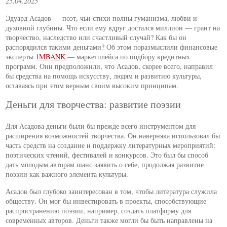
25.04.2025
Эдуард Асадов — поэт, чьи стихи полны гуманизма, любви и
духовной глубины. Что если ему вдруг достался миллион — грант на
творчество, наследство или счастливый случай? Как бы он
распорядился такими деньгами? Об этом поразмыслили финансовые
эксперты
1MBANK
— маркетплейса по подбору кредитных
программ. Они предположили, что Асадов, скорее всего, направил
бы средства на помощь искусству, людям и развитию культуры,
оставаясь при этом верным своим высоким принципам.
Деньги для творчества: развитие поэзии
Для Асадова деньги были бы прежде всего инструментом для
расширения возможностей творчества. Он наверняка использовал бы
часть средств на создание и поддержку литературных мероприятий:
поэтических чтений, фестивалей и конкурсов. Это был бы способ
дать молодым авторам шанс заявить о себе, продолжая развитие
поэзии как важного элемента культуры.
Асадов был глубоко заинтересован в том, чтобы литература служила
обществу. Он мог бы инвестировать в проекты, способствующие
распространению поэзии, например, создать платформу для
современных авторов. Деньги также могли бы быть направлены на