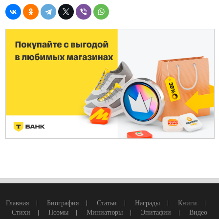
Главная
|
Биография
|
Статьи
|
Награды
|
Книги
|
Стихи
|
Поэмы
|
Миниатюры
|
Эпитафии
|
Видео