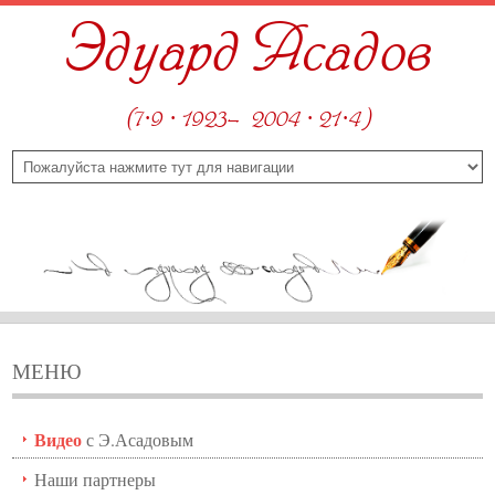
Эдуард Асадов
(7·9 · 1923—2004 · 21·4)
МЕНЮ
Видео
с Э.Асадовым
Наши партнеры