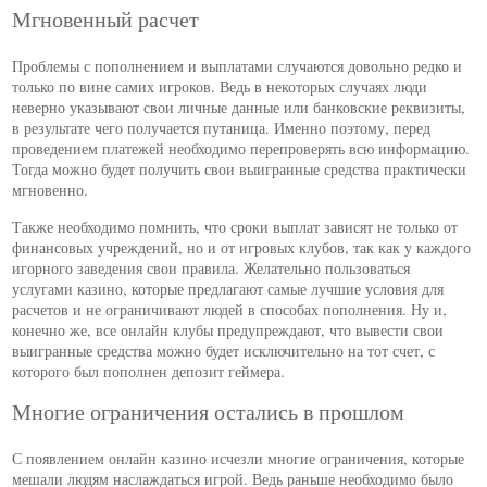
Мгновенный расчет
Проблемы с пополнением и выплатами случаются довольно редко и
только по вине самих игроков. Ведь в некоторых случаях люди
неверно указывают свои личные данные или банковские реквизиты,
в результате чего получается путаница. Именно поэтому, перед
проведением платежей необходимо перепроверять всю информацию.
Тогда можно будет получить свои выигранные средства практически
мгновенно.
Также необходимо помнить, что сроки выплат зависят не только от
финансовых учреждений, но и от игровых клубов, так как у каждого
игорного заведения свои правила. Желательно пользоваться
услугами казино, которые предлагают самые лучшие условия для
расчетов и не ограничивают людей в способах пополнения. Ну и,
конечно же, все онлайн клубы предупреждают, что вывести свои
выигранные средства можно будет исключительно на тот счет, с
которого был пополнен депозит геймера.
Многие ограничения остались в прошлом
С появлением онлайн казино исчезли многие ограничения, которые
мешали людям наслаждаться игрой. Ведь раньше необходимо было