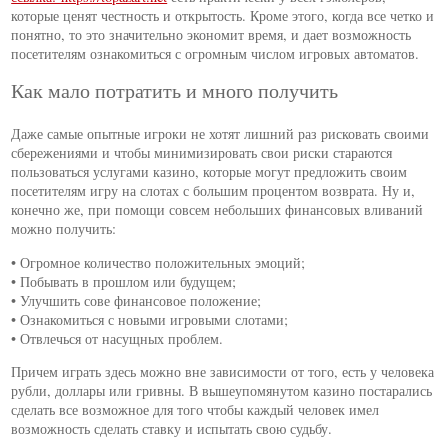
которые ценят честность и открытость. Кроме этого, когда все четко и
понятно, то это значительно экономит время, и дает возможность
посетителям ознакомиться с огромным числом игровых автоматов.
Как мало потратить и много получить
Даже самые опытные игроки не хотят лишний раз рисковать своими
сбережениями и чтобы минимизировать свои риски стараются
пользоваться услугами казино, которые могут предложить своим
посетителям игру на слотах с большим процентом возврата. Ну и,
конечно же, при помощи совсем небольших финансовых вливаний
можно получить:
• Огромное количество положительных эмоций;
• Побывать в прошлом или будущем;
• Улучшить сове финансовое положение;
• Ознакомиться с новыми игровыми слотами;
• Отвлечься от насущных проблем.
Причем играть здесь можно вне зависимости от того, есть у человека
рубли, доллары или гривны. В вышеупомянутом казино постарались
сделать все возможное для того чтобы каждый человек имел
возможность сделать ставку и испытать свою судьбу.