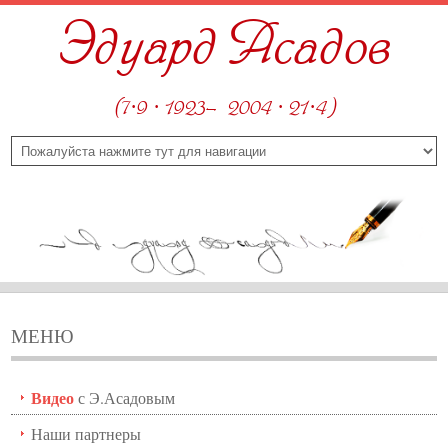
Эдуард Асадов
(7·9 · 1923—2004 · 21·4)
МЕНЮ
Видео
с Э.Асадовым
Наши партнеры