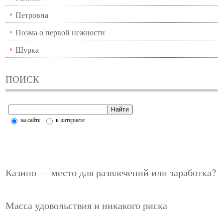
Петровна
Поэма о первой нежности
Шурка
ПОИСК
на сайте
в интернете
Казино — место для развлечений или заработка?
Масса удовольствия и никакого риска