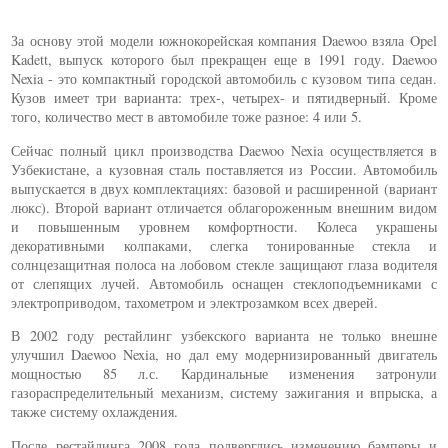
За основу этой модели южнокорейская компания Daewoo взяла Opel
Kadett, выпуск которого был прекращен еще в 1991 году. Daewoo
Nexia - это компактный городской автомобиль с кузовом типа седан.
Кузов имеет три варианта: трех-, четырех- и пятидверный. Кроме
того, количество мест в автомобиле тоже разное: 4 или 5.
Сейчас полный цикл производства Daewoo Nexia осуществляется в
Узбекистане, а кузовная сталь поставляется из России. Автомобиль
выпускается в двух комплектациях: базовой и расширенной (вариант
люкс). Второй вариант отличается облагороженным внешним видом
и повышенным уровнем комфортности. Колеса украшены
декоративными колпаками, слегка тонированные стекла и
солнцезащитная полоса на лобовом стекле защищают глаза водителя
от слепящих лучей. Автомобиль оснащен стеклоподъемниками с
электроприводом, тахометром и электрозамком всех дверей.
В 2002 году рестайлинг узбекского варианта не только внешне
улучшил Daewoo Nexia, но дал ему модернизированный двигатель
мощностью 85 л.с. Кардинальные изменения затронули
газораспределительный механизм, систему зажигания и впрыска, а
также систему охлаждения.
После рестайлинга 2008 года подверглись изменению бамперы и