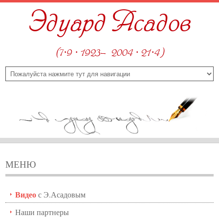
Эдуард Асадов
(7·9 · 1923—2004 · 21·4)
МЕНЮ
Видео
с Э.Асадовым
Наши партнеры