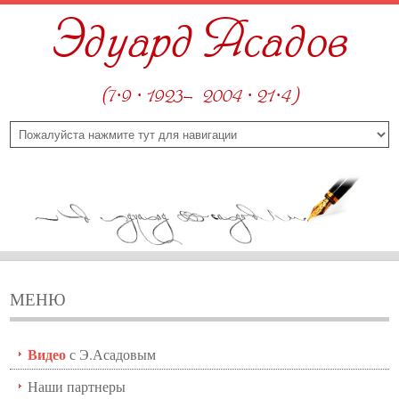
Эдуард Асадов
(7·9 · 1923—2004 · 21·4)
МЕНЮ
Видео
с Э.Асадовым
Наши партнеры