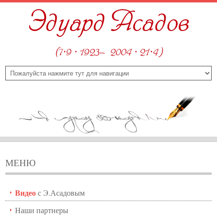
Эдуард Асадов
(7·9 · 1923—2004 · 21·4)
МЕНЮ
Видео
с Э.Асадовым
Наши партнеры