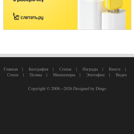
Главная
|
Биография
|
Статьи
|
Награды
|
Книги
|
Стихи
|
Поэмы
|
Миниатюры
|
Эпитафии
|
Видео
Copyright © 2008—2026
Designed by Dingo