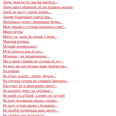
Люди дважды от счастья светятся...
Люди ищут общений. И это понятно вполне
Люди не могут порой понять...
Людям блаженные снятся сны...
Маленькие детки - маленькие бедки...
Меж умным и глупым различье в чем?..
Мини-шутка
Много ль, мало ль грехов у меня...
Морская песенка
Мудрый криминалист
Муж спросил как-то раз...
Мученик - не затравленник...
Мы в мире стареем не столько от лет...
На кого же рассчитано ваше творчество...
На приеме
На руках золото - право, ерунда...
На струнах гитары не страшно бренчать...
Наступит ли в мире конец света?..
Не жалейте денег на здоровье!..
Не имей ста рублей, а имей сто друзей!
Не надо бездарных писать стихов!..
Не надо путать малое с большим...
Не пробуй подминать мою звезду...
Не спорьте про молодость!..