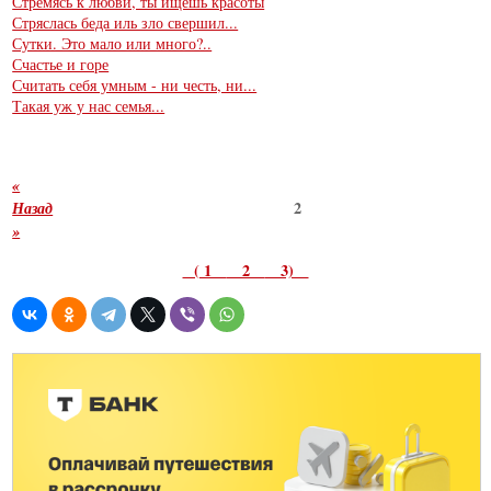
Стремясь к любви, ты ищешь красоты
Стряслась беда иль зло свершил...
Сутки. Это мало или много?..
Счастье и горе
Считать себя умным - ни честь, ни...
Такая уж у нас семья...
«
Назад
2
»
( 1
2
3)