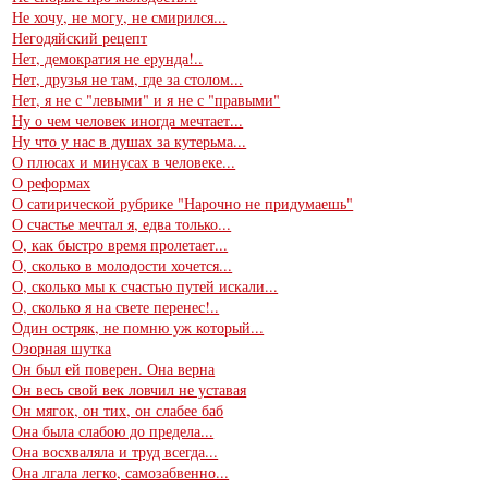
Не хочу, не могу, не смирился...
Негодяйский рецепт
Нет, демократия не ерунда!..
Нет, друзья не там, где за столом...
Нет, я не с "левыми" и я не с "правыми"
Ну о чем человек иногда мечтает...
Ну что у нас в душах за кутерьма...
О плюсах и минусах в человеке...
О реформах
О сатирической рубрике "Нарочно не придумаешь"
О счастье мечтал я, едва только...
О, как быстро время пролетает...
О, сколько в молодости хочется...
О, сколько мы к счастью путей искали...
О, сколько я на свете перенес!..
Один остряк, не помню уж который...
Озорная шутка
Он был ей поверен. Она верна
Он весь свой век ловчил не уставая
Он мягок, он тих, он слабее баб
Она была слабою до предела...
Она восхваляла и труд всегда...
Она лгала легко, самозабвенно...