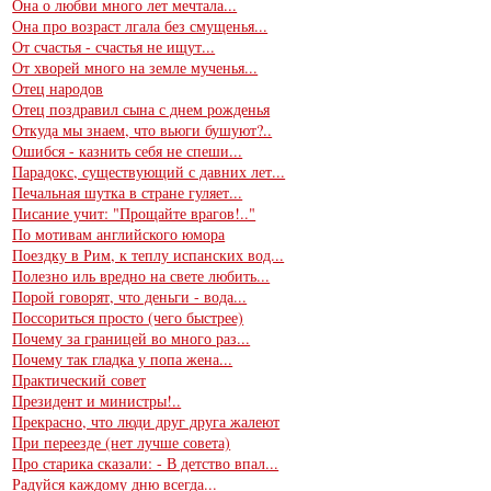
Она о любви много лет мечтала...
Она про возраст лгала без смущенья...
От счастья - счастья не ищут...
От хворей много на земле мученья...
Отец народов
Отец поздравил сына с днем рожденья
Откуда мы знаем, что вьюги бушуют?..
Ошибся - казнить себя не спеши...
Парадокс, существующий с давних лет...
Печальная шутка в стране гуляет...
Писание учит: "Прощайте врагов!.."
По мотивам английского юмора
Поездку в Рим, к теплу испанских вод...
Полезно иль вредно на свете любить...
Порой говорят, что деньги - вода...
Поссориться просто (чего быстрее)
Почему за границей во много раз...
Почему так гладка у попа жена...
Практический совет
Президент и министры!..
Прекрасно, что люди друг друга жалеют
При переезде (нет лучше совета)
Про старика сказали: - В детство впал...
Радуйся каждому дню всегда...