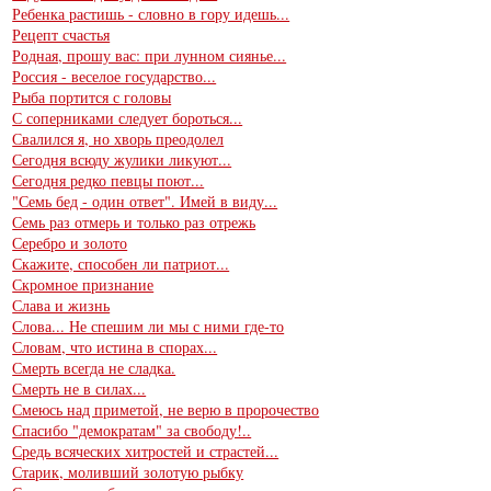
Ребенка растишь - словно в гору идешь...
Рецепт счастья
Родная, прошу вас: при лунном сиянье...
Россия - веселое государство...
Рыба портится с головы
С соперниками следует бороться...
Свалился я, но хворь преодолел
Сегодня всюду жулики ликуют...
Сегодня редко певцы поют...
"Семь бед - один ответ". Имей в виду...
Семь раз отмерь и только раз отрежь
Серебро и золото
Скажите, способен ли патриот...
Скромное признание
Слава и жизнь
Слова... Не спешим ли мы с ними где-то
Словам, что истина в спорах...
Смерть всегда не сладка.
Смерть не в силах...
Смеюсь над приметой, не верю в пророчество
Спасибо "демократам" за свободу!..
Средь всяческих хитростей и страстей...
Старик, моливший золотую рыбку