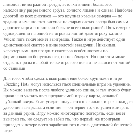
лимонов, виноградной грозди, веточки вишен, большого,
наполовину разрезанного арбуза, сочного лимона и сливы. Наиболее
дорогой из всех рисунков — это крупная красная семерка — по
традиции именно этот рисунок на старых слотах всегда был самым
дорогостоящим и приносил больше всего выигрышей. Пять семерок
одновременно на одной из игровых линий дают игроку казино
Vulcan пять тысяч монет выигрыша. Также в игре действует один
единственный скаттер в виде золотой звездочки. Никакими,
характерными для поздних скаттеров особенностями по
формированию бонусных игр, он не обладает. Но при этом может
отдавать призы в любой точке игрового поля и не зависит от линий
со ставками.
Для того, чтобы сделать выигрыши еще более крупными в игре
«Sizzling Hot» могут использоваться специальные игры на удвоение.
Их можно вызвать после любого удачного спина, и там нужно будет
правильно указать цвет предлагаемой игроку карты, лежащей
рубашкой вверх. Если угадать получается правильно, игрока ожидает
удвоение выигрыша, а если нет — он теряет то, что успел выиграть
за данный раунд. Игру можно многократно повторять, если везет
выигрывать, но следует не забывать, что первый же проигрыш
приведет к потере всего заработанного в столь длительной бонусной
игре.