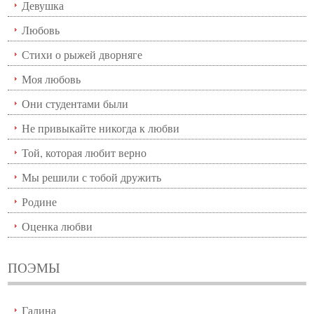
Девушка
Любовь
Стихи о рыжей дворняге
Моя любовь
Они студентами были
Не привыкайте никогда к любви
Той, которая любит верно
Мы решили с тобой дружить
Родине
Оценка любви
ПОЭМЫ
Галина