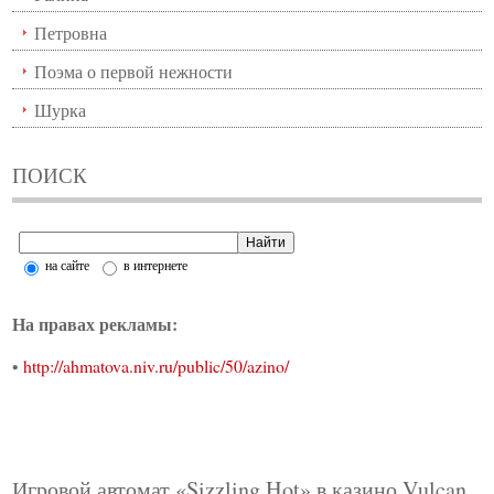
Петровна
Поэма о первой нежности
Шурка
ПОИСК
на сайте
в интернете
На правах рекламы:
•
http://ahmatova.niv.ru/public/50/azino/
Игровой автомат «Sizzling Hot» в казино Vulcan