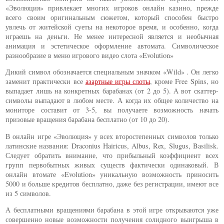
«Эволюция» привлекает многих игроков онлайн казино, прежде
всего своим оригинальным сюжетом, который способен быстро
увлечь от житейской суеты на некоторое время, и особенно, когда
играешь на деньги. Не менее интересной является и необычная
анимация и эстетическое оформление автомата. Символическое
разнообразие в меню игрового видео слота «Evolution»
Дикий символ обозначается специальным значком «Wild» . Он легко
заменит практически все
азартные игры слоты
, кроме Free Spins, но
выпадает лишь на конкретных барабанах (от 2 до 5). А вот скаттер-
символы выпадают в любом месте. А когда их общее количество на
мониторе составит от 3-5, вы получаете возможность начать
призовые вращения барабана бесплатно (от 10 до 20).
В онлайн игре «Эволюция» у всех второстепенных символов только
латинские названия: Draconius Hairicus, Albus, Rex, Slugus, Basilisk.
Следует обратить внимание, что прибыльный коэффициент всех
групп первобытных живых существ фактически одинаковый. В
онлайн втомате «Evolution» уникальную возможность приносить
5000 и больше кредитов бесплатно, даже без регистрации, имеют все
из 5 символов.
А бесплатными вращениями барабана в этой игре открываются уже
совершенно новые возможности получения солидного выигрыша в