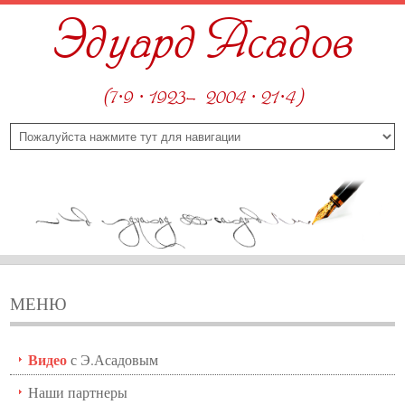
Эдуард Асадов
(7·9 · 1923—2004 · 21·4)
МЕНЮ
Видео
с Э.Асадовым
Наши партнеры