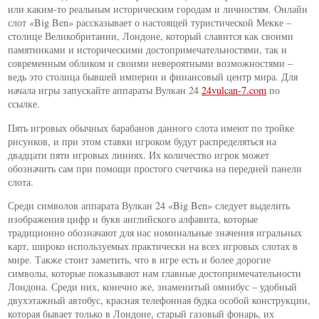
или каким-то реальным историческим городам и личностям. Онлайн
слот «Big Ben» рассказывает о настоящей туристической Мекке –
столице Великобритании, Лондоне, который славится как своими
памятниками и историческими достопримечательностями, так и
современным обликом и своими невероятными возможностями –
ведь это столица бывшей империи и финансовый центр мира. Для
начала игры запускайте аппараты Вулкан 24
24vulcan-7.com
по
ссылке.
Пять игровых обычных барабанов данного слота имеют по тройке
рисунков, и при этом ставки игроком будут распределяться на
двадцати пяти игровых линиях. Их количество игрок может
обозначить сам при помощи простого счетчика на передней панели
слота.
Среди символов аппарата Вулкан 24 «Big Ben» следует выделить
изображения цифр и букв английского алфавита, которые
традиционно обозначают для нас номинальные значения игральных
карт, широко используемых практически на всех игровых слотах в
мире. Также стоит заметить, что в игре есть и более дорогие
символы, которые показывают нам главные достопримечательности
Лондона. Среди них, конечно же, знаменитый омнибус – удобный
двухэтажный автобус, красная телефонная будка особой конструкции,
которая бывает только в Лондоне, старый газовый фонарь, их