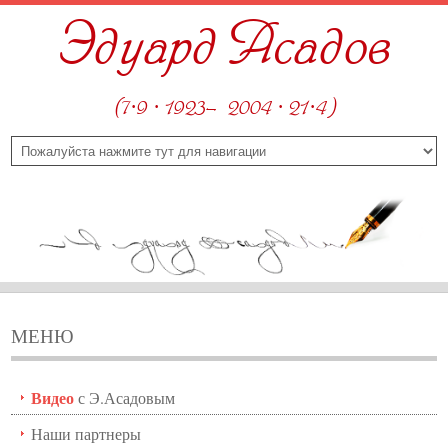
Эдуард Асадов
(7·9 · 1923—2004 · 21·4)
МЕНЮ
Видео
с Э.Асадовым
Наши партнеры