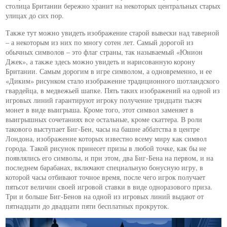
столица Британии бережно хранит на некоторых центральных старых
улицах до сих пор.
Также тут можно увидеть изображение старой вывески над таверной
– а некоторым из них по многу сотен лет. Самый дорогой из
обычных символов – это флаг страны, так называемый «Юнион
Джек», а также здесь можно увидеть и нарисованную корону
Британии. Самым дорогим в игре символом, а одновременно, и ее
«Диким» рисунком стало изображение традиционного шотландского
гвардейца, в медвежьей шапке. Пять таких изображений на одной из
игровых линий гарантируют игроку получение тридцати тысяч
монет в виде выигрыша. Кроме того, этот символ заменяет в
выигрышных сочетаниях все остальные, кроме скаттера. В роли
такового выступает Биг-Бен, часы на башне аббатства в центре
Лондона, изображение которых известно всему миру как символ
города. Такой рисунок принесет призы в любой точке, как бы не
появлялись его символы, и при этом, два Биг-Бена на первом, и на
последнем барабанах, включают специальную бонусную игру, в
которой часы отбивают точное время, после чего игрок получает
пятьсот величин своей игровой ставки в виде одноразового приза.
Три и больше Биг-Бенов на одной из игровых линий выдают от
пятнадцати до двадцати пяти бесплатных прокруток.