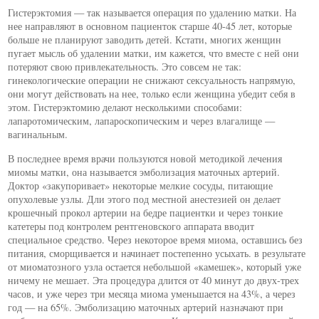
Гистерэктомия — так называется операция по удалению матки. На
нее направляют в основном пациенток старше 40-45 лет, которые
больше не планируют заводить детей. Кстати, многих женщин
пугает мысль об удалении матки, им кажется, что вместе с ней они
потеряют свою привлекательность. Это совсем не так:
гинекологические операции не снижают сексуальность напрямую,
они могут действовать на нее, только если женщина убедит себя в
этом. Гистерэктомию делают несколькими способами:
лапаротомическим, лапароскопическим и через влагалище —
вагинальным.
В последнее время врачи пользуются новой методикой лечения
миомы матки, она называется эмболизация маточных артерий.
Доктор «закупоривает» некоторые мелкие сосуды, питающие
опухолевые узлы. Дли этого под местной анестезией он делает
крошечный прокол артерии на бедре пациентки и через тонкие
катетеры под контролем рентгеновского аппарата вводит
специальное средство. Через некоторое время миома, оставшись без
питания, сморщивается и начинает постепенно усыхать. в результате
от миоматозного узла остается небольшой «камешек», который уже
ничему не мешает. Эта процедура длится от 40 минут до двух-трех
часов, и уже через три месяца миома уменьшается на 43%, а через
год — на 65%. Эмболизацию маточных артерий назначают при