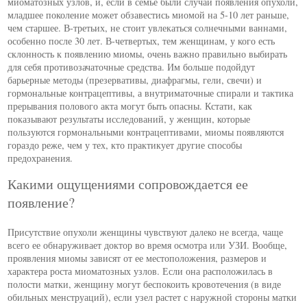
миоматозных узлов, и, если в семье были случаи появления опухоли,
младшее поколение может обзавестись миомой на 5-10 лет раньше,
чем старшее. В-третьих, не стоит увлекаться солнечными ваннами,
особенно после 30 лет. В-четвертых, тем женщинам, у кого есть
склонность к появлению миомы, очень важно правильно выбирать
для себя противозачаточные средства. Им больше подойдут
барьерные методы (презервативы, диафрагмы, гели, свечи) и
гормональные контрацептивы, а внутриматочные спирали и тактика
прерывания полового акта могут быть опасны. Кстати, как
показывают результаты исследований, у женщин, которые
пользуются гормональными контрацептивами, миомы появляются
гораздо реже, чем у тех, кто практикует другие способы
предохранения.
Какими ощущениями сопровождается ее
появление?
Присутствие опухоли женщины чувствуют далеко не всегда, чаще
всего ее обнаруживает доктор во время осмотра или УЗИ. Вообще,
проявления миомы зависят от ее местоположения, размеров и
характера роста миоматозных узлов. Если она расположилась в
полости матки, женщину могут беспокоить кровотечения (в виде
обильных менструаций), если узел растет с наружной стороны матки