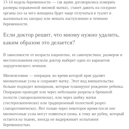
13-14 недель беременности — гак врачи договорились измерять
размеры пораженной миомой матки), станет давить на соседние
органы (из-за чего женщина будет чаще отлучаться в туалет и
жаловаться на запоры) или мешать наступлению и течению
беременности.
Если доктор решит, что миому нужно удалить,
каким образом это делается?
В зависимости от возраста пациентки, ее самочувствии, размеров и
местоположения опухоли доктор выберет один из вариантов
хирургического лечения.
Миомэктомия — операция, во время которой врач удаляет
миоматозные узлы и сохраняет матку. Этот вид вмешательства
больше подходит женщинам, которые планируют рождение ребенка.
Операцию проводят или через небольшие разрезы в брюшной
полости (лапароскопически), или через шейку матки
(гистероскопически) или традиционный полостной разрез
(лапаротомически). Вот только через некоторое время после нее
мноматозные узлы могут появиться снова, к тому же рубец, который
остается на тканях, иногда не выдерживает испытания
беременностью.