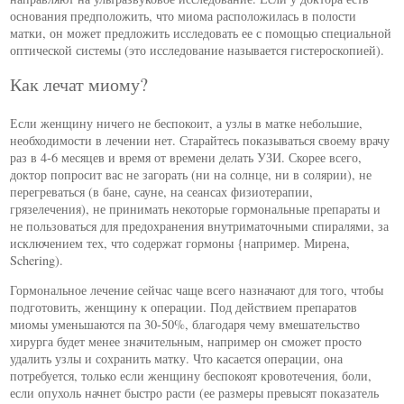
основания предположить, что миома расположилась в полости
матки, он может предложить исследовать ее с помощью специальной
оптической системы (это исследование называется гистероскопией).
Как лечат миому?
Если женщину ничего не беспокоит, а узлы в матке небольшие,
необходимости в лечении нет. Старайтесь показываться своему врачу
раз в 4-6 месяцев и время от времени делать УЗИ. Скорее всего,
доктор попросит вас не загорать (ни на солнце, ни в солярии), не
перегреваться (в бане, сауне, на сеансах физиотерапии,
грязелечения), не принимать некоторые гормональные препараты и
не пользоваться для предохранения внутриматочными спиралями, за
исключением тех, что содержат гормоны {например. Мирена,
Schering).
Гормональное лечение сейчас чаще всего назначают для того, чтобы
подготовить, женщину к операции. Под действием препаратов
миомы уменьшаются па 30-50%, благодаря чему вмешательство
хирурга будет менее значительным, например он сможет просто
удалить узлы и сохранить матку. Что касается операции, она
потребуется, только если женщину беспокоят кровотечения, боли,
если опухоль начнет быстро расти (ее размеры превысят показатель