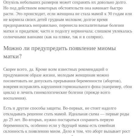
Опухоль небольших размеров может сохранять их довольно долго.
Но под действием некоторых обстоятельств она начинает быстро
расти. Это происходит, если женщина не стала мамой к 30 годам или
не кормила своих детей грудным молоком; долгое время
предохранялась неправильно, перенесла воспалительные болезни
матки и придатков; часто и подолгу нервничала; слишком увлекалась
солнечными ваннами (как на пляже, так и в солярии).
Можно ли предупредить появление миомы
матки?
Скорее всего, да. Кроме всем известных рекомендаций о
продуманном образе жизни, молодым женщинам можно
посоветовать не допускать прерывания беременности (абортов),
вовремя исправлять нарушения гормонального фона (например, сбои
цикла) и лечить гинекологические болезни (прежде всего
воспаления).
Есть и другие способы защиты. Во-первых, не стоит надолго
откладывать решение стать мамой. Идеальная схема — первые роды
до 25 лет. Во-вторых, нужно постараться сохранить первую
беременность, особенно если у будущей мамы есть семейная
склонность к появлению миом. Дело в том, что аборт вызывает рост