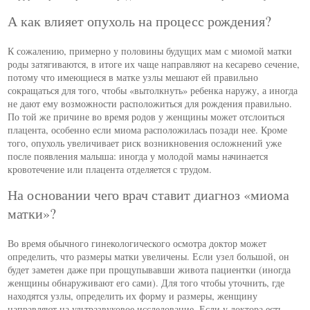
А как влияет опухоль на процесс рождения?
К сожалению, примерно у половины будущих мам с миомой матки
роды затягиваются, в итоге их чаще направляют на кесарево сечение,
потому что имеющиеся в матке узлы мешают ей правильно
сокращаться для того, чтобы «вытолкнуть» ребенка наружу, а иногда
не дают ему возможности расположиться для рождения правильно.
По той же причине во время родов у женщины может отслоиться
плацента, особенно если миома расположилась позади нее. Кроме
того, опухоль увеличивает риск возникновения осложнений уже
после появления малыша: иногда у молодой мамы начинается
кровотечение или плацента отделяется с трудом.
На основании чего врач ставит диагноз «миома
матки»?
Во время обычного гинекологического осмотра доктор может
определить, что размеры матки увеличены. Если узел большой, он
будет заметен даже при прощупывавши живота пациентки (иногда
женщины обнаруживают его сами). Для того чтобы уточнить, где
находятся узлы, определить их форму и размеры, женщину
направляют на ультразвуковое исследование. Если у доктора есть