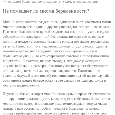
— тянущие боли, частые «походы» в туалет, а иногда запоры.
Не помешает ли миома беременности?
Мнения специалистов разделились: одни полагают, что миома матки
может вызвать бесплодие, а другие утверждают, что это невозможно.
При этом большинство врачей сходятся на том, что опухоль саму по
себе нельзя считать причиной бесплодии, но если все известные
причины неудач устранены, удаление миомы повышает вероятность
зачатия. Известно, что в некоторых случаях опухоль может сдавить
маточные трубы, что затруднит движение сперматозоидов и
помешает овуляции, то есть созреванию готовой к оплодотворению
яйцеклетки. К счастью, на деле выходит, что даже у женщин с
опухолью больших размеров благополучно наступает беременность,
которая чаще всего так же хорошо завершается. Единственное
условие: будущей маме потребуется внимание врачей на тот случай,
если миома начнет быстро расти, а это зависит от размера узлов и
места их расположения.
Другая проблема, которая может возникнуть во время беременности,
— нарушение питания в узле, которое дает о себе знать болью в том
месте, где он находится, повышением температуры и тонуса мышц
матки. Такое состояние требует лечения в больнице. К помощи
хирурга врачи прибегают редко и только в самых крайних случаях.