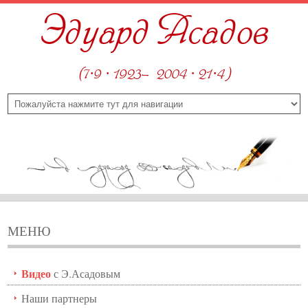
Эдуард Асадов
(7·9 · 1923—2004 · 21·4)
МЕНЮ
Видео
с Э.Асадовым
Наши партнеры