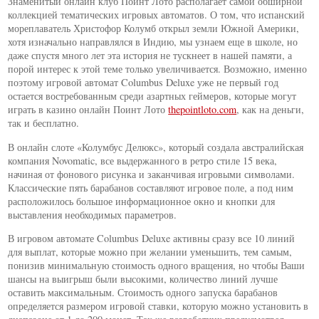
Знаменитый онлайн клуб Поинт Лото располагает самой обширной
коллекцией тематических игровых автоматов. О том, что испанский
мореплаватель Христофор Колумб открыл земли Южной Америки,
хотя изначально направлялся в Индию, мы узнаем еще в школе, но
даже спустя много лет эта история не тускнеет в нашей памяти, а
порой интерес к этой теме только увеличивается. Возможно, именно
поэтому игровой автомат Columbus Deluxe уже не первый год
остается востребованным среди азартных геймеров, которые могут
играть в казино онлайн Поинт Лото
thepointloto.com
, как на деньги,
так и бесплатно.
В онлайн слоте «Колумбус Делюкс», который создала австралийская
компания Novomatic, все выдержанного в ретро стиле 15 века,
начиная от фонового рисунка и заканчивая игровыми символами.
Классические пять барабанов составляют игровое поле, а под ним
расположилось большое информационное окно и кнопки для
выставления необходимых параметров.
В игровом автомате Columbus Deluxe активны сразу все 10 линий
для выплат, которые можно при желании уменьшить, тем самым,
понизив минимальную стоимость одного вращения, но чтобы Ваши
шансы на выигрыш были высокими, количество линий лучше
оставить максимальным. Стоимость одного запуска барабанов
определяется размером игровой ставки, которую можно установить в