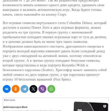
диапазоне от 1 до 200 монет. Так же разработчик предусмотрел
возможность менять номинал одного демо кредита, удваивать свои
выигрыши и включать автоматическую игру. Когда будете готовы
начать, смело нажимайте на кнопку Старт.
Все игровые символы виртуального слота Columbus Deluxe, который
доступен в казино Поинт Лото в двух игровых форматах, можно
разделить на три группы. В первую группу с минимальной
прибыльностью попадают иконки игральных карт от туза до десятки,
и в цепочке должно быть не менее трех таких символов.
Изображения навигационного секстанта, драгоценного ожерелья и
портрета молодой королевы начинают давать более солидный доход
уже с двух совпадений на активной линии, поэтому относятся ко
второй группе. А в третью группу попадают бонусные символы,
которые представлены в виде портрета Колумба (Wild) и
белоснежного парусника (Scatter). Христофор может заменить собой
любой символ из двух первых групп, а три парусника принесут
игроку 10 бесплатных вращений (Free Spins).