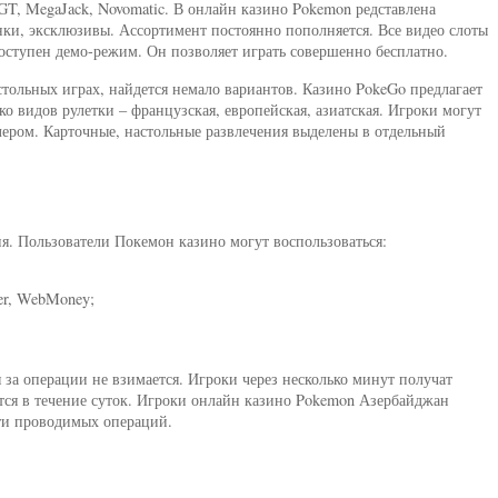
 IGT, MegaJack, Novomatic. В онлайн казино Pokemon редставлена
ки, эксклюзивы. Ассортимент постоянно пополняется. Все видео слоты
оступен демо-режим. Он позволяет играть совершенно бесплатно.
ольных играх, найдется немало вариантов. Казино PokeGo предлагает
ко видов рулетки – французская, европейская, азиатская. Игроки могут
ером. Карточные, настольные развлечения выделены в отдельный
я. Пользователи Покемон казино могут воспользоваться:
er, WebMoney;
 за операции не взимается. Игроки через несколько минут получат
ется в течение суток. Игроки онлайн казино Pokemon Азербайджан
сти проводимых операций.