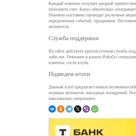
Каждый новичок получает щедрый приветствен
пополнить счет. Бонус обязательно отыгрывает
Покемон постоянно проводит различные акции,
определенных событий, праздников. Постоянны
активность.
Служба поддержки
На сайте действует круглосуточная служба под
лайв-чат. Отвечают в казино PokeGo специали
клиенты, гости клуба.
Подведем итоги
Данный клуб предлагает немало возможностей
игровых автоматов, выгодных поощрений. Поп
максимально оперативно.