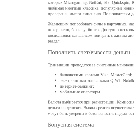
которых Microgaming, NetEnt, Elk, Quickspin,
любимая многими классика, популярные новин
проверены, имеют лицензию. Пользователям д
Желающим попробовать силы в карточных, наст
покер, кено, баккару, бинго. Доступно несколь
воспользоваться шансом поиграть с живым дил
раздел.
Пополнить счет/вывести деньги
Транзакции проводятся за считанные мгновени
банковскими картами Visa, MasterCard;
электронными кошельками QIWI, Netell
интернет-банкинг;
мобильные операторы.
Валюта выбирается при регистрации. Комиссия
деньги на депозит. Вывод средств осуществля
могут быть уверены в безопасности, надежно
Бонусная система