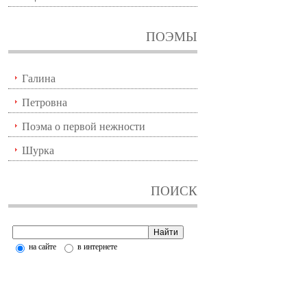
ПОЭМЫ
Галина
Петровна
Поэма о первой нежности
Шурка
ПОИСК
на сайте
в интернете