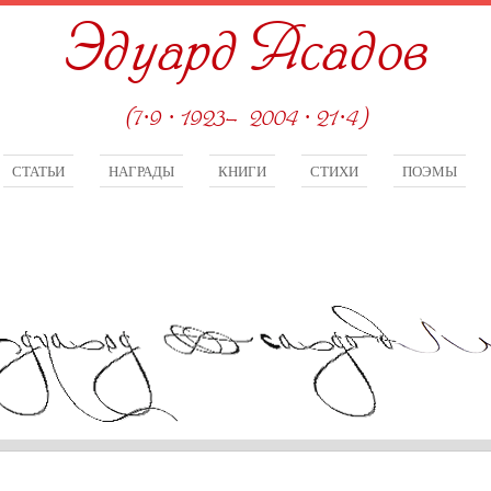
Эдуард Асадов
(7·9 · 1923—2004 · 21·4)
СТАТЬИ
НАГРАДЫ
КНИГИ
СТИХИ
ПОЭМЫ