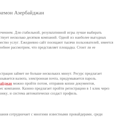
окемон Азербайджан
ечением. Для стабильной, результативной игры лучше выбирать
твует несколько десятков компаний. Одной из наиболее выгодных
чество услуг. Ежедневно сайт посещают тысячи пользователей, имеется
обнее рассмотрим, что представляет площадка. Стоит ли ее
страция займет не больше нескольких минут. Ресурс предлагает
зывается валюта, электронная почта, придумывается пароль.
байджан
можно пройти потом, отправив копии документов,
ес компании. Казино предлагает пройти регистрацию в 1 клик через
онку, и система автоматически создаст профиль.
мпания сотрудничает с многими известными провайдерами, среди