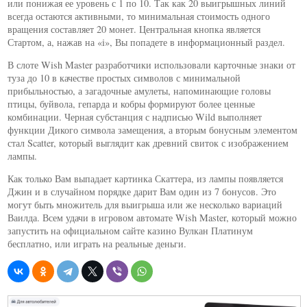
или понижая ее уровень с 1 по 10. Так как 20 выигрышных линий
всегда остаются активными, то минимальная стоимость одного
вращения составляет 20 монет. Центральная кнопка является
Стартом, а, нажав на «i», Вы попадете в информационный раздел.
В слоте Wish Master разработчики использовали карточные знаки от
туза до 10 в качестве простых символов с минимальной
прибыльностью, а загадочные амулеты, напоминающие головы
птицы, буйвола, гепарда и кобры формируют более ценные
комбинации. Черная субстанция с надписью Wild выполняет
функции Дикого символа замещения, а вторым бонусным элементом
стал Scatter, который выглядит как древний свиток с изображением
лампы.
Как только Вам выпадает картинка Скаттера, из лампы появляется
Джин и в случайном порядке дарит Вам один из 7 бонусов. Это
могут быть множитель для выигрыша или же несколько вариаций
Ваилда. Всем удачи в игровом автомате Wish Master, который можно
запустить на официальном сайте казино Вулкан Платинум
бесплатно, или играть на реальные деньги.