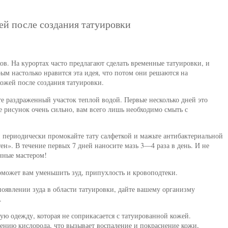
ей после создания татуировки
ов. На курортах часто предлагают сделать временные татуировки, и
ым настолько нравится эта идея, что потом они решаются на
кожей после создания татуировки.
те раздраженный участок теплой водой. Первые несколько дней это
е рисунок очень сильно, вам всего лишь необходимо смыть с
 периодически промокайте тату салфеткой и мажьте антибактериальной
н». В течение первых 7 дней наносите мазь 3—4 раза в день. И не
анные мастером!
оможет вам уменьшить зуд, припухлость и кровоподтеки.
оявлении зуда в области татуировки, дайте вашему организму
.
вую одежду, которая не соприкасается с татуированной кожей.
ению кислорода, что вызывает воспаление и покраснение кожи,