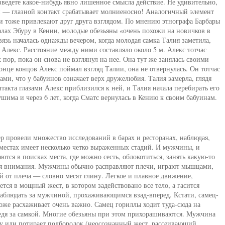
зведете какое-нибудь явно лишенное смысла действие. Не удивительно,
рой — глазной контакт срабатывает молниеносно! Аналогичный элемент
и тоже привлекают друг друга взглядом. По мнению этнографа Барбары
алах Эбуру в Кении, молодые обезьяны «очень похожи на новичков в
язь началась однажды вечером, когда молодая самка Талия заметила,
Алекс. Расстояние между ними составляло около 5 м. Алекс тотчас
х пор, пока он снова не взглянул на нее. Она тут же занялась своими
нце концов Алекс поймал взгляд Талии, она не отвернулась. Он тотчас
ами, что у бабуинов означает верх дружелюбия. Талия замерла, глядя
такта глазами Алекс приблизился к ней, и Талия начала перебирать его
шима и через 6 лет, когда Сматс вернулась в Кению к своим бабуинам.
 провели множество исследований в барах и ресторанах, наблюдая,
 местах имеет несколько четко выраженных стадий. И мужчины, и
тся в поисках места, где можно сесть, облокотиться, занять какую-то
ия внимания. Мужчины обычно расправляют плечи, играют мышцами,
 от плеча — словно месят глину. Легкое и плавное движение,
ется в мощный жест, в котором задействовано все тело, а гасится
аблюдать за мужчиной, прохаживающимся взад-вперед. Кстати, самец-
тоже расхаживает очень важно. Самец гориллы ходит туда-сюда на
ледя за самкой. Многие обезьяны при этом прихорашиваются. Мужчина
ду или потирает подбородок (неосознанный жест, рассеивающий