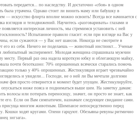
овать передается... по наследству. И достаточно «сбоя» в одном
ть была утрачена. Однако стоит ли винить маму или бабушку в
ем — искусство флирта вполне можно освоить! Всегда все начинается с
зыка взглядов и телодвижений. Научитесь «разговаривать» глазами и
 появляется интересная личность, мы стремимся установить с ней
агосклонность? Испытанное правило гласит: если при взгляде на Вас у
чны, если сужаются — у Вас нет шансов. Никогда не смотрите в
ет его из себя. Ничего не поделаешь — животный инстинкт... Ученые
ли любопытный эксперимент. Молодая женщина спрашивала мужчин
ому месту. Первый раз она надела короткую юбку и облегающую майку,
вала почти безотказно: 70% опрошенных всячески старались помочь
реакцию только у 40% опрошенных. Жестикуляция играет чрезвычайно
огляделись и увидели... Господи, не о ней ли Вы мечтали долгими
наче фея просто отвернется и момент будет упущен. Жестикулируйте,
опускаться ниже пояса и подниматься выше шеи. На заметку дамам:
ить волосы или потирать переносицу, значит, он просто не знает, как
те его. Если он Вам симпатичен, назначьте следующее свидание сами.
ра присуща многим животным. Шимпанзе непосредственно перед
ну. Кошки ходят кругами. Олени гарцуют. Обезьяны-ревуны ритмично
нец зигзага».