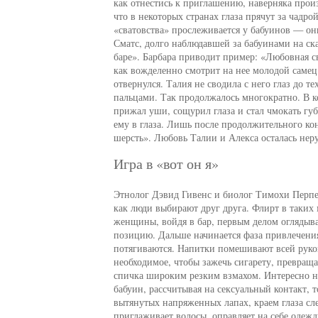
как отнестись к приглашению, наверняка прои
что в некоторых странах глаза прячут за чад
«сватовства» прослеживается у бабуинов — он
Сматс, долго наблюдавшей за бабуинами на ск
баре». Барбара приводит пример: «Любовная св
как вожделенно смотрит на нее молодой самец 
отвернулся. Талия не сводила с него глаз до те
пальцами. Так продолжалось многократно. В ко
прижал уши, сощурил глаза и стал чмокать губ
ему в глаза. Лишь после продолжительного кон
шерсть». Любовь Талии и Алекса осталась неру
Игра в «вот он я»
Этнолог Дэвид Гивенс и биолог Тимохи Перпер
как люди выбирают друг друга. Флирт в таких
женщины, войдя в бар, первым делом оглядываю
позицию. Дальше начинается фаза привлечен
потягиваются. Напитки помешивают всей рукой
необходимое, чтобы зажечь сигарету, превраща
спичка широким резким взмахом. Интересно н
бабуин, рассчитывая на сексуальный контакт, 
вытянутых напряженных лапах, краем глаза с
приглаживает волосы, оправляет на себе одеж