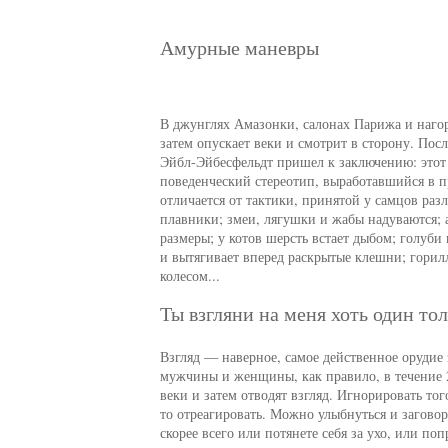
Амурные маневры
В джунглях Амазонки, салонах Парижа и нагор
затем опускает веки и смотрит в сторону. Пос
Эйбл-Эйбесфельдт пришел к заключению: этот
поведенческий стереотип, выработавшийся в п
отличается от тактики, принятой у самцов ра
плавники; змеи, лягушки и жабы надуваются; 
размеры; у котов шерсть встает дыбом; голуби
и вытягивает вперед раскрытые клешни; горил
колесом...
Ты взгляни на меня хоть один толь
Взгляд — наверное, самое действенное орудие 
мужчины и женщины, как правило, в течение 2
веки и затем отводят взгляд. Игнорировать т
то отреагировать. Можно улыбнуться и заговор
скорее всего или потянете себя за ухо, или по