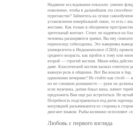
Недавние исследования показали: умение флирт
поколении, чтобы в дальнейшем эта способнос
пуританстве? Займитесь-ка лучше самообучени
установления невербальной связи, то есть с я
жестами. Как только в обозримом пространстве
зрительный контакт. Стоит ли надеяться на бл
человека расширяются зрачки, Вы ему симпати
переносицу собеседника. Это наверняка вывед
университета в Индианаполисе (США) прове
среднего возраста, как пройти к тому или ин
второй — строгий костюм. Мини-юбка действо
даме. Классический костюм вызвал ответную 
важную роль в общении. Вот Вы вошли в бар, 
одинокими вечерами? Не стойте как столб — и
но не слишком размашисто — руки не должны 
если мужчина, допив бокал вина, начнет тереб
предложить Вам еще раз встретиться. Не мучай
Потребность подстраиваться под ритм партне
копуляцией раскачиваются из стороны в сторо
двигают языком. Рыбы-колюшки исполняют «та
Любовь с первого взгляда