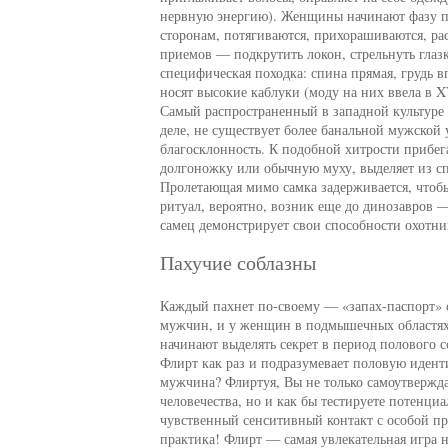
нервную энергию). Женщины начинают фазу пр
сторонам, потягиваются, прихорашиваются, ра
приемов — подкрутить локон, стрельнуть глаз
специфическая походка: спина прямая, грудь в
носят высокие каблуки (моду на них ввела в X
Самый распространенный в западной культуре 
деле, не существует более банальной мужской
благосклонность. К подобной хитрости прибег
долгоножку или обычную муху, выделяет из с
Пролетающая мимо самка задерживается, чтобы
ритуал, вероятно, возник еще до динозавров —
самец демонстрирует свои способности охотник
Пахучие соблазны
Каждый пахнет по-своему — «запах-паспорт» с
мужчин, и у женщин в подмышечных областях,
начинают выделять секрет в период полового 
Флирт как раз и подразумевает половую идент
мужчина? Флиртуя, Вы не только самоутвержда
человечества, но и как бы тестируете потенци
чувственный сенситивный контакт с особой про
практика! Флирт — самая увлекательная игра на