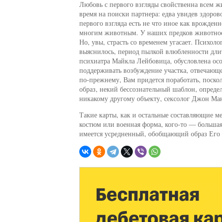
Любовь с первого взгляды свойственна всем ж
время на поиски партнера: едва увидев здоров
первого взгляда есть не что иное как врожден
многим животным. У наших предков животное 
Но, увы, страсть со временем угасает. Психо
выяснилось, период пылкой влюбленности длитс
психиатра Майкла Лейбовица, обусловлена ос
поддерживать возбуждение участка, отвечающе
по-прежнему, Вам придется поработать, поск
образ, некий бессознательный шаблон, опред
никакому другому объекту, сексолог Джон Ман
Такие карты, как и остальные составляющие м
костюм или военная форма, кого-то — большая
имеется усредненный, обобщающий образ Его и