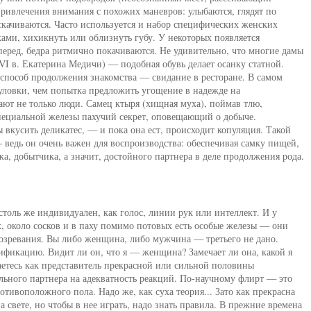
ивлечения внимания с похожих маневров: улыбаются, глядят по
скачиваются. Часто используется и набор специфических женских
ками, хихикнуть или облизнуть губу. У некоторых появляется
перед, бедра ритмично покачиваются. Не удивительно, что многие дамы
VI в. Екатерина Медичи) — подобная обувь делает осанку статной.
способ продолжения знакомства — свидание в ресторане. В самом
 уловки, чем попытка предложить угощение в надежде на
ают не только люди. Самец ктыря (хищная муха), поймав тлю,
пециальной железы пахучий секрет, оповещающий о добыче.
 вкусить деликатес, — и пока она ест, происходит копуляция. Такой
 ведь он очень важен для воспроизводства: обеспечивая самку пищей,
а, добытчика, а значит, достойного партнера в деле продолжения рода.
толь же индивидуален, как голос, линии рук или интеллект. И у
 около сосков и в паху помимо потовых есть особые железы — они
созревания. Вы либо женщина, либо мужчина — третьего не дано.
ификацию. Видит ли он, что я — женщина? Замечает ли она, какой я
етесь как представитель прекрасной или сильной половины
ального партнера на адекватность реакций. По-научному флирт — это
тивоположного пола. Надо же, как суха теория... Зато как прекрасна
 свете, но чтобы в нее играть, надо знать правила. В прежние времена