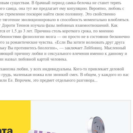
ивым существам. В брачный период самка-белочка не станет терять
ого самца, она тут же предлагает ему копуляцию. Вероятно, любовь с
ное стремление поскорее найти свою половину. Это свойственно
тяготение эволюционировало в способность моментально влюбляться.
лог Дороти Теннов изучала фазы любовных взаимоотношений. Как
я от 1,5 до 3 лет. Причина столь короткого срока, по мнению
обенностями физиологии мозга — он просто не в состоянии бесконечно
го за романтические чувства. «Если Вы хотите волновать друг друга
ольку Вы противитесь биологии», — заключает Лейбовиц. Мысленный
еляющий причину любви и сексуального влечения именно к данному и
и назвал любовной картой человека.
еханизма любви, у всех индивидуальны. Кого-то привлекает деловой
 грудь, маленькая ножка или звонкий смех. В общем, у каждого из нас
ли Ее. Впрочем, это предмет отдельного разговора...