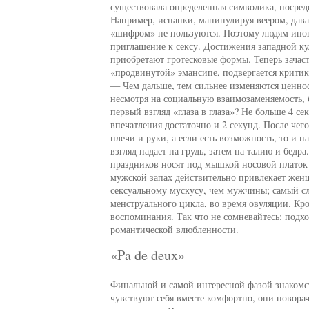
существовала определенная символика, посре
Например, испанки, манипулируя веером, дав
«шифром» не пользуются. Поэтому людям иногда
приглашение к сексу. Достижения западной ку
приобретают гротесковые формы. Теперь зача
«продвинутой» эмансипе, подвергается критике
— Чем дальше, тем сильнее изменяются ценнос
несмотря на социальную взаимозаменяемость,
первый взгляд «глаза в глаза»? Не больше 4 се
впечатления достаточно и 2 секунд. После че
плечи и руки, а если есть возможность, то и 
взгляд падает на грудь, затем на талию и бед
праздников носят под мышкой носовой платок
мужской запах действительно привлекает жен
сексуальному мускусу, чем мужчины; самый сл
менструального цикла, во время овуляции. Кр
воспоминания. Так что не сомневайтесь: подх
романтической влюбленности.
«Pa de deux»
Финальной и самой интересной фазой знакомс
чувствуют себя вместе комфортно, они поворач