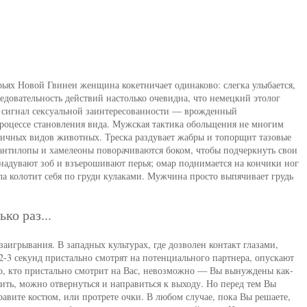
ьях Новой Гвинеи женщина кокетничает одинаково: слегка улыбается,
ледовательность действий настолько очевидна, что немецкий этолог
 сигнал сексуальной заинтересованности — врожденный
роцессе становления вида. Мужская тактика обольщения не многим
зличных видов животных. Треска раздувает жабры и топорщит тазовые
антилопы и хамелеоны поворачиваются боком, чтобы подчеркнуть свои
 надувают зоб и взъерошивают перья; омар поднимается на кончики ног
ла колотит себя по груди кулаками. Мужчина просто выпячивает грудь
ко раз...
заигрывания. В западных культурах, где дозволен контакт глазами,
-3 секунд пристально смотрят на потенциального партнера, опускают
ого, кто пристально смотрит на Вас, невозможно — Вы вынуждены как-
ить, можно отвернуться и направиться к выходу. Но перед тем Вы
правите костюм, или протрете очки. В любом случае, пока Вы решаете,