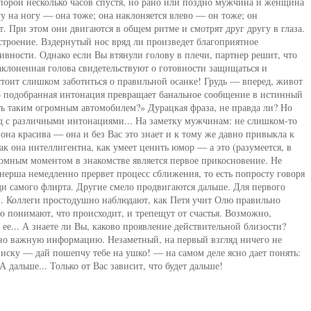
 порой несколько часов спустя, но рано или поздно мужчина и женщина
гу на ногу — она тоже; она наклоняется влево — он тоже; он
. При этом они двигаются в общем ритме и смотрят друг другу в глаза.
строение. Вздернутый нос вряд ли произведет благоприятное
ивности. Однако если Вы втянули голову в плечи, партнер решит, что
аклоненная голова свидетельствуют о готовности защищаться и
стоит слишком заботиться о правильной осанке! Грудь — вперед, живот
но подобранная интонация превращает банальное сообщение в истинный
ть таким огромным автомобилем?» Дурацкая фраза, не правда ли? Но
яд с различными интонациями... На заметку мужчинам: не слишком-то
на красива — она и без Вас это знает и к тому же давно привыкла к
к она интеллигентна, как умеет ценить юмор — а это (разумеется, в
еломным моментом в знакомстве является первое прикосновение. Не
тнерша немедленно прервет процесс сближения, то есть попросту говоря
ди самого флирта. Другие смело продвигаются дальше. Для первого
и. Коллеги простодушно наблюдают, как Петя учит Олю правильно
о понимают, что происходит, и трепещут от счастья. Возможно,
ее... А знаете ли Вы, каково проявление действительной близости?
но важную информацию. Незаметный, на первый взгляд ничего не
виску — дай пошепчу тебе на ушко! — на самом деле ясно дает понять:
А дальше... Только от Вас зависит, что будет дальше!