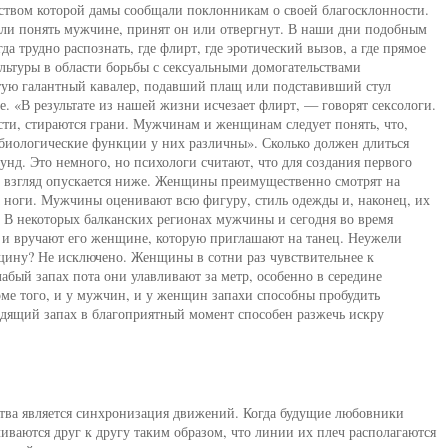
дством которой дамы сообщали поклонникам о своей благосклонности.
али понять мужчине, принят он или отвергнут. В наши дни подобным
 трудно распознать, где флирт, где эротический вызов, а где прямое
льтуры в области борьбы с сексуальными домогательствами
стую галантный кавалер, подавший плащ или подставивший стул
. «В результате из нашей жизни исчезает флирт, — говорят сексологи.
ти, стираются грани. Мужчинам и женщинам следует понять, что,
 биологические функции у них различны». Сколько должен длиться
кунд. Это немного, но психологи считают, что для создания первого
го взгляд опускается ниже. Женщины преимущественно смотрят на
на ноги. Мужчины оценивают всю фигуру, стиль одежды и, наконец, их
ра. В некоторых балканских регионах мужчины и сегодня во время
 и вручают его женщине, которую приглашают на танец. Неужели
щину? Не исключено. Женщины в сотни раз чувствительнее к
абый запах пота они улавливают за метр, особенно в середине
оме того, и у мужчин, и у женщин запахи способны пробудить
одящий запах в благоприятный момент способен разжечь искру
тва является синхронизация движений. Когда будущие любовники
иваются друг к другу таким образом, что линии их плеч располагаются