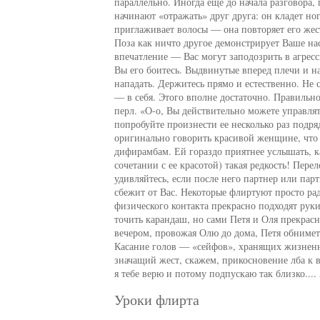
параллельно. Иногда еще до начала разговора,
начинают «отражать» друг друга: он кладет но
приглаживает волосы — она повторяет его жест
Поза как ничто другое демонстрирует Ваше на
впечатление — Вас могут заподозрить в агресс
Вы его боитесь. Выдвинутые вперед плечи и н
нападать. Держитесь прямо и естественно. Не 
— в себя. Этого вполне достаточно. Правиль
перл. «О-о, Вы действительно можете управля
попробуйте произнести ее несколько раз подр
оригинально говорить красивой женщине, что о
дифирамбам. Ей гораздо приятнее услышать, ка
сочетании с ее красотой) такая редкость! Пер
удивляйтесь, если после него партнер или пар
сбежит от Вас. Некоторые флиртуют просто ра
физического контакта прекрасно подходят рук
точить карандаш, но сами Петя и Оля прекрасн
вечером, провожая Олю до дома, Петя обнимет 
Касание голов — «сейфов», хранящих жизнен
значащий жест, скажем, прикосновение лба к 
я тебе верю и потому подпускаю так близко.... 
Уроки флирта