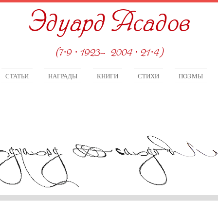
Эдуард Асадов
(7·9 · 1923—2004 · 21·4)
СТАТЬИ
НАГРАДЫ
КНИГИ
СТИХИ
ПОЭМЫ