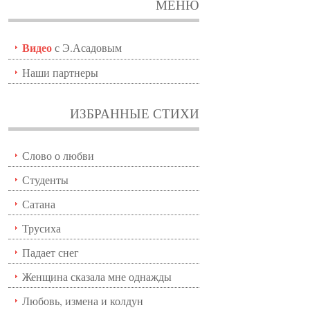
МЕНЮ
Видео
с Э.Асадовым
Наши партнеры
ИЗБРАННЫЕ СТИХИ
Слово о любви
Студенты
Сатана
Трусиха
Падает снег
Женщина сказала мне однажды
Любовь, измена и колдун