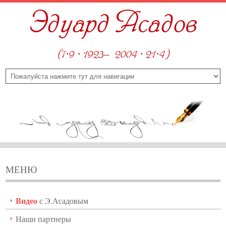
Эдуард Асадов
(7·9 · 1923—2004 · 21·4)
МЕНЮ
Видео
с Э.Асадовым
Наши партнеры