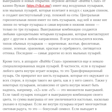
выигрышей и новых открытий. Игровой автомат «Bubble Craze» от
казино Вулкан (
https://vlkst.me/
) имеет вид воздушных пузырьков,
или мыльных пузырей, которые взлетают в воздух с каждым спином,
и создают шестиугольный узор, похожий на соты. Центральная
горизонтальная линия имеет по пять пузырьков, над ней и ниже нее
линии по четыре пузырька и самая верхняя и нижняя линии —
только по три пузырька. Выигрышные комбинации создаются
любыми одноцветными четырьмя пузырьками, которые контактируют
друг с другом в любом направлении. В игре используются восемь
типов обычных пузырьков — коричневые, желтые, фиолетовые,
синие, зеленые, оранжевые, красные и серебряного, светящегося
оттенка. Последние — самые дорогие из всех мыльных пузырей.
Кроме того, в аппарате «Bubble Craze» применяется еще и немало
специализированных видов пузырей. В частности, если в пузырьке
любого цвета внутри играет искорка, то это Трансформационный
пузырь. Он превратит все шесть пузырьков, которые его окружают со
всех сторон, в пузыри такого же цвета, как и у него самого. Также у
некоторых пузырьков, независимо от цвета внутри может быть
надпись, например, «х2» или «х5» — это множители выигрышей.
Если такой пузырек попадает в выигрышную комбинацию своего
цвета, то сумма выигрыша от нее увеличивается настолько, насколько
указано в пузырьке. Если же внутри пузырька играет многоцветная
световая радуга, то это — бонусный символ. Если выпадает в