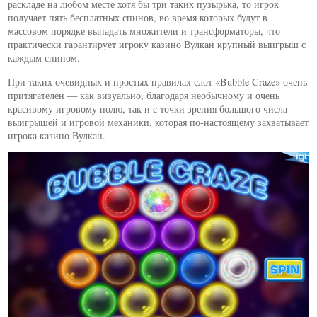
раскладе на любом месте хотя бы три таких пузырька, то игрок
получает пять бесплатных спинов, во время которых будут в
массовом порядке выпадать множители и трансформаторы, что
практически гарантирует игроку казино Вулкан крупный выигрыш с
каждым спином.
При таких очевидных и простых правилах слот «Bubble Craze» очень
притягателен — как визуально, благодаря необычному и очень
красивому игровому полю, так и с точки зрения большого числа
выигрышей и игровой механики, которая по-настоящему захватывает
игрока казино Вулкан.