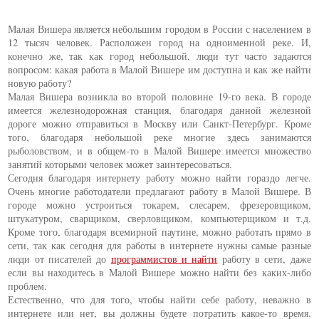
Малая Вишера является небольшим городом в России с населением в
12 тысяч человек. Расположен город на одноименной реке. И,
конечно же, так как город небольшой, люди тут часто задаются
вопросом: какая работа в Малой Вишере им доступна и как же найти
новую работу?
Малая Вишера возникла во второй половине 19-го века. В городе
имеется железнодорожная станция, благодаря данной железной
дороге можно отправиться в Москву или Санкт-Петербург. Кроме
того, благодаря небольшой реке многие здесь занимаются
рыболовством, и в общем-то в Малой Вишере имеется множество
занятий которыми человек может заинтересоваться.
Сегодня благодаря интернету работу можно найти гораздо легче.
Очень многие работодатели предлагают работу в Малой Вишере. В
городе можно устроиться токарем, слесарем, фрезеровщиком,
штукатуром, сварщиком, сверловщиком, компьютерщиком и т.д.
Кроме того, благодаря всемирной паутине, можно работать прямо в
сети, так как сегодня для работы в интернете нужны самые разные
люди от писателей до
программистов и найти
работу в сети, даже
если вы находитесь в Малой Вишере можно найти без каких-либо
проблем.
Естественно, что для того, чтобы найти себе работу, неважно в
интернете или нет, вы должны будете потратить какое-то время.