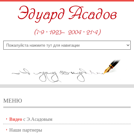
Эдуард Асадов
(7·9 · 1923—2004 · 21·4)
МЕНЮ
Видео
с Э.Асадовым
Наши партнеры