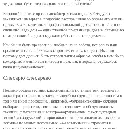
художника, бухгалтера и солистки оперной сцены?
Хороший архитектор или дизайнер всегда подолгу беседует с
заказчиком интерьера, подробно расспрашивая об образе его жизни,
привычках и, конечно, о профессиональной деятельности. И это не
случайно: ведь дом — единственное пристанище, где мы скрываемся
от агрессивной среды, окружающей нас за его пределами.
Как бы ни была прекрасна и любима наша работа, все равно наш
организм и наша психика воспринимает ее как стресс. Именно
поэтому дом должен быть устроен таким образом, чтобы в нем было
комфортно именно вам и чтобы в нем, как в зеркале, отражалась
ваша индивидуальность.
Слесарю слесарево
Помимо общеизвестных классификаций по типам темперамента и
характера, психологи разделяют людей на группы по склонностям к
той или иной профессии. Например, «человек-техника» склонен
выбирать профессии, связанные с созданием и обслуживанием
техники, с металлами и электрооборудованием, с эксплуатацией
зданий и сооружений, с производством промышленных товаров и
добычей полезных ископаемых. «Человек-знаки» стремится к
профессиям, связанным с цифрами, чертежами, нотами, схемами,