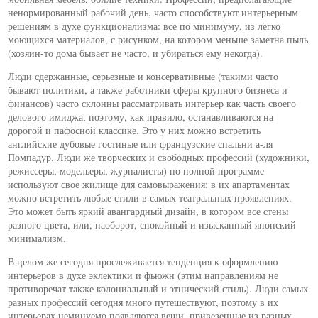
ненормированный рабочий день, часто способствуют интерьерным
решениям в духе функционализма: все по минимуму, из легко
моющихся материалов, с рисунком, на котором меньше заметна пыль
(хозяин-то дома бывает не часто, и убираться ему некогда).
Люди сдержанные, серьезные и консервативные (такими часто
бывают политики, а также работники сферы крупного бизнеса и
финансов) часто склонны рассматривать интерьер как часть своего
делового имиджа, поэтому, как правило, останавливаются на
дорогой и пафосной классике. Это у них можно встретить
английские дубовые гостиные или французские спальни а-ля
Помпадур. Люди же творческих и свободных профессий (художники,
режиссеры, модельеры, журналисты) по полной программе
используют свое жилище для самовыражения: в их апартаментах
можно встретить любые стили в самых театральных проявлениях.
Это может быть яркий авангардный дизайн, в котором все стены
разного цвета, или, наоборот, спокойный и изысканный японский
минимализм.
В целом же сегодня прослеживается тенденция к оформлению
интерьеров в духе эклектики и фьюжн (этим направлениям не
противоречат также колониальный и этнический стиль). Люди самых
разных профессий сегодня много путешествуют, поэтому в их
интерьерах неминуемо появляются вещи, привезенные из разных