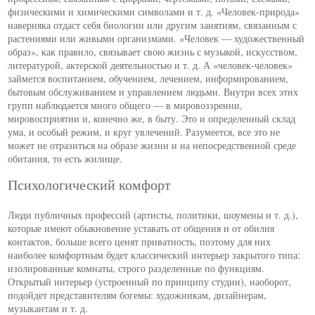
физическими и химическими символами и т. д. «Человек-природа»
наверняка отдаст себя биологии или другим занятиям, связанным с
растениями или живыми организмами. «Человек — художественный
образ», как правило, связывает свою жизнь с музыкой, искусством,
литературой, актерской деятельностью и т. д. А «человек-человек»
займется воспитанием, обучением, лечением, информированием,
бытовым обслуживанием и управлением людьми. Внутри всех этих
групп наблюдается много общего — в мировоззрении,
мировосприятии и, конечно же, в быту. Это и определенный склад
ума, и особый режим, и круг увлечений. Разумеется, все это не
может не отразиться на образе жизни и на непосредственной среде
обитания, то есть жилище.
Психологический комфорт
Люди публичных профессий (артисты, политики, шоумены и т. д.),
которые имеют обыкновение уставать от общения и от обилия
контактов, больше всего ценят приватность, поэтому для них
наиболее комфортным будет классический интерьер закрытого типа:
изолированные комнаты, строго разделенные по функциям.
Открытый интерьер (устроенный по принципу студии), наоборот,
подойдет представителям богемы: художникам, дизайнерам,
музыкантам и т. д.