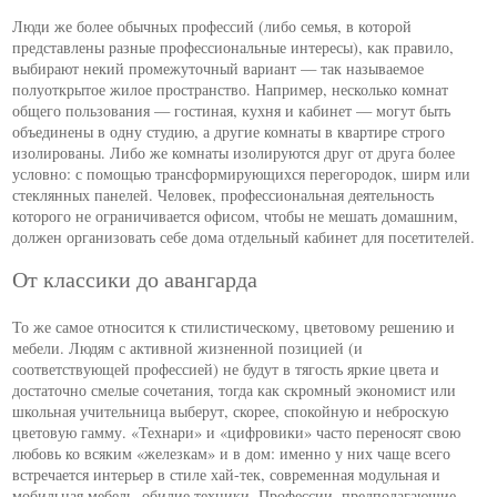
Люди же более обычных профессий (либо семья, в которой
представлены разные профессиональные интересы), как правило,
выбирают некий промежуточный вариант — так называемое
полуоткрытое жилое пространство. Например, несколько комнат
общего пользования — гостиная, кухня и кабинет — могут быть
объединены в одну студию, а другие комнаты в квартире строго
изолированы. Либо же комнаты изолируются друг от друга более
условно: с помощью трансформирующихся перегородок, ширм или
стеклянных панелей. Человек, профессиональная деятельность
которого не ограничивается офисом, чтобы не мешать домашним,
должен организовать себе дома отдельный кабинет для посетителей.
От классики до авангарда
То же самое относится к стилистическому, цветовому решению и
мебели. Людям с активной жизненной позицией (и
соответствующей профессией) не будут в тягость яркие цвета и
достаточно смелые сочетания, тогда как скромный экономист или
школьная учительница выберут, скорее, спокойную и неброскую
цветовую гамму. «Технари» и «цифровики» часто переносят свою
любовь ко всяким «железкам» и в дом: именно у них чаще всего
встречается интерьер в стиле хай-тек, современная модульная и
мобильная мебель, обилие техники. Профессии, предполагающие