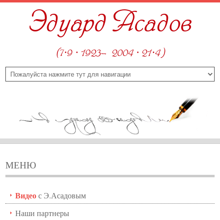
Эдуард Асадов
(7·9 · 1923—2004 · 21·4)
МЕНЮ
Видео
с Э.Асадовым
Наши партнеры