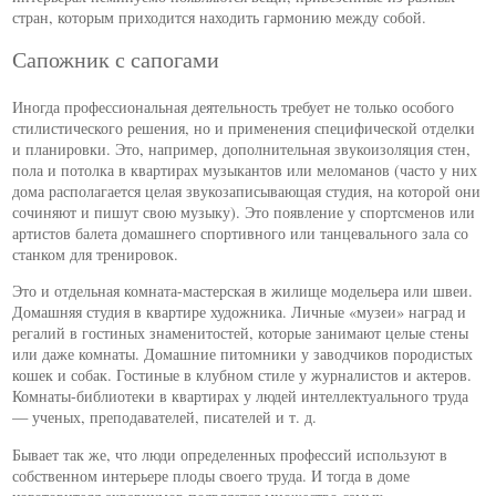
стран, которым приходится находить гармонию между собой.
Сапожник с сапогами
Иногда профессиональная деятельность требует не только особого
стилистического решения, но и применения специфической отделки
и планировки. Это, например, дополнительная звукоизоляция стен,
пола и потолка в квартирах музыкантов или меломанов (часто у них
дома располагается целая звукозаписывающая студия, на которой они
сочиняют и пишут свою музыку). Это появление у спортсменов или
артистов балета домашнего спортивного или танцевального зала со
станком для тренировок.
Это и отдельная комната-мастерская в жилище модельера или швеи.
Домашняя студия в квартире художника. Личные «музеи» наград и
регалий в гостиных знаменитостей, которые занимают целые стены
или даже комнаты. Домашние питомники у заводчиков породистых
кошек и собак. Гостиные в клубном стиле у журналистов и актеров.
Комнаты-библиотеки в квартирах у людей интеллектуального труда
— ученых, преподавателей, писателей и т. д.
Бывает так же, что люди определенных профессий используют в
собственном интерьере плоды своего труда. И тогда в доме