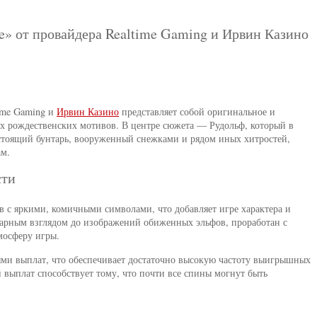
e» от провайдера Realtime Gaming и Ирвин Казино
time Gaming и
Ирвин Казино
представляет собой оригинальное и
 рождественских мотивов. В центре сюжета — Рудольф, который в
настоящий бунтарь, вооруженный снежками и рядом иных хитростей,
ам.
сти
в с яркими, комичными символами, что добавляет игре характера и
оварным взглядом до изображений обиженных эльфов, проработан с
мосферу игры.
ями выплат, что обеспечивает достаточно высокую частоту выигрышных
 выплат способствует тому, что почти все спины могнут быть