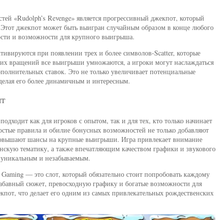
тей «Rudolph’s Revenge» является прогрессивный джекпот, который
 Этот джекпот может быть выигран случайным образом в конце любого
ости и возможности для крупного выигрыша.
тивируются при появлении трех и более символов-Scatter, которые
тих вращений все выигрыши умножаются, а игроки могут наслаждаться
олнительных ставок. Это не только увеличивает потенциальные
делая его более динамичным и интересным.
ыт
одходит как для игроков с опытом, так и для тех, кто только начинает
ростые правила и обилие бонусных возможностей не только добавляют
 повышают шансы на крупные выигрыши. Игра привлекает внимание
нскую тематику, а также впечатляющим качеством графики и звукового
 уникальным и незабываемым.
e Gaming — это слот, который обязательно стоит попробовать каждому
забавный сюжет, превосходную графику и богатые возможности для
пот, что делает его одним из самых привлекательных рождественских