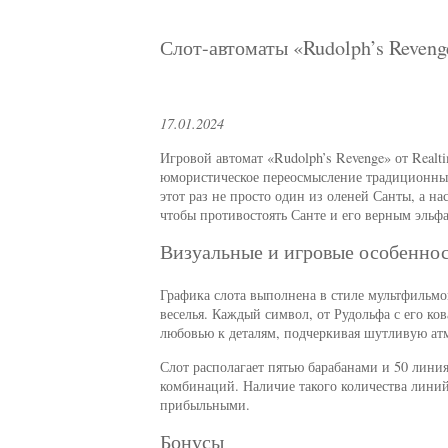
Слот-автоматы «Rudolph’s Reveng
17.01.2024
Игровой автомат «Rudolph’s Revenge» от Real
юмористическое переосмысление традиционных
этот раз не просто один из оленей Санты, а 
чтобы противостоять Санте и его верным эльф
Визуальные и игровые особенно
Графика слота выполнена в стиле мультфильмо
веселья. Каждый символ, от Рудольфа с его к
любовью к деталям, подчеркивая шутливую ат
Слот располагает пятью барабанами и 50 лини
комбинаций. Наличие такого количества линий
прибыльными.
Бонусы