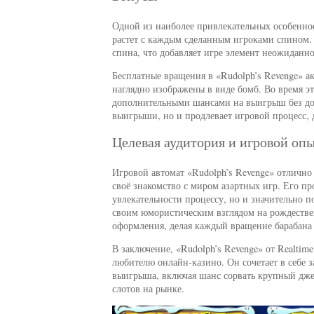
Одной из наиболее привлекательных особеннос
растет с каждым сделанным игроками спином.
спина, что добавляет игре элемент неожиданн
Бесплатные вращения в «Rudolph’s Revenge» ак
наглядно изображены в виде бомб. Во время э
дополнительными шансами на выигрыш без доп
выигрыши, но и продлевает игровой процесс, 
Целевая аудитория и игровой оп
Игровой автомат «Rudolph’s Revenge» отлично п
своё знакомство с миром азартных игр. Его п
увлекательности процессу, но и значительно
своим юмористическим взглядом на рождестве
оформления, делая каждый вращение барабана
В заключение, «Rudolph’s Revenge» от Realtim
любителю онлайн-казино. Он сочетает в себе 
выигрыша, включая шанс сорвать крупный джек
слотов на рынке.