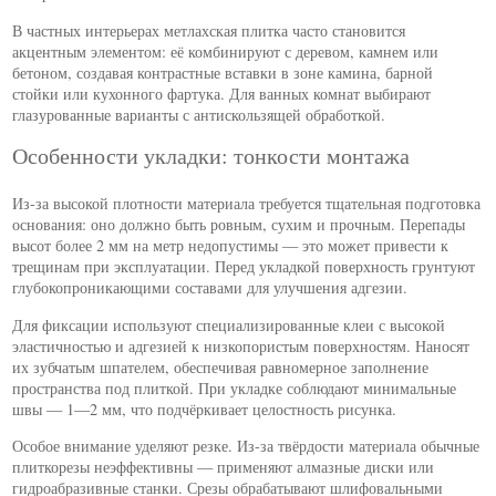
В частных интерьерах метлахская плитка часто становится
акцентным элементом: её комбинируют с деревом, камнем или
бетоном, создавая контрастные вставки в зоне камина, барной
стойки или кухонного фартука. Для ванных комнат выбирают
глазурованные варианты с антискользящей обработкой.
Особенности укладки: тонкости монтажа
Из-за высокой плотности материала требуется тщательная подготовка
основания: оно должно быть ровным, сухим и прочным. Перепады
высот более 2 мм на метр недопустимы — это может привести к
трещинам при эксплуатации. Перед укладкой поверхность грунтуют
глубокопроникающими составами для улучшения адгезии.
Для фиксации используют специализированные клеи с высокой
эластичностью и адгезией к низкопористым поверхностям. Наносят
их зубчатым шпателем, обеспечивая равномерное заполнение
пространства под плиткой. При укладке соблюдают минимальные
швы — 1—2 мм, что подчёркивает целостность рисунка.
Особое внимание уделяют резке. Из-за твёрдости материала обычные
плиткорезы неэффективны — применяют алмазные диски или
гидроабразивные станки. Срезы обрабатывают шлифовальными