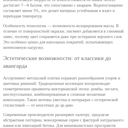
достигает 7—8 баллов, что сопоставимо с кварцем. Водопоглощение
составляет менее 3%, что делает материал устойчивым к влаге и
перепадам температур.
Особенность технологии — возможность колорирования массы. В
отличие от поверхностной окраски, пигмент добавляется в глиняный
замес, поэтому цвет сохраняется даже при истирании верхнего слоя.
Это особенно ценно для напольных покрытий, испытывающих
интенсивную нагрузку.
Эстетические возможности: от классики до
авангарда
Ассортимент метлахской плитки поражает разнообразием узоров и
цветовых решений. Традиционные коллекции воспроизводят
геометрические орнаменты викторианской эпохи: ромбы, зигзаги,
шестиугольники, комбинированные в сложные мозаичные
композиции. Такие мотивы уместны в интерьерах с исторической
стилистикой — от неоготики до ар-деко.
Современные производители расширяют палитру, предлагая
абстрактные паттерны, монохромные серии с фактурой натурального
камня или имитацией бетона. Для минималистских пространств