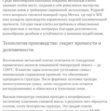
Среди многообразия напольных покрытий метлахская плитка
занимает особое место, соединяя в себе ремесленное мастерство
прошлых веков и требования современной эксплуатации. Родиной
этого материала считается немецкий город Метлах, где ещё в XIX
веке наладили производство керамических изделий исключительной
прочности. Сегодня такая плитка востребована в общественных
пространствах и частных интерьерах благодаря долговечности,
разнообразию дизайнов и устойчивости к внешним воздействиям.
Технология производства: секрет прочности и
долговечности
Изготовление метлахской плитки отличается от стандартных
керамических аналогов повышенной температурой обжига — до
1200℃. В качестве сырья используют тугоплавкие глины с
минимальным содержанием примесей, что обеспечивает
однородность структуры. После формовки заготовки проходят
многоступенчатую сушку, затем глазуруются (или остаются
неглазурованными) и обжигаются в туннельных печах.
Высокая температура спекания приводит к витрификации —
частичному плавлению глиняной массы, в результате чего образуется
плотная, почти безпористая структура. Это придаёт плитке
исключительную твёрдость: её износостойкость по шкале MOHS