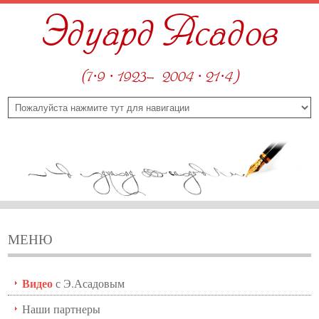
Эдуард Асадов
(7·9 · 1923—2004 · 21·4)
МЕНЮ
Видео
с Э.Асадовым
Наши партнеры