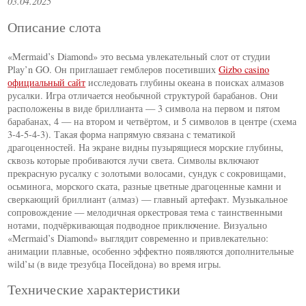
03.04.2025
Описание слота
«Mermaid’s Diamond» это весьма увлекательный слот от студии
Play’n GO. Он приглашает гемблеров посетивших
Gizbo casino
официальный сайт
исследовать глубины океана в поисках алмазов
русалки. Игра отличается необычной структурой барабанов. Они
расположены в виде бриллианта — 3 символа на первом и пятом
барабанах, 4 — на втором и четвёртом, и 5 символов в центре (схема
3-4-5-4-3). Такая форма напрямую связана с тематикой
драгоценностей. На экране видны пузырящиеся морские глубины,
сквозь которые пробиваются лучи света. Символы включают
прекрасную русалку с золотыми волосами, сундук с сокровищами,
осьминога, морского ската, разные цветные драгоценные камни и
сверкающий бриллиант (алмаз) — главный артефакт. Музыкальное
сопровождение — мелодичная оркестровая тема с таинственными
нотами, подчёркивающая подводное приключение. Визуально
«Mermaid’s Diamond» выглядит современно и привлекательно:
анимации плавные, особенно эффектно появляются дополнительные
wild’ы (в виде трезубца Посейдона) во время игры.
Технические характеристики