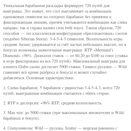
Уникальная барабанная раскладка формирует 720 путей для
выигрыша. Это значит, что слот выплачивает за комбинации
одинаковых символов на соседних барабанах без привязки к
фиксированным линиям, причём учитываются комбинации как слева
направо, так и справа налево (win both ways). Таким образом, 720
способов — это классическая конфигурация «бриллиантовых» слотов
(подобно Siberian Storm): 3-4-5-4-3 символов. Волатильность игры
средняя: баланс удерживается за счёт частых небольших выплат, но в
бонусах возможны значительные выигрыши. RTP «Mermaid’s
Diamond» ~96%. Диапазон ставок — от $0,20 до $100 за спин (ставка
в игре фиксирована на все 720 путей). Максимальный выигрыш для
клиента Gizbo casino достигает 5000 ставки. Символ русалки — Wild
(заменяет всё кроме разброса и бонуса) и может случайно
добавляться. Основные характеристики:
1. Схема барабанов: 5 барабанов с рядностью 3-4-5-4-3, всего 720
путей, выигрышные комбинации считаются с обеих сторон.
2. RTP и дисперсия: ~96% RTP, средняя волатильность.
3. Max win: до 5000 ставки (при максимальных множителях и Wild-
барабанах в бонусе).
4. Спецсимволы: Wild — русалка, Scatter — морская раковина с