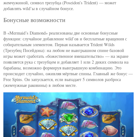
жемчужиной, символ трезубца (Poseidon’s Trident) — может
добавлять wild’ы в случайном бонусе.
Бонусные возможности
В «Mermaid’s Diamond» реализованы две основные бонусные
функции: случайное добавление wild’ов и бесплатные вращения с
собирательным элементом. Первая называется Trident Wilds
(Трезубец Посейдона): на любом не выигрышном спине базовой
игры может сработать «божественное вмешательство» — на экране
появляется рука с трезубцем и добавляет 1 или 2 диких символа на
барабаны, возможно формируя выигрышную комбинацию. Это
происходит случайно, оживляя мёртвые спины. Главный же бонус —
Free Spins. Он запускается, если выпадает 5 символов разброса
(жемчужные раковины) в любом месте.