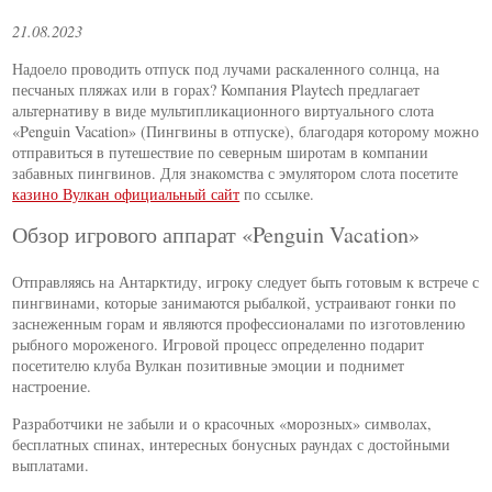
21.08.2023
Надоело проводить отпуск под лучами раскаленного солнца, на
песчаных пляжах или в горах? Компания Playtech предлагает
альтернативу в виде мультипликационного виртуального слота
«Penguin Vacation» (Пингвины в отпуске), благодаря которому можно
отправиться в путешествие по северным широтам в компании
забавных пингвинов. Для знакомства с эмулятором слота посетите
казино Вулкан официальный сайт
по ссылке.
Обзор игрового аппарат «Penguin Vacation»
Отправляясь на Антарктиду, игроку следует быть готовым к встрече с
пингвинами, которые занимаются рыбалкой, устраивают гонки по
заснеженным горам и являются профессионалами по изготовлению
рыбного мороженого. Игровой процесс определенно подарит
посетителю клуба Вулкан позитивные эмоции и поднимет
настроение.
Разработчики не забыли и о красочных «морозных» символах,
бесплатных спинах, интересных бонусных раундах с достойными
выплатами.