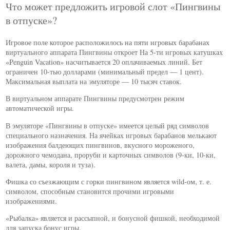
Что может предложить игровой слот «Пингвины
в отпуске»?
Игровое поле которое расположилось на пяти игровых барабанах
виртуального аппарата Пингвины откроет На 5-ти игровых катушках
«Penguin Vacation» насчитывается 20 оплачиваемых линий. Бет
ограничен 10-тью долларами (минимальный предел — 1 цент).
Максимальная выплата на эмуляторе — 10 тысяч ставок.
В виртуальном аппарате Пингвины предусмотрен режим
автоматической игры.
В эмуляторе «Пингвины в отпуске» имеется целый ряд символов
специального назначения. На ячейках игровых барабанов мелькают
изображения балдеющих пингвинов, вкусного мороженого,
дорожного чемодана, проруби и карточных символов (9-ки, 10-ки,
валета, дамы, короля и туза).
Фишка со съезжающим с горки пингвином является wild-ом, т. е.
символом, способным становится прочими игровыми
изображениями.
«Рыбалка» является и рассыпной, и бонусной фишкой, необходимой
для запуска бонус игры.