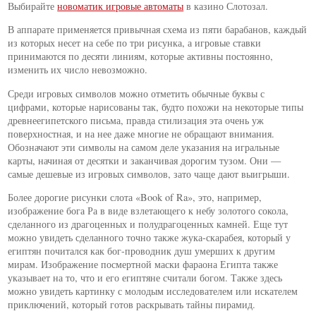
Выбирайте
новоматик игровые автоматы
в казино Слотозал.
В аппарате применяется привычная схема из пяти барабанов, каждый
из которых несет на себе по три рисунка, а игровые ставки
принимаются по десяти линиям, которые активны постоянно,
изменить их число невозможно.
Среди игровых символов можно отметить обычные буквы с
цифрами, которые нарисованы так, будто похожи на некоторые типы
древнеегипетского письма, правда стилизация эта очень уж
поверхностная, и на нее даже многие не обращают внимания.
Обозначают эти символы на самом деле указания на игральные
карты, начиная от десятки и заканчивая дорогим тузом. Они —
самые дешевые из игровых символов, зато чаще дают выигрыши.
Более дорогие рисунки слота «Book of Ra», это, например,
изображение бога Ра в виде взлетающего к небу золотого сокола,
сделанного из драгоценных и полудрагоценных камней. Еще тут
можно увидеть сделанного точно также жука-скарабея, который у
египтян почитался как бог-проводник душ умерших к другим
мирам. Изображение посмертной маски фараона Египта также
указывает на то, что и его египтяне считали богом. Также здесь
можно увидеть картинку с молодым исследователем или искателем
приключений, который готов раскрывать тайны пирамид.