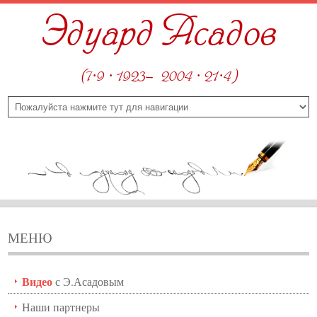
Эдуард Асадов
(7·9 · 1923—2004 · 21·4)
МЕНЮ
Видео
с Э.Асадовым
Наши партнеры